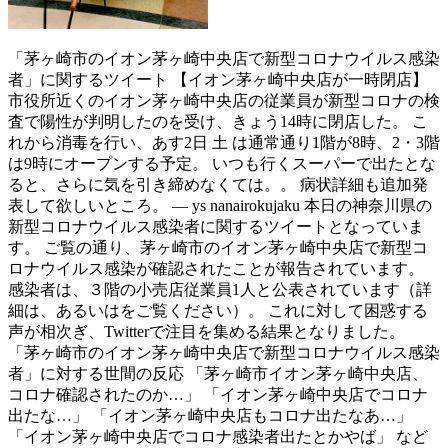
「茅ヶ崎市のイオン茅ヶ崎中央店で新型コロナウイルス感染
者」に関するツイート 【イオン茅ヶ崎中央店が一時閉店】
市役所近くのイオン茅ヶ崎中央店の従業員が新型コロナの検
査で陽性が判明したのを受け、きょう14時に閉店した。 こ
れから消毒を行い、あす2日 土 は通常通り1階が8時、2・3階
は9時にオープンする予定。 いつも行くスーパーで出たとな
ると、さらに気を引き締めなくては。。 病状詳細も追加発
表して欲しいところ。 — ys nanairokujaku 本日の神奈川県の
新型コロナウイルス感染者に関するツイートとなっていま
す。 ご覧の通り、茅ヶ崎市のイオン茅ヶ崎中央店で新型コ
ロナウイルス感染が確認されたことが報告されています。
感染者は、３階の小売店従業員1人と公表されています（詳
細は、あるいはをご覧ください）。 これに対して困惑する
声が相次ぎ、Twitterで注目を集める結果となりました。
「茅ヶ崎市のイオン茅ヶ崎中央店で新型コロナウイルス感染
者」に対する世間の反応 「茅ヶ崎市イオン茅ヶ崎中央店、
コロナ確認されたのか…」 「イオン茅ヶ崎中央店でコロナ
出たな…」 「イオン茅ヶ崎中央店もコロナ出たなあ…」
「イオン茅ヶ崎中央店でコロナ感染者出たとかやば」 など