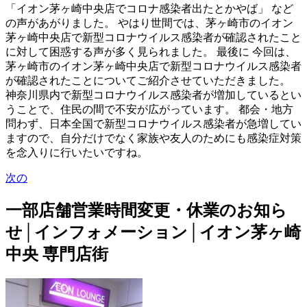
「イオン茅ヶ崎中央店でコロナ感染者出たとかやば」 など
の声があがりました。 やはり世間では、茅ヶ崎市のイオン
茅ヶ崎中央店で新型コロナウイルス感染者が確認されたこと
に対して困惑する声が多く見られました。 最後に 今回は、
茅ヶ崎市のイオン茅ヶ崎中央店で新型コロナウイルス感染者
が確認されたことについてご紹介させていただきました。
神奈川県内で新型コロナウイルス感染者が増加しているとい
うことで、住民の間で不安が広がっています。 都会・地方
問わず、日本全国で新型コロナウイルス感染者が急増してい
ますので、自分だけでなく家族や友人のためにも感染症対策
を念入りに行いたいですね。
次の
一部店舗営業時間変更・休業のお知ら
せ│インフォメーション│イオン茅ヶ崎
中央 専門店街