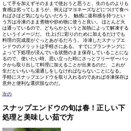
して手を加えずそのままで使おうと思うと、生のものよりも
食感は劣ってしまうが、例えばマヨネーズなどにつけて食べ
ればさほど気にならないだろう。 触感に違和感を持つとい
う方は冷凍のまま煮物や炒め物に使うと良い。 ほとんど火
は通っているので、どちらかというと加熱によって解凍する
というイメージだ。 仕上げに彩りのために加えるだけでも
料理の完成度がぐっとあがるだろう。 冷凍したスナップエ
ンドウのメリットは手軽さにある。 すでにブランチングに
よって下処理が済んでいる状態のまま保存していることにな
るので、使いたい時、思い立った時にさっとフリーザーバッ
クから取り出して料理に加えることが出来るのだ。 これが
生だといちいち湯通しをしなければならないことになる。
手軽にスナップエンドウを取り入れるのであれば冷凍保存は
意外と便利な選択肢なのだ。
次の
スナップエンドウの旬は春！正しい下
処理と美味しい茹で方