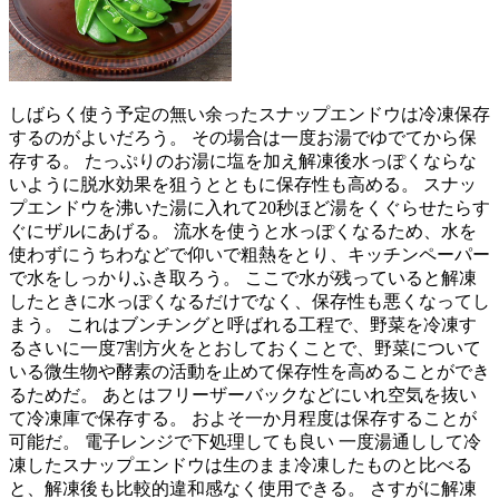
しばらく使う予定の無い余ったスナップエンドウは冷凍保存
するのがよいだろう。 その場合は一度お湯でゆでてから保
存する。 たっぷりのお湯に塩を加え解凍後水っぽくならな
いように脱水効果を狙うとともに保存性も高める。 スナッ
プエンドウを沸いた湯に入れて20秒ほど湯をくぐらせたらす
ぐにザルにあげる。 流水を使うと水っぽくなるため、水を
使わずにうちわなどで仰いで粗熱をとり、キッチンペーパー
で水をしっかりふき取ろう。 ここで水が残っていると解凍
したときに水っぽくなるだけでなく、保存性も悪くなってし
まう。 これはブンチングと呼ばれる工程で、野菜を冷凍す
るさいに一度7割方火をとおしておくことで、野菜について
いる微生物や酵素の活動を止めて保存性を高めることができ
るためだ。 あとはフリーザーバックなどにいれ空気を抜い
て冷凍庫で保存する。 およそ一か月程度は保存することが
可能だ。 電子レンジで下処理しても良い 一度湯通しして冷
凍したスナップエンドウは生のまま冷凍したものと比べる
と、解凍後も比較的違和感なく使用できる。 さすがに解凍