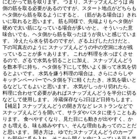
にむかって筋を取ります。 つまり、スナップえんどうは 両
側の筋を取る必要があるのですが、スタート地点がどちらも
ヘタ側から筋を取るようにすると、（筋がある場合は）きれ
いに取れると思います。 筋も同様で、先端よりもヘタ側が
硬めで太い筋になっている場合が多いかと。 そういった意
味合いでも、ヘタ側から筋を取ったほうが良いと感じていま
す。 冷えたら水を切るのですが、ざる上げしただけだと、
下の写真左のように スナップえんどうの中の空洞に水が残
っていることが多々あります。 これが料理を水っぽくさせ
るので、ざるで水気を切ることに加え、 スナップえんどう
を数本手に持ち、ヘタ側を下にして勢いよく振って水気を切
るとよいです。 水気を嫌う料理の場合は、さらにさらしや
キッチンペーパーでヘタ側を下に軽くたたき、水気を吸いと
るなどしてもよいと思います。 水気がしっかり切れたら、
料理に合わせて必要があればスナップえんどうを半分に切る
などして使用します。 冷蔵保存なら2日ほど日持ちします。
【補足】スナップえんどうの開き方など レストランなどで
スナップえんどうを開いて、サラダやパスタに使うこともあ
ります。 食べやすくなり、見た目にも動きが出やすく、か
さも増える、味も絡みやすい、そんな理由もあってのことだ
と思います。 開き方は、ゆでたスナップえんどうのカーブ
した部分に爪を入れ、そこから開くと中に入っている豆も半