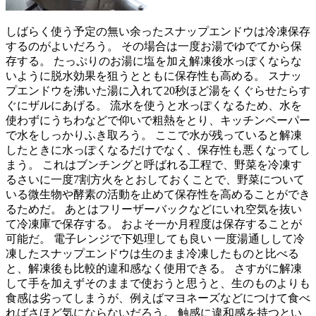
しばらく使う予定の無い余ったスナップエンドウは冷凍保存
するのがよいだろう。 その場合は一度お湯でゆでてから保
存する。 たっぷりのお湯に塩を加え解凍後水っぽくならな
いように脱水効果を狙うとともに保存性も高める。 スナッ
プエンドウを沸いた湯に入れて20秒ほど湯をくぐらせたらす
ぐにザルにあげる。 流水を使うと水っぽくなるため、水を
使わずにうちわなどで仰いで粗熱をとり、キッチンペーパー
で水をしっかりふき取ろう。 ここで水が残っていると解凍
したときに水っぽくなるだけでなく、保存性も悪くなってし
まう。 これはブンチングと呼ばれる工程で、野菜を冷凍す
るさいに一度7割方火をとおしておくことで、野菜について
いる微生物や酵素の活動を止めて保存性を高めることができ
るためだ。 あとはフリーザーバックなどにいれ空気を抜い
て冷凍庫で保存する。 およそ一か月程度は保存することが
可能だ。 電子レンジで下処理しても良い 一度湯通しして冷
凍したスナップエンドウは生のまま冷凍したものと比べる
と、解凍後も比較的違和感なく使用できる。 さすがに解凍
して手を加えずそのままで使おうと思うと、生のものよりも
食感は劣ってしまうが、例えばマヨネーズなどにつけて食べ
ればさほど気にならないだろう。 触感に違和感を持つとい