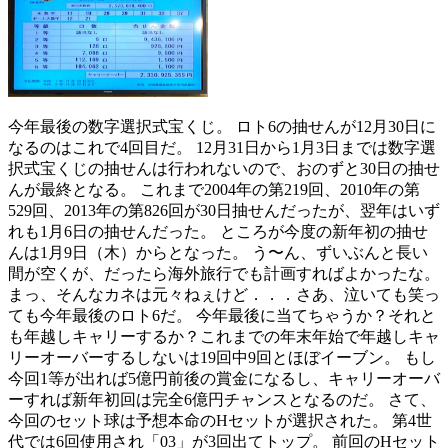
今年最後の数字選択式宝くじ。 ロト6の抽せんが12月30日に
なるのはこれで4回目だ。 12月31日から1月3日までは数字選
択式宝くじの抽せんは行われないので、おのずと30日の抽せ
んが最終となる。 これまで2004年の第219回、2010年の第
529回、2013年の第826回が30日抽せんだったが、翌年はいず
れも1月6日の抽せんだった。 ところが今度の新年初の抽せ
んは1月9日（木）からとなった。 う〜ん、ずいぶんと長い
間が空くが、だったら海外旅行でも計画すればよかったな。
まっ、そんなカネは元々ねぇけど．．．さあ、泣いても笑っ
ても今年最後のロト6だ。 今年最後に当てちゃうか？それと
も年越しキャリーするか？これまでの年末年始で年越しキャ
リーオーバーするしないは19回中9回とほぼイーブン。 もし
今回1等が出れば5億円前後の賞金になるし、キャリーオーバ
ーすれば新年初回は完全6億円チャンスとなるのだ。 さて、
今回のセット球は予想本命のHセットが選択された。 第4世
代では6回使用され「03」が3回出てトップ。 前回のHセット