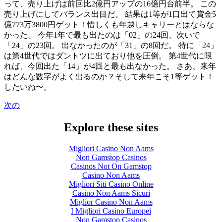
って、売り上げは前回比2億円アップの16億円台前半。 この
売り上げにしてバランス出目だ。 結果は1等が1口出て賞金5
億773万3800円ゲット！惜しくも年越しキャリーとはならな
かった。 今年1年で最も出たのは「02」の24回、次いで
「24」の23回。 出なかったのが「31」の8回だ。 特に「24」
は第4世代ではダントツに出ており他を圧倒。 第4世代に限
れば、今回出た「14」が4回と最も出なかった。 さあ、来年
はどんな数字がよく出るのか？そして来年こそ1等ゲット！
したいね〜。
次の
Explore these sites
Migliori Casino Non Aams
Non Gamstop Casinos
Casinos Not On Gamstop
Casino Non Aams
Migliori Siti Casino Online
Casino Non Aams Sicuri
Miglior Casino Non Aams
I Migliori Casino Europei
Non Gamstop Casinos