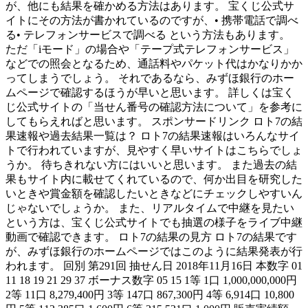
が、他にも結果を確かめる方法はあります。 宝くじ公式サ
イトにその方法が書かれているのですが、• 携帯電話で調べ
る• テレフォンサービスで調べる という方法もあります。
ただ「iモード」の場合や「テープ式テレフォンサービス」
などでの照会となるため、通話料やパケット代はかなりかか
ってしまうでしょう。 それであるなら、みずほ銀行のホー
ムページで確認するほうが早いと思います。 詳しくは宝く
じ公式サイトの「当せん番号の確認方法について」を参考に
してもらえればと思います。 スポンサードリンク ロト7の結
果速報や過去結果一覧は？ ロト7の結果速報はいろんなサイ
トで行われていますが、見やすく早いサイトはこちらでしょ
うか。 待ちきれない方にはいいと思います。 また過去の結
果もサイト内に載せてくれているので、何か出目を研究した
いときや賞金額を確認したいときなどにチェックしやすいん
じゃないでしょうか。 また、リアルタイムで中継を見たい
という方は、宝くじ公式サイトでも抽選の様子をライブ中継
動画で確認できます。 ロト7の結果の見方 ロト7の結果です
が、みずほ銀行のホームページではこのように結果発表が行
われます。 回別 第291回 抽せん日 2018年11月16日 本数字 01
11 18 19 21 29 37 ボーナス数字 05 15 1等 1口 1,000,000,000円
2等 11口 8,279,400円 3等 147口 867,300円 4等 6,914口 10,800