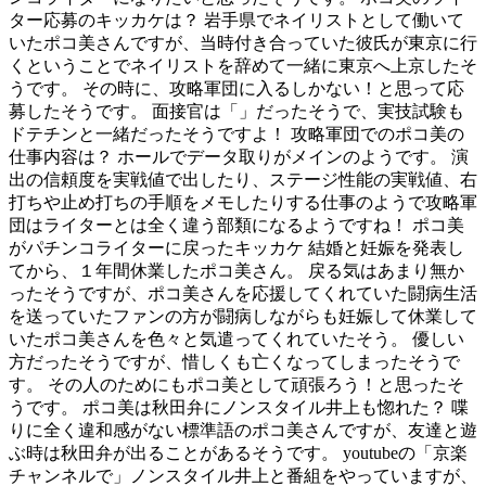
ター応募のキッカケは？ 岩手県でネイリストとして働いて
いたポコ美さんですが、当時付き合っていた彼氏が東京に行
くということでネイリストを辞めて一緒に東京へ上京したそ
うです。 その時に、攻略軍団に入るしかない！と思って応
募したそうです。 面接官は「」だったそうで、実技試験も
ドテチンと一緒だったそうですよ！ 攻略軍団でのポコ美の
仕事内容は？ ホールでデータ取りがメインのようです。 演
出の信頼度を実戦値で出したり、ステージ性能の実戦値、右
打ちや止め打ちの手順をメモしたりする仕事のようで攻略軍
団はライターとは全く違う部類になるようですね！ ポコ美
がパチンコライターに戻ったキッカケ 結婚と妊娠を発表し
てから、１年間休業したポコ美さん。 戻る気はあまり無か
ったそうですが、ポコ美さんを応援してくれていた闘病生活
を送っていたファンの方が闘病しながらも妊娠して休業して
いたポコ美さんを色々と気遣ってくれていたそう。 優しい
方だったそうですが、惜しくも亡くなってしまったそうで
す。 その人のためにもポコ美として頑張ろう！と思ったそ
うです。 ポコ美は秋田弁にノンスタイル井上も惚れた？ 喋
りに全く違和感がない標準語のポコ美さんですが、友達と遊
ぶ時は秋田弁が出ることがあるそうです。 youtubeの「京楽
チャンネルで」ノンスタイル井上と番組をやっていますが、