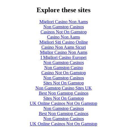
Explore these sites
Migliori Casino Non Aams
Non Gamstop Casinos
Casinos Not On Gamstop
Casino Non Aams
Migliori Siti Casino Online
Casino Non Aams Sicuri
Miglior Casino Non Aams
I Migliori Casino Europei
Non Gamstop Casinos
Non Gamstop Casino
Casino Not On Gamstop
Non Gamstop Casinos
Sites Not On Gamstop
Non Gamstop Casino Sites UK
Best Non Gamstop Casinos
Sites Not On Gamstop
UK Online Casinos Not On Gamstop
Non Gamstop Casinos
Best Non Gamstop Casinos
Non Gamstop Casinos
UK Online Casinos Not On Gamstop