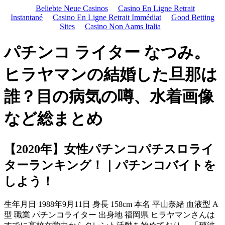
Beliebte Neue Casinos
Casino En Ligne Retrait
Instantané
Casino En Ligne Retrait Immédiat
Good Betting
Sites
Casino Non Aams Italia
パチンコ ライター なつみ。
ヒラヤマンの結婚した旦那は
誰？目の病気の噂、水着画像
など総まとめ
【2020年】女性パチンコパチスロライ
ターランキング！｜パチンコバイトを
しよう！
生年月日 1988年9月11日 身長 158cm 本名 平山奈緒 血液型 A
型 職業 パチンコライター 出身地 福岡県 ヒラヤマンさんは