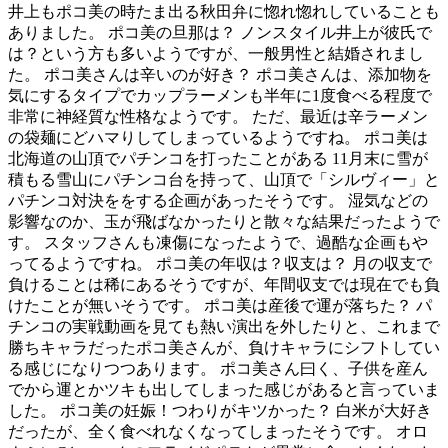
井上もポコ美の時たま出る秋田弁に惚れ惚れしていることも
ありました。 ポコ美の旦那は？ ノンスタイル井上が彼氏で
は？という方も多いようですが、一般男性と結婚されまし
た。 ポコ美さんは辛いのが好き？ ポコ美さんは、添加物を
気にするタイプでカップラーメンも半年に1度食べる程度で
非常に神経質な性格なようです。 ただ、最近は辛ラーメン
の袋麺にどハマりしてしまっているようですね。 ポコ美は
北海道の山頂でパチンコを打ったことがある 11月末に雪が
積もる雪山にパチンコ台を持って、山頂で「シルヴィー」と
パチンコ対決ををする企画があったそうです。 湿気などの
影響なのか、玉が飛ばなかったりと散々な結果だったようで
す。 スタッフさんも凍傷になったようで、過酷な企画もや
ってるようですね。 ポコ美の年収は？収支は？ 月の収支で
負けることは稀にあるそうですが、年間収支では現在でも負
けたことが無いそうです。 ポコ美は産後で運が落ちた？ パ
チンコの実戦動画を見ても熱い演出を外したりと、これまで
勝ちキャラだったポコ美さんが、負けキャラにシフトしてい
る感じになりつつあります。 ポコ美さん曰く、子供を産ん
でから運とかツキも出してしまった感じがあると言っていま
した。 ポコ美の妊娠！つわりがキツかった？ 白米が大好き
だったが、全く食べれなくなってしまったそうです。 オロ