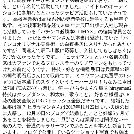
すでに高校在学中からタレント活動を始めており、 「穂波
有」という名前で活動していました。 アイドルのオーディ
ションに参加などといったグラビア活動もしていたそうで
す。 高校卒業後は高校系列の専門学校に進学するも半年で
退学。 その後事務職を経て2008年に辰巳出版に入社し現在
も活動している「パチンコ必勝本CLIMAX」の編集部員とな
りました。 ただヒラヤマンさんは本当は愛読していた「パ
チンコオリジナル実践術」の白夜書房に入りたかったみたい
ですが、間違えて辰巳出版に応募し、入社してもしばらくは
気づかなかったそうです。 「ヒラヤマン」という名前の由
来は大ファンであるプロレスラーのミノワマンをもじってつ
けた名前だそうです。 特技・好きな機種 明日は兵庫県の銀
の葡萄明石店さんにて収録です。 ミニヤマンは丸選手のTシ
ャツに坂本選手のスタイというミーハーぶり！ちなみに今日
は7回でDAZNそっ閉じ。 笑 — ひらやまん🦅鷹党 hirayaman2
特技はタップダンス、和太鼓、歌うこと。 好きな機種はCR
花の慶次全般とCRパトラッシュ全般だそうです。 結婚した
旦那は誰？ ヒラヤマンさんは2017年11月22日 いい夫婦の日
に入籍し、12月10日のブログで結婚したことと妊娠5ヶ月で
あることを報告しました。 旦那さんは業界には関係ない一
般の人で、普通のサラリーマンであることを本人は断言して
います。 ブログで公開しているツーショット写真でも顔は