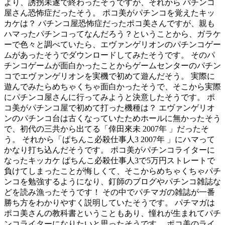
より、誘拐未遂で終わったそうですが、それから パチンコ
屋さん恐怖症だったそう。 ポコ美がパチンコを覚えたキッ
カケは？ パチンコ屋恐怖症だったポコ美さんですが、親も
ハマったパチンコってなんだろう？ということから、ガラケ
ーで色々と調べていたら、エヴァンゲリオンのパチンコゲー
ムがあったそうでダウンロードしてみたそうです。 そのパ
チンコゲームが面白かったことからゲームセンターのパチン
コでエヴァンゲリオンを実機で初めて遊んだそう。 実際に
遊んでみたらめちゃくちゃ面白かったそうで、そこから実際
にパチンコ屋さんに行ってみようと決意したそうです。 ポ
コ美がパチンコ屋で初めて打った機種は？ エヴァンゲリオ
ンのパチンコ台は古くなっていたためホールに無かったそう
で、初代の三共から出てる「倖田來未 2007年 」だったそ
う。 それから「ぱちんこ必殺仕事人3 2007年 」にハマって
かなり打ち込んだそうです。 ポコ美がパチンコライターに
なったキッカケ ぱちんこ必殺仕事人3で5万円ストレートで
負けてしまったことが悔しくて、そこからめちゃくちゃパチ
ンコを勉強するようになり、釘師のブログやパチンコ雑誌な
どを読み漁ったそうです！ その中でパチマガの雑誌が一番
勝ち方をわかりやすく説明していたそうです。 パチマガは
ポコ美さんの教科書ということもあり、憧れが生まれてパチ
ンコライターになりたいと思ったそうです。 ポコ美のライ