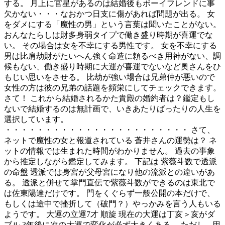
する。 月上に官星があるのは結婚後もボーイフレンドに事
欠かない・・・なおかつ日支に傷があれば問題が出る。 女
をダメにする「魔性の男」という言葉は聞いたことがない。
おんなたらしは財多身弱タイプで働き盛り時期が喜運でな
い。 その場合は女を不幸にする男性です。 女を不幸にする
男は比肩劫財がたいへん強く命造に頼るべき用神がない、調
候もない、働き盛り時期に大運が喜運でないなど奥さんをひ
もじい思いをさせる。 比劫が強い場合は兄弟仲が悪いので
女性の方は彼の兄弟の話題を頻栄にしてチェックできます。
さて！ これから結婚されるかた貴殿の婚約者は？鑑定もし
ないで結婚するのは無計画で、いきあたりばったりの人生を
選択しています。
・・・・・・・・・・・・・・・・・・・・・・・ さて、
ネットで魔性の女と報道されている 蒼井さんの運勢は？ ネ
ットの情報では生まれた時間がわかりません。 過去の事象
から推定しながら鑑定してみます。 下記は 紫薇斗数で透派
の命盤 透派では身宮が父母宮になり他の流派との違いがあ
る。 透派と併せて掌門直伝で紫薇斗数ができるのは東北で
は佐東陽達だけです。 門をくぐらず一般公開の本だけで、
もしくは途中で挫折して（破門？）やっかみを言う人もいる
ようです。 大運の立運7才 順旋 現在の大運は丁亥＞亥がダ
ブル 3年後に次の大運で変化が必ず大きくある。 ただし、甲