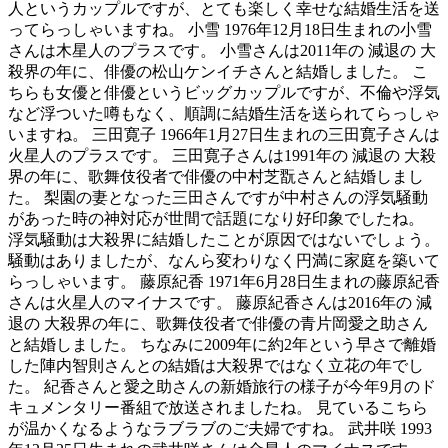
人というカップルですが、とても楽しく幸せな結婚生活を送
ってらっしゃいますね。 小雪 1976年12月18日生まれの小雪
さんは木星人のプラスです。 小雪さんは2011年の 減退の 大
殺界の年に、俳優の松山ケンイチさんと結婚しました。 こ
ちらも女優と俳優というビッグカップルですが、不倫や浮気
など浮ついた噂もなく、順調に結婚生活を送られてらっしゃ
いますね。 三田寛子 1966年1月27日生まれの三田寛子さんは
火星人のプラスです。 三田寛子さんは1991年の 減退の 大殺
界の年に、歌舞伎役者で俳優の中村芝翫さんと結婚しまし
た。 梨園の妻となった三田さんですが中村さんの浮気騒動
があった時の神対応が世間で話題になり好印象でしたね。
浮気騒動は大殺界に結婚したことが原因ではないでしょう。
騒動はありましたが、なんら変わりなく円満に家庭を築いて
らっしゃいます。 藤原紀香 1971年6月28日生まれの藤原紀香
さんは火星人のマイナスです。 藤原紀香さんは2016年の 減
退の 大殺界の年に、歌舞伎役者で俳優の青片岡愛之助さん
と結婚しました。 ちなみに2009年に約2年という早さで離婚
した陣内智則さんとの結婚は大殺界ではなく立花の年でし
た。 紀香さんと愛之助さんの新婚旅行の様子が今年9月のド
キュメンタリー番組で放送されましたね。 見ているこちら
が温かくなるようなラブラブのご夫婦ですね。 武井咲 1993