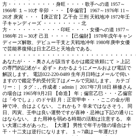
方・・・・・・・・・・身旺・・・・歌手への道 1957～
1966年 １～10才 辛卯 ・・・【辛偏官】 1967～1976年 11～
20才 庚寅 ・・・【庚正官】乙干合 三刑 天戦地冲 1972年壬
子キャンディーズ ・・・・・・・・北
方・・・・・・・・・・・印旺・・・・女優への道 1977～
1986年 21～30才 己丑 ・・・・【己偏財】1978年戊午キャン
ディーズ解散、デビュー干支と天戦地冲年 1980年庚申女優
で芸能界復帰は日主乙巳と天地合である。
・・・・・・・・・・・・・・・・・・・・・・・・・・・
あなたが・・・奥さんが該当するかは鑑定依頼にて ＞上記
の専門的記述が＜ 必ず＞ わかるようにメールおよび電話で
解説します。 電話022-220-0489 生年月日時はメールで伺い
ますので鑑定予約受付完了はメールで完結します。 カテゴ
リー：｜ タグ：, , 作成者：admin｜ 2017年7月18日 林修さん
の場合は 1965年9月2日 【命造】 年；偏官乙巳・・・乙偏官
は「今でしょ」のドヤ顔 月；正官甲申・・・ここの金が用
神で冲、合はよくない。 これかも？ 辛未ではなさそう。 同
日、丙寅、壬申は良い運勢ですが喜神・忌神は下記の通りに
はならない。 また用神を弱める時期の活動は注意する。 幸
い大運に水があった。 【大運】 男性で年干が陰の場合は十
干・十二支は逆行になります。 １～7歳は一年運だけ