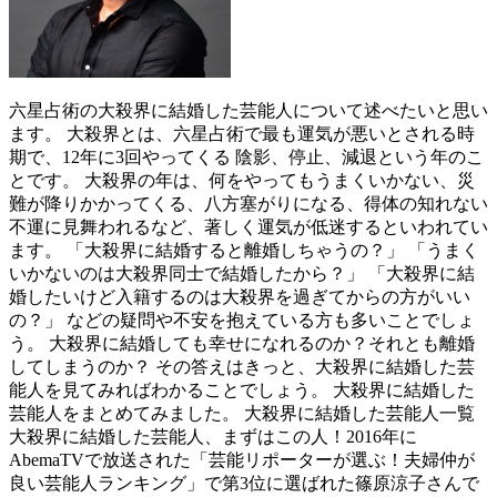
六星占術の大殺界に結婚した芸能人について述べたいと思い
ます。 大殺界とは、六星占術で最も運気が悪いとされる時
期で、12年に3回やってくる 陰影、停止、減退という年のこ
とです。 大殺界の年は、何をやってもうまくいかない、災
難が降りかかってくる、八方塞がりになる、得体の知れない
不運に見舞われるなど、著しく運気が低迷するといわれてい
ます。 「大殺界に結婚すると離婚しちゃうの？」 「うまく
いかないのは大殺界同士で結婚したから？」 「大殺界に結
婚したいけど入籍するのは大殺界を過ぎてからの方がいい
の？」 などの疑問や不安を抱えている方も多いことでしょ
う。 大殺界に結婚しても幸せになれるのか？それとも離婚
してしまうのか？ その答えはきっと、大殺界に結婚した芸
能人を見てみればわかることでしょう。 大殺界に結婚した
芸能人をまとめてみました。 大殺界に結婚した芸能人一覧
大殺界に結婚した芸能人、まずはこの人！2016年に
AbemaTVで放送された「芸能リポーターが選ぶ！夫婦仲が
良い芸能人ランキング」で第3位に選ばれた篠原涼子さんで