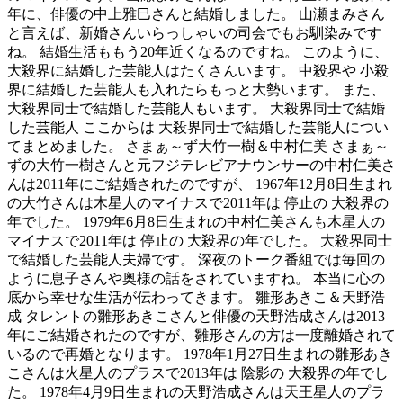
年に、俳優の中上雅巳さんと結婚しました。 山瀬まみさん
と言えば、新婚さんいらっしゃいの司会でもお馴染みです
ね。 結婚生活ももう20年近くなるのですね。 このように、
大殺界に結婚した芸能人はたくさんいます。 中殺界や 小殺
界に結婚した芸能人も入れたらもっと大勢います。 また、
大殺界同士で結婚した芸能人もいます。 大殺界同士で結婚
した芸能人 ここからは 大殺界同士で結婚した芸能人につい
てまとめました。 さまぁ～ず大竹一樹＆中村仁美 さまぁ～
ずの大竹一樹さんと元フジテレビアナウンサーの中村仁美さ
んは2011年にご結婚されたのですが、 1967年12月8日生まれ
の大竹さんは木星人のマイナスで2011年は 停止の 大殺界の
年でした。 1979年6月8日生まれの中村仁美さんも木星人の
マイナスで2011年は 停止の 大殺界の年でした。 大殺界同士
で結婚した芸能人夫婦です。 深夜のトーク番組では毎回の
ように息子さんや奥様の話をされていますね。 本当に心の
底から幸せな生活が伝わってきます。 雛形あきこ＆天野浩
成 タレントの雛形あきこさんと俳優の天野浩成さんは2013
年にご結婚されたのですが、雛形さんの方は一度離婚されて
いるので再婚となります。 1978年1月27日生まれの雛形あき
こさんは火星人のプラスで2013年は 陰影の 大殺界の年でし
た。 1978年4月9日生まれの天野浩成さんは天王星人のプラ