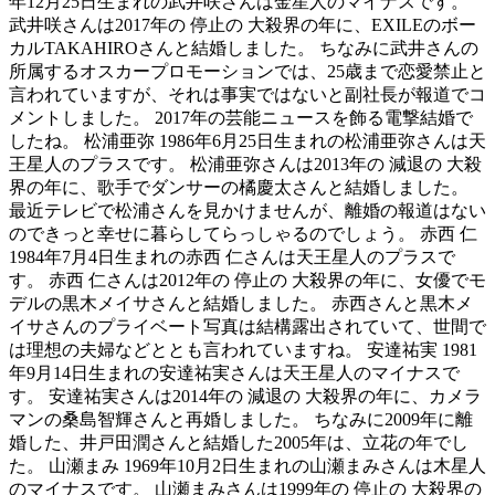
年12月25日生まれの武井咲さんは金星人のマイナスです。
武井咲さんは2017年の 停止の 大殺界の年に、EXILEのボー
カルTAKAHIROさんと結婚しました。 ちなみに武井さんの
所属するオスカープロモーションでは、25歳まで恋愛禁止と
言われていますが、それは事実ではないと副社長が報道でコ
メントしました。 2017年の芸能ニュースを飾る電撃結婚で
したね。 松浦亜弥 1986年6月25日生まれの松浦亜弥さんは天
王星人のプラスです。 松浦亜弥さんは2013年の 減退の 大殺
界の年に、歌手でダンサーの橘慶太さんと結婚しました。
最近テレビで松浦さんを見かけませんが、離婚の報道はない
のできっと幸せに暮らしてらっしゃるのでしょう。 赤西 仁
1984年7月4日生まれの赤西 仁さんは天王星人のプラスで
す。 赤西 仁さんは2012年の 停止の 大殺界の年に、女優でモ
デルの黒木メイサさんと結婚しました。 赤西さんと黒木メ
イサさんのプライベート写真は結構露出されていて、世間で
は理想の夫婦などととも言われていますね。 安達祐実 1981
年9月14日生まれの安達祐実さんは天王星人のマイナスで
す。 安達祐実さんは2014年の 減退の 大殺界の年に、カメラ
マンの桑島智輝さんと再婚しました。 ちなみに2009年に離
婚した、井戸田潤さんと結婚した2005年は、立花の年でし
た。 山瀬まみ 1969年10月2日生まれの山瀬まみさんは木星人
のマイナスです。 山瀬まみさんは1999年の 停止の 大殺界の