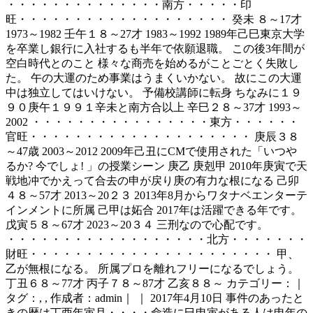
・・・・・・・・・・・・・・南方・・・・・印
旺・・・・・・・・・・・・・・・・・・・ 癸未 ８～17才
1973～1982 壬午１８～27才 1983～1992 1989年己巳東京大学
を卒業し銀行に入社するも半年で依願退職。 この後3年間が
空白時代とのこと 様々な商売を始めるがことごとく失敗し
た。 午の大運のため事業はうまくいかない。 故にこの大運
中は独立してはいけない。 予備校講師に転身 ちなみに１９
９０庚午１９９１辛未と南方合以上 辛巳２８～37才 1993～
2002 ・・・・・・・・・・・・・・・・東方・・・・・・
官旺・・・・・・・・・・・・・・・・・・・・ 庚辰３８
～47歳 2003～2012 2009年己丑にCMで使用された「いつや
るか? 今でしょ! 」の授業シーン 庚乙 庚剋甲 2010年庚寅で天
戦地冲でかえって合去の申が戻り庚の有力な根になる 己卯
４８～57才 2013～20２３ 2013年8月からワタナベエンターテ
インメントに所属 己甲は妬合 2017年は活躍できる年です。
戊寅５８～67才 2023～20３４ 三刑なので心配です。
・・・・・・・・・・・・・・・・・・北方・・・・・・・
財旺・・・・・・・・・・・・・・・・・・・・・・ 甲、
乙が無根になる。 所属プロを離れフリーになるでしょう。
丁丑６８～77才 丙子７８～87才 乙亥８８～ カテゴリー：｜
タグ：, , 作成者：admin｜ ｜ 2017年4月10日 事件のあったと
きの暦は丁酉年寅月・・・・命造に巳申寅がある人は申年の