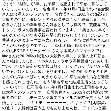
ですが、結婚して5年、お子様にも恵まれて幸せに暮らして
いらっしゃいますね。 名倉潤 1968年11月4日生まれの名倉潤
さんは金星人のプラスです。 名倉潤さんは2005年の 減退の
大殺界の年に、タレントの渡辺満里奈さんと結婚しました。
名倉さんは大の満里奈さん好きとしても有名で、芸能界でも
トップクラスの愛妻家と言われています。 「奥さんに早く
会いたいからいつも収録を早く終わらせようとしている」と
共演者のさまぁ～ずにも言われるほど、本当に満里奈さんの
ことが大好きなのですね。 元EXILE hiro 1969年6月1日生ま
れの元EXILEのリーダーhiroさんは木星人のマイナスです。
hiroさんは2012年の 減退の 大殺界の年に、女優の上戸彩さ
んと結婚しました。 hiroさんにチラホラ浮気報道などありま
すが、どれも決定的な情報は無く、ビッグカップルだから騒
いでるだけという印象がありますね。 M1の司会のあの上戸
さんの元気いっぱいな司会からは、不幸な結婚生活など微塵
も感じられませんね。 もう5年も幸せな結婚生活を送ってら
しゃいます。 庄司智春 1976年1月1日生まれの庄司智春さん
は木星人のプラスです。 庄司智春さんは2009年の 陰影の 大
殺界の年に、元モーニング娘でアイドルの藤本美貴さんと結
婚しました。 「ミキティーーーーー」のギャグでお馴染み
の通り、夫婦仲は言うまでもありませんね。 アイドルと芸