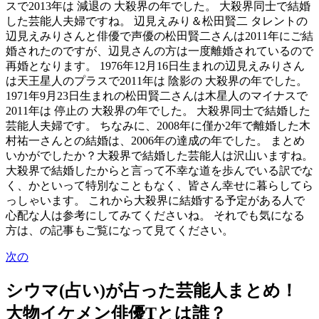
スで2013年は 減退の 大殺界の年でした。 大殺界同士で結婚
した芸能人夫婦ですね。 辺見えみり＆松田賢二 タレントの
辺見えみりさんと俳優で声優の松田賢二さんは2011年にご結
婚されたのですが、辺見さんの方は一度離婚されているので
再婚となります。 1976年12月16日生まれの辺見えみりさん
は天王星人のプラスで2011年は 陰影の 大殺界の年でした。
1971年9月23日生まれの松田賢二さんは木星人のマイナスで
2011年は 停止の 大殺界の年でした。 大殺界同士で結婚した
芸能人夫婦です。 ちなみに、2008年に僅か2年で離婚した木
村祐一さんとの結婚は、2006年の達成の年でした。 まとめ
いかがでしたか？大殺界で結婚した芸能人は沢山いますね。
大殺界で結婚したからと言って不幸な道を歩んでいる訳でな
く、かといって特別なこともなく、皆さん幸せに暮らしてら
っしゃいます。 これから大殺界に結婚する予定がある人で
心配な人は参考にしてみてくださいね。 それでも気になる
方は、の記事もご覧になって見てください。
次の
シウマ(占い)が占った芸能人まとめ！
大物イケメン俳優Tとは誰？