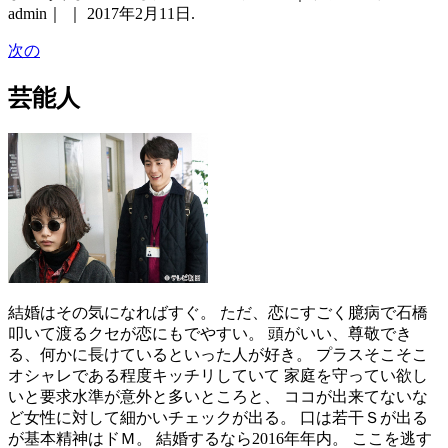
admin｜ ｜ 2017年2月11日.
次の
芸能人
結婚はその気になればすぐ。 ただ、恋にすごく臆病で石橋
叩いて渡るクセが恋にもでやすい。 頭がいい、尊敬でき
る、何かに長けているといった人が好き。 プラスそこそこ
オシャレである程度キッチリしていて 家庭を守ってい欲し
いと要求水準が意外と多いところと、 ココが出来てないな
ど女性に対して細かいチェックが出る。 口は若干Ｓが出る
が基本精神はドＭ。 結婚するなら2016年年内。 ここを逃す