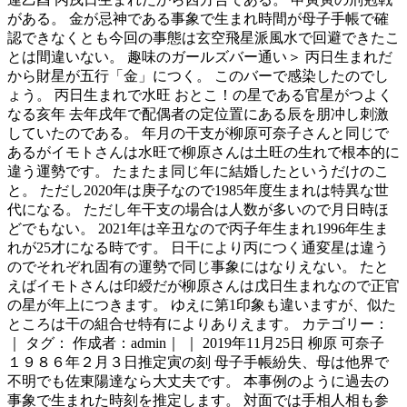
がある。 金が忌神である事象で生まれ時間が母子手帳で確
認できなくとも今回の事態は玄空飛星派風水で回避できたこ
とは間違いない。 趣味のガールズバー通い＞ 丙日生まれだ
から財星が五行「金」につく。 このバーで感染したのでし
ょう。 丙日生まれで水旺 おとこ！の星である官星がつよく
なる亥年 去年戌年で配偶者の定位置にある辰を朋冲し刺激
していたのである。 年月の干支が柳原可奈子さんと同じで
あるがイモトさんは水旺で柳原さんは土旺の生れで根本的に
違う運勢です。 たまたま同じ年に結婚したというだけのこ
と。 ただし2020年は庚子なので1985年度生まれは特異な世
代になる。 ただし年干支の場合は人数が多いので月日時ほ
どでもない。 2021年は辛丑なので丙子年生まれ1996年生ま
れが25才になる時です。 日干により丙につく通変星は違う
のでそれぞれ固有の運勢で同じ事象にはなりえない。 たと
えばイモトさんは印綬だが柳原さんは戊日生まれなので正官
の星が年上につきます。 ゆえに第1印象も違いますが、似た
ところは干の組合せ特有によりありえます。 カテゴリー：
｜ タグ： 作成者：admin｜ ｜ 2019年11月25日 柳原 可奈子
１９８６年２月３日推定寅の刻 母子手帳紛失、母は他界で
不明でも佐東陽達なら大丈夫です。 本事例のように過去の
事象で生まれた時刻を推定します。 対面では手相人相も参