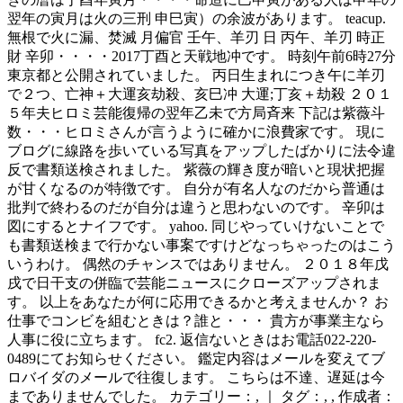
翌年の寅月は火の三刑 申巳寅）の余波があります。 teacup.
無根で火に漏、焚滅 月偏官 壬午、羊刃 日 丙午、羊刃 時正
財 辛卯・・・・2017丁酉と天戦地冲です。 時刻午前6時27分
東京都と公開されていました。 丙日生まれにつき午に羊刃
で２つ、亡神＋大運亥劫殺、亥巳冲 大運;丁亥＋劫殺 ２０１
５年夫ヒロミ芸能復帰の翌年乙未で方局斉来 下記は紫薇斗
数・・・ヒロミさんが言うように確かに浪費家です。 現に
ブログに線路を歩いている写真をアップしたばかりに法令違
反で書類送検されました。 紫薇の輝き度が暗いと現状把握
が甘くなるのが特徴です。 自分が有名人なのだから普通は
批判で終わるのだが自分は違うと思わないのです。 辛卯は
図にするとナイフです。 yahoo. 同じやっていけないことで
も書類送検まで行かない事案ですけどなっちゃったのはこう
いうわけ。 偶然のチャンスではありません。 ２０１８年戊
戌で日干支の併臨で芸能ニュースにクローズアップされま
す。 以上をあなたが何に応用できるかと考えませんか？ お
仕事でコンビを組むときは？誰と・・・ 貴方が事業主なら
人事に役に立ちます。 fc2. 返信ないときはお電話022-220-
0489にてお知らせください。 鑑定内容はメールを変えてブ
ロバイダのメールで往復します。 こちらは不達、遅延は今
までありませんでした。 カテゴリー：, ｜ タグ：, , 作成者：