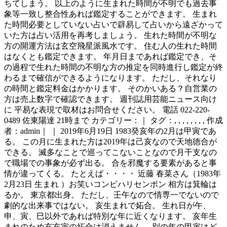
ちてしまう。 以上のように生まれた時間が不明でも過去事
象等一致し整合性あれば鑑定することができます。 生まれ
た時間必要としていない占いで辟易して占いから遠ざかって
いた方は占い活用を再考しましょう。 生れた時間が不明な
方の開運方法は玄空飛星派風水です。 住む人の生れた時間
はなくとも鑑定できます。 年月日まであれば鑑定でき、そ
の過程で生れた時間の不明な方の推定を同時進行し鑑定が終
わるまで確信ができるようになります。 ただし、それなり
の時間と鑑定料金はかかります。 そのかいある？自営業の
方は売上数字で確認できます。 週刊誌用芸能ニュース向け
に 平易な表現で取材はお問合せください。 電話 022-220-
0489 佐東陽達 21時まで カテゴリー：｜ タグ：, , , , , , , , 作成
者：admin｜ ｜ 2019年6月19日 1983癸亥年の2月は甲寅であ
る。 この月に生まれた方は2019年は己亥なので天地徳合が
できる。 滅多なことで巡ってこないことなので月干支なの
で職場での事象が必ず出る。 合を邪魔する要素があると事
情が違ってくる。 たとえば・・・・ 近藤 春菜さん（1983年
2月23日 生まれ ）お笑いコンビハリセンボン 相方は箕輪は
るか。 東京都出身。 ただし、壬午なので情専一でないので
劇的な出来事ではない。 亥生まれで妬合。 生れ日が午、
申、寅、巳以外であれば特別な年に近くなります。 亥年生
まれのため亥亥寅の妬合は消えません。 別の年の甲寅はど