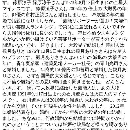
す。 篠原涼子 篠原涼子さんは1973年8月13日生まれの金星人
マイナスです。 篠原涼子さんは2005年の 停止の 大殺界の年
に、俳優の市村正親さんと結婚しました。 25歳差の年の差
婚で話題になりましたが、「芸能リポーターが選ぶ！夫婦仲
が良い芸能人ランキング」で第3位に選ばれるくらいですか
ら夫婦仲は抜群に良いのでしょう。 毎日不倫やスキャンダ
ルがないか追い掛けている芸能リポーターが言うのですから
間違いないです。 続きまして、大殺界で結婚した芸能人は
観月ありさ 1976年12月5日生まれの観月ありささんは火星人
のプラスです。 観月ありささんは2015年の 減退の 大殺界の
年に、青年実業家（建築足場メーカー社長）の青山光司さん
と結婚しました。 年商約150億円の御曹司と結婚した観月あ
りささん。 さすが国民的大女優という感じですが、こちら
も不倫や離婚などの悪い噂は全く聞きませんね。 どんどん
いきます。 続いて大殺界に結婚した芸能人は、あの大物。
石川遼 1991年9月17日生まれの石川遼さんは火星人のマイナ
スです。 石川遼さんは2016年の 減退の 大殺界の年に、かね
てから交際していた同級生の女性と結婚しました。 2012年
に婚約発表をし、婚約してから4年後の大殺界の年に結婚し
ました。 ちなみに、何故婚約から結婚までに時間がかかっ
たのかということについては妊娠や破局など様々な噂があり