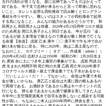
五行の流れが良くなる。 故に忌神であっても０はかえって
凶である。 年干支で忌神が来るからと言って即座に恐れな
いこと。 タレント起用も四柱推命で読み解くとロングラン
番組を作りやすい。 難しいのはスタッフが四柱推命で起用
する気になること。 みんなの協力があるかどうかです。 和
田周さん 和田周さんは俳優、2020年4月23日丙申コロナ感染
のため死去 岡江久美子さんと同日である。 申が五行「金」
であるが故 土多埋金で燥土なので庚金が脆く肺炎で亡くな
る命運 【命造】 戊寅 己未 庚午 〇〇 庚子年で午を冲で合が
解け未が燥土に戻る。 特に2020年、南は二黒土星なので、
なおのこと。 カテゴリー：｜ タグ：, , , 作成者：admin｜ ｜
2020年4月24日 志村さんは1950年〈昭和25年〉2月20日生ま
れ 庚寅 余に土につき年上傷官の事象がでる。 戊寅 丙戌 白
虎 生まれた時間不明 死亡時の大運 乙酉 死亡年2020年庚子
コロナウィルス感染＞燥土で庚金脆？でも子水があるから
「だいじょぶっ！だ！！」でなかった。 命造は年運で木剋
金が激しいからね。 庚乙乙と妬合は大運に酉の根もあるの
で異様である。 お酒好きであるから庚はキーポイントの五
行になる。 肺も金であるからお酒で健康を害してきた人は
今年中に玄空飛星派風水で自宅を改善しないと感染する可能
性が高い。 ちなみにご本人は2016年丙申に肺炎を患う。 大
運乙酉 丙戌日生まれだから西方合である。 申寅寅の刑剋戦