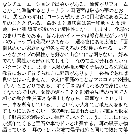
なシチューエーションで出会いがある。 新彼がリフォーム
とかして準備するとサヨナラ ＞田宅宮は破るの字のとお
り。 男性からすればローンが残りまさに田宅宮にある天空
星のごときである。 命盤は？ 遷移宮は第一印象＞太陰 清
楚、白い肌 輝度が暗いので魔性性になってします。 化忌の
おまけつきである。 ほんわかイメージは禄存星だがサバサ
バのギャップは化忌があるから。 遷移宮にある太陰は「面
倒見のいい家庭的な印象を与えるので勘違いされる。 いろ
いろなタイプの異性から好かれ出会いには困らない。 好み
でない異性から好かれてしまう。 なので直ぐ分れるという
パターンです。 太陽・太陰の輝度が暗く子供のころの家庭
教育において育てられ方に問題があります。 裕福であれば
良いとはいえません、ゆえに家庭のことはマスコミに公開せ
ずいいとこどりである。 すぐ手をあげられるので家にいた
くないので中退、女優の道へ？？？ 記者会見時の写真で人
相との整合性 質素さを演出しながら「高額なアクセサリ
ー、車を所有している。 」というが人相では破たんをきた
すようにはみえない。 亥の時刻生まれが正しい推定と仮定
して財帛宮の輝度のいい巨門でいいでしょう。 ここに化忌
が流年でくると宝石や車でドンと出費する。 耳の黒子が物
語っている。 耳の下はお財布で黒子は穴と同じで抜けて落