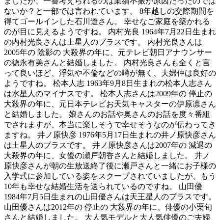
ましたが、一番考えられるのは業績不振が原因だったのでは
ないか？と一部では言われています。 8年越しの交際期間を
得てゴールインした石川遼さん。 幸せなご家庭を築かれる
のが目に見えるようですね。 内村光良 1964年7月22日生まれ
の内村光良さんは土星人のプラスです。 内村光良さんは
2005年の 陰影の 大殺界の年に、元テレビ朝日アナウンサー
の徳永有美さんと結婚しました。 内村光良さんも全くと言
って良いほど、浮気や不倫などの噂が無く、夫婦仲は良好の
ようですね。 松本人志 1963年9月8日生まれの松本人志さん
は水星人のマイナスです。 松本人志さんは2009年の 停止の
大殺界の年に、元日本テレビお天気キャスターの伊原凛さん
と結婚しました。 娘さんのお話や奥さんのお話を度々番組
でされますが、本当に楽しそうで幸せそうなのが伝わってき
ますね。 井ノ原快彦 1976年5月17日生まれの井ノ原快彦さん
は土星人のプラスです。 井ノ原快彦さんは2007年の 減退の
大殺界の年に、女優の瀬戸朝香さんと結婚しました。 井ノ
原快彦さんが朝の生放送終了後に瀬戸さんと一緒にお子様の
入学式に参加している姿をスクープされていましたが、もう
10年も幸せな結婚生活を送られているのですね。 山田優
1984年7月5日生まれの山田優さんは天王星人のプラスです。
山田優さんは2012年の 停止の 大殺界の年に、俳優の小栗旬
さんと結婚しました。 大人気モデルと大人気俳優のご夫婦