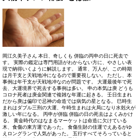
岡江久美子さん 本日、奇しくも 併臨の丙申の日に死去で
す。 実際の鑑定は専門用語がわからない方に、やさしい表
現で納得いくように解説します。 通常、万人が、この時期
は月干支と天戦地冲になるので重要視しない。 ただし、本
事例は年干支が天戦地冲なのが問題です。 大運最後年で死
去、大運境界で死去する事例は多い。 申の本気は庚 どうも
コロナ死者は庚金関連で複雑な年運に起きる。 壬日生まれ
だから庚は偏印で忌神の命造では病気の星となる。 巳時生
まれはダブル三刑の大運、午時生まれは火局になり水剋火が
激しい年になる。 丙申が併臨 併臨の日の死去はよくみかけ
る。 黄金時代のはなまるマーケットは命造に欠けている
木、食傷の東方運であった。 食傷生財の佳運でえあるがゆ
えロングランで人気があった。 五行すべてそろっていると