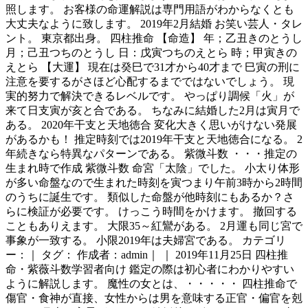
照します。 お客様の命運解説は専門用語がわからなくとも
大丈夫なように致します。 2019年2月結婚 お笑い芸人・タレ
ント。 東京都出身。 四柱推命 【命造】 年；乙丑きのとうし
月；己丑つちのとうし 日：戊寅つちのえとら 時；甲寅きの
えとら 【大運】 現在は癸巳で31才から40才まで 巳寅の刑に
注意を要するがさほど心配するまでではないでしょう。 現
実的努力で解決できるレベルです。 やっぱり調候「火」が
来て日支寅が亥と合である。 ちなみに結婚した2月は寅月で
ある。 2020年干支と天地徳合 変化大きく思いがけない発展
があるかも！ 推定時刻では2019年干支と天地徳合になる。 2
年続きなら特異なパターンである。 紫微斗数 ・・・推定の
生まれ時で作成 紫微斗数 命宮「太陰」でした。 小太り体形
が多い命盤なので生まれた時刻を寅つまり午前3時から2時間
のうちに誕生です。 類似した命盤が他時刻にもあるか？さ
らに検証が必要です。 けっこう時間をかけます。 撤回する
こともありえます。 大限35～紅鸞がある。 2月運も同じ宮で
事象が一致する。 小限2019年は夫婦宮である。 カテゴリ
ー：｜ タグ： 作成者：admin｜ ｜ 2019年11月25日 四柱推
命・紫薇斗数学習者向け 鑑定の際は初心者にわかりやすい
ように解説します。 魔性の女とは、・・・・・ 四柱推命で
傷官・食神が直接、女性からは男を意味する正官・偏官を剋