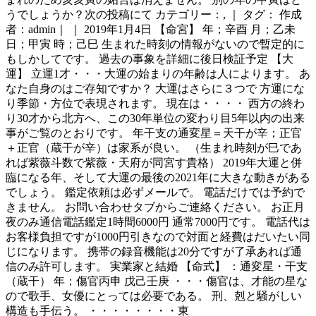
うでしょうか？次の投稿にて カテゴリー：, ｜ タグ： 作成
者：admin｜ ｜ 2019年1月4日 【命宮】 年；辛酉 月；乙未
日；甲寅 時；己巳 生まれた時刻の情報がないので暫定的に
もしかしてです。 過去の事象を詳細に後日検証予定 【大
運】 立運1才・・・大運の始まりの年齢は人によります。 あ
なた自身のはご存知ですか？ 大運はさらに３つで 方運にな
り季節・方位で表現されます。 現在は・・・・ 西方の終わ
り30才から北方へ、この30年単位の変わり目5年以内の出来
事がご覧のとおりです。 年干支の通変星＝天干が辛；正官
＋正官（蔵干が辛）は家系が良い。 （生まれ時刻が巳であ
れば紫薇斗数で紫薇・天府が同宮す貴格） 2019年大運と併
臨になる年、そして大運の最後の2021年に大きな動きがある
でしょう。 鑑定依頼は必ずメールで。 電話だけでは予約で
きません。 お問い合わせタブからご連絡ください。 お正月
夜のみ通信電話鑑定1時間6000円 通常7000円です。 電話代は
お客様負担ですが1000円引きなので対面と経費はだいたい同
じになります。 携帯の録音機能は20分ですが了承あれば通
信のみ許可します。 実業家と結婚 【命式】 ：通変星・干支
（蔵干） 年；傷官丙申 戊己壬庚 ・・・傷官は、才能の星な
ので歌手、女優にとっては必要である。 刑、剋と騒がしい
構造も手伝う。 ・・・・・・・・東