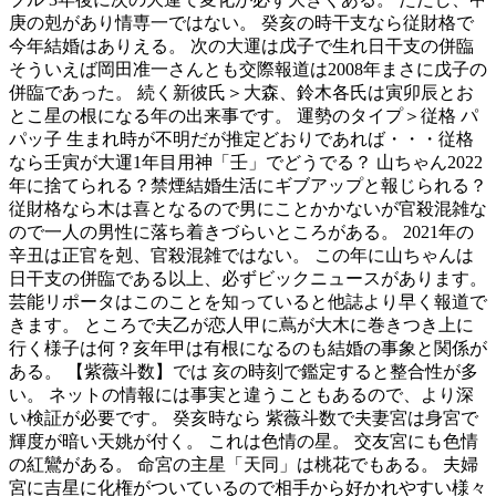
庚の剋があり情専一ではない。 癸亥の時干支なら従財格で
今年結婚はありえる。 次の大運は戊子で生れ日干支の併臨
そういえば岡田准一さんとも交際報道は2008年まさに戊子の
併臨であった。 続く新彼氏＞大森、鈴木各氏は寅卯辰とお
とこ星の根になる年の出来事です。 運勢のタイプ＞従格 パ
パッ子 生まれ時が不明だが推定どおりであれば・・・従格
なら壬寅が大運1年目用神「壬」でどうでる？ 山ちゃん2022
年に捨てられる？禁煙結婚生活にギブアップと報じられる？
従財格なら木は喜となるので男にことかかないが官殺混雑な
ので一人の男性に落ち着きづらいところがある。 2021年の
辛丑は正官を剋、官殺混雑ではない。 この年に山ちゃんは
日干支の併臨である以上、必ずビックニュースがあります。
芸能リポータはこのことを知っていると他誌より早く報道で
きます。 ところで夫乙が恋人甲に蔦が大木に巻きつき上に
行く様子は何？亥年甲は有根になるのも結婚の事象と関係が
ある。 【紫薇斗数】では 亥の時刻で鑑定すると整合性が多
い。 ネットの情報には事実と違うこともあるので、より深
い検証が必要です。 癸亥時なら 紫薇斗数で夫妻宮は身宮で
輝度が暗い天姚が付く。 これは色情の星。 交友宮にも色情
の紅鸞がある。 命宮の主星「天同」は桃花でもある。 夫婦
宮に吉星に化権がついているので相手から好かれやすい様々