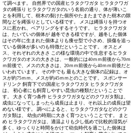
て調べます。 自然界での国産ヒラタクワガタ ヒラタクワガ
タの縄張り ヒラタクワガタのいう名前の通り、体が薄いこ
とを利用して、樹木の裂けた個所やたまたまできた樹木の隙
間などを縄張りとしている様です。 メスは縄張りを持つオ
スに惹かれ、ペアリングをするそうです。 ヒラタクワガタ
は、たいていの個体が 越冬できる様ですが、越冬した個体
はその年に生まれた個体よりも痩せ型で小さめ、損傷を追っ
ている個体が多いのも特徴だということです。 オスとメ
ス、それぞれの大きさ この様な環境の中で生息するヒラタ
クワガタのオスの大きさは、一般的には40ｍｍ前後から70ｍ
ｍ前後で、メスの大きさは、20ｍｍ前後から40ｍｍ前後だと
いわれています。 その中でも 最も大きな個体の記録は、オ
スが約75ｍｍ、メスが約45ｍｍとのことです。 スポンサー
ドリンク 飼育下での国産ヒラタクワガタ ヒラタクワガタ
は、 初心者にも飼育しやすい昆虫の種類だということで
す。 大きく育つ条件 ヒラタクワガタなどのクワガタ類は、
成虫になってしまったら成長は止まり、それ以上の成長は望
めない様です。 調べによると、ヒラタクワガタなどのクワ
ガタ類は、 幼虫の時期に大きく育つということです。 まと
め ヒラタクワガタは、適温よりも少し低めで比較的湿気が
多く、ゆっくりと時間をかけて幼虫時代を過ごした個体ほ