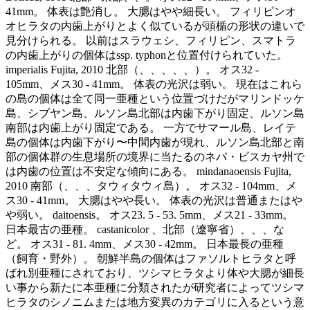
41mm。 体表は艶消し。 大腮はやや細長い。 フィリピンオ
オヒラタの内歯上がりとよく似ているが頭楯の形状の違いで
見分けられる。 以前はスラウェシ、フィリピン、スマトラ
の内歯上がりの個体はssp. typhonと位置付けられていた。
imperialis Fujita, 2010 北部（、、、、、）。 オス32 -
105mm、メス30 - 41mm。 体表の光沢は弱い。 現在はこれら
の島の個体は全て同一亜種という位置づけだがマリンドッケ
島、シブヤン島、ルソン島北部は内歯下がり固定、ルソン島
南部は内歯上がり固定である。 一方でサマール島、レイテ
島の個体は内歯下がり〜中間内歯が現れ、ルソン島北部と南
部の個体群の生息場所の境界に当たるのネバ・ビスカヤ州で
は内歯の位置は不安定な傾向にある。 mindanaoensis Fujita,
2010 南部（、、、タウィタウィ島）。 オス32 - 104mm、メ
ス30 - 41mm。 大腮はやや長い。 体表の光沢は普通またはや
や弱い。 daitoensis。 オス23. 5 - 53. 5mm、メス21 - 33mm。
日本最古の亜種。 castanicolor 、北部（遼寧省）、、、な
ど。 オス31 - 81. 4mm、メス30 - 42mm。 日本最長の亜種
（飼育・野外）。 朝鮮半島の個体はファソルトヒラタと呼
ばれ別亜種にされており、ツシマヒラタより体や大腮が細長
い事から新たに本亜種に分類されたが研究者によってツシマ
ヒラタのシノニムまたは地方変異のカテゴリに入るという意