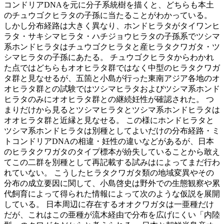
コンドリアDNAを元に分子系統樹を描くと、どちらも本土
のチュウゴクヒラタの子孫に当たることがわかっている。
しかし分布経路は大きく異なり、ホンドヒラタがタイワンヒ
ラタ・サキシマヒラタ・ハチジョウヒラタの子孫系でツシマ
系ホンドヒラタはチュウゴクヒラタと産ヒラタクワガタ・ツ
シマヒラタの子孫にあたる。 チュウゴクヒラタからわかれ
た点ではどちらもオオヒラタ群ではなく中型のヒラタクワガ
タ群と見なせるが、五箇と小島が行った東南アジア各地のオ
オヒラタ群との試験ではツシマヒラタおよびツシマ系ホンド
ヒラタのみにオオヒラタ群との継続妊性が確認された。 つ
まりだけから見るとツシマヒラタとツシマ系ホンドヒラタは
オオヒラタ群と近縁と見なせる。 この様にホンドヒラタと
ツシマ系ホンドヒラタは別種としてよいだけの分布経路・ミ
トコンドリアDNAの相違・妊性の違いなどがあるが、日本
のヒラタクワガタのタイプ標本が紛失していることから敢え
てこの二群を別種として再記載する試みはによってまだ行わ
れていない。 こうしたヒラタクワガタ類の地域変異やその
分布の成立要因に関して、小島啓史は野外での生態観察や累
代飼育によって得られた情報によって次のような仮説を展開
している。 日本周辺に存在するオオクワガタは一亜種だけ
だが、これはこの亜種が流木経由で分布を広げにくい「内陸