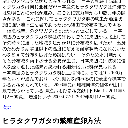
型」のクワガタだからと考えられる。 日本と朝鮮半島産オ
オクワガタは同じ亜種だが日本産のヒラタクワガタは沖縄で
は島嶼ごとに分化が進み、島ごとに数万年から10数万年の開
きがある。 これに関してヒラタクワガタ群の幼虫が過湿状
態に強い地下生活者であったため経由で分布を拡大できる
「低湿地型」のクワガタだったからと仮定している。 日本
周辺のヒラタクワガタ群はの終わりごとに周辺から北上して
その時々に達した地域を足がかりに分布域を広げたが、出身
のためが冬期零度以下の温度に耐える耐寒状態になれないた
めを超えて分布を広げた形跡はない。 そのため氷河期がく
ると分布域を南下させる必要が生じ、日本周辺には波状に侵
入を繰り返した結果と思われる細分化した群が見られる。
日本周辺のヒラタクワガタ群は亜種間によっては10 - 100万
年というが進んでおり、氷河期とを調べるのに最適な標本で
あると考えられている。 2008年には雌雄同体の個体が山口
県で見つかっている 脚注および参考文献 [ ]• BioLib. 2011年5
月2日閲覧。 岩淵けい子 2009-07-31. 2017年6月12日閲覧。
次の
ヒラタクワガタの繁殖産卵方法