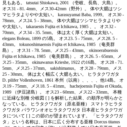
見もある。 tatsutai Shiokawa, 2001 （壱岐、長島、大島）。
オス31 - 81. 4mm、メス30-42mm（野外）。 体や大腮はツシ
マヒラタよりやや太短い。 karasuyamai Baba, 1999。 オス30 -
78mm、メス24. 5 - 38mm。 体や大腮はツシマヒラタよりや
や太短い。 takaraenis Fujita et Ichikawa, 1985 、。 オス32 -
70mm、メス34 - 35. 5mm。 体は太く厚く大腮は太短い。
elegans Boleau, 1899 の5島。 オス23. 5 - 75mm、メス28. 5 -
43mm。 tokunoshimaensis Fujita et Ichikawa, 1985 （奄美群
島）。 オス31 - 78. 5mm、メス25 - 43mm。 okinoerabuensis
Fujita et Ichikawa, 1985 （奄美群島）。 オス26. 5 - 65mm、メ
ス25 - 35mm。 okinawanus Krieshe, 1922 の16島。 オス28 - 71.
5mm、メス25 - 37mm。 sakishimanus。 オス28 - 79mm、メス
25 - 30mm。 体は太く幅広く大腮も太い。 ヒラタクワガタ
D. pilifer Vollenhoven, 1861 本州（以南）、、、、他14島。 オ
ス19 - 75mm、メス18. 5 - 41mm。 hachejoensis Fujita et Okuda,
1989 （伊豆諸島）。 オス23 - 60mm、メス22 - 33mm。 本種
に近縁な別種 分岐図 [ ] を解析した結果、の順序が明らかと
なっている。 ヒラタクワガタ（原名亜種） スマトラヒラタ
クワガタ パラワンオオヒラタクワガタ 日本産ヒラタクワガ
タについて [ ] この節のが望まれています。 「ヒラタクワガ
タ」という名称は、日本に広く分布する亜種 Dorcus titanus