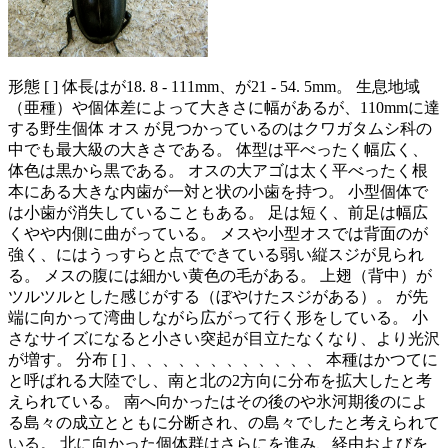
形態 [ ] 体長はが18. 8 - 111mm、が21 - 54. 5mm。 生息地域
（亜種）や個体差によって大きさに幅があるが、110mmに達
する野生個体 オス が見つかっているのはクワガタムシ科の
中でも最大級の大きさである。 体型は平べったく幅広く、
体色は黒から黒である。 オスの大アゴは太く平べったく根
本にある大きな内歯が一対と状の小歯を持つ。 小型個体で
は小歯が消失していることもある。 足は短く、前足は幅広
くやや内側に曲がっている。 メスや小型オスでは背面のが
強く、にはうっすらと点でできている弱い縦スジが見られ
る。 メスの腹には細かい黄色の毛がある。 上翅（背中）が
ツルツルとした感じがする（ぼやけたスジがある）。 が先
端に向かって湾曲しながら広がって行く形をしている。 小
さなサイズになると小さい突起が目立たなくなり、より光沢
が増す。 分布 [ ] 、、、、、、、、、、、、 本種はかつてに
と呼ばれる大陸でし、南と北の2方向に分布を拡大したと考
えられている。 南へ向かったはその後のや氷河期後のによ
る島々の成立とともに分断され、の島々でしたと考えられて
いる。 北に向かった個体群はさらにを進み、経由およびを