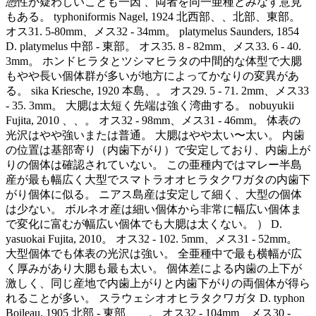
憑性が疑わしいことも一因 、両者を同一亜種とみなす意見
もある。 typhoniformis Nagel, 1924 北西部、、北部、東部。
オス31. 5-80mm、メス32 - 34mm。 platymelus Saunders, 1854
D. platymelus 中部 - 東部。 オス35. 8 - 82mm、メス33. 6 - 40.
3mm。 ホンドヒラタとツシマヒラタの中間的な体型で大腮
もやや長い個体群が多いが地方によってかなりの変異があ
る。 sika Kriesche, 1920 本島、。 オス29. 5 - 71. 2mm、メス33
- 35. 3mm。 大腮は太短く先端は強く湾曲する。 nobuyukii
Fujita, 2010 、、。 オス32 - 98mm、メス31 - 46mm。 体表の
光沢はやや強いまたは普通。 大腮はやや太い〜太い。 内歯
の位置は基部寄り（内歯下がり）で安定しており、内歯上が
りの個体は確認されていない。 この亜種内ではマレー半島
産が最も幅広く大型でスマトラオオヒラタクワガタの内歯下
がり個体に似る。 ニアス島産は安定して細く、大型の個体
は少ない。 ボルネオ産は細い個体から非常に幅広い個体ま
で変化に富むが幅広い個体でも大腮は太くない。 ） D.
yasuokai Fujita, 2010。 オス32 - 102. 5mm、メス31 - 52mm。
大型個体でも体表の光沢は強い。 全亜種中で最も横幅が広
く厚みがあり大腮も最も太い。 個体差による内歯の上下が
激しく、同じ産地で内歯上がりと内歯下がりの両個体が得ら
れることが多い。 スラウェシオオヒラタクワガタ D. typhon
Boileau, 1905 北部 - 東部、、。 オス32 - 104mm、メス30 -