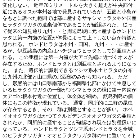
変化しない。 近年70ミリメートルを大きく超えが中央部付
近にあるオスが本州各地で発見されているが、五箇と小島が
をもとに調べた範囲では部に産するサキシマヒラタや外国産
ヒラタクワガタの遺棄個体であることが確認された。 従っ
て従来の知見通り九州・・と周辺島嶼に元々産するホンドヒ
ラタは第一内歯の位置が体長によって上下しない点が特徴と
思われる。 ホンドヒラタは本州・四国。 九州・・・に産す
るが、伊豆諸島の内産はハチジョウヒラタとして別亜種とさ
れる。 この亜種には第一内歯が大アゴ先端に近づくオスが
存在するため、ホンドヒラタとは別亜種とされるようになっ
た。 また、遺伝的に識別できるツシマ系本土ヒラタの分布
は九州の北部と山口県の北西部のみから知られる。 ただ
し、形態的には山口県南部から福岡県北部にかけて生息して
いるヒラタクワガタの一部がツシマヒラタの様に第一内歯が
大アゴの根本付近に位置し、体全体が細め。 甑島列島の個
体にもこの特徴が現れている。 通常、同所的に二群の昆虫
が存在するとき、その二群は別種とすることが多い。 ホペ
イオオクワガタはかつてクルビデンスオオクワガタの亜種と
されたが、同所的に産することが確認され現在は別種扱いに
なっている。 ホンドヒラタとツシマ系ホンドヒラタを全域
のヒラタクワガタ・オオヒラタクワガタ群の中に置いてミト