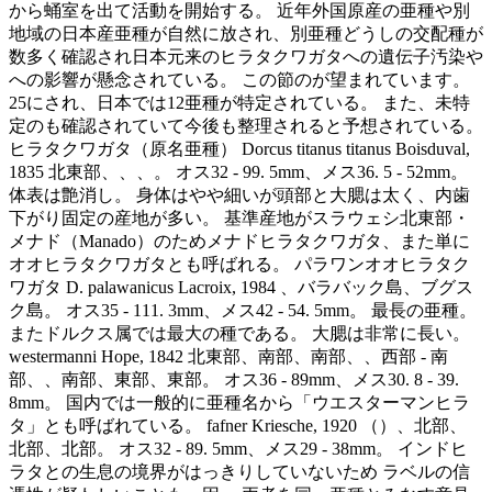
から蛹室を出て活動を開始する。 近年外国原産の亜種や別
地域の日本産亜種が自然に放され、別亜種どうしの交配種が
数多く確認され日本元来のヒラタクワガタへの遺伝子汚染や
への影響が懸念されている。 この節のが望まれています。
25にされ、日本では12亜種が特定されている。 また、未特
定のも確認されていて今後も整理されると予想されている。
ヒラタクワガタ（原名亜種） Dorcus titanus titanus Boisduval,
1835 北東部、、、。 オス32 - 99. 5mm、メス36. 5 - 52mm。
体表は艶消し。 身体はやや細いが頭部と大腮は太く、内歯
下がり固定の産地が多い。 基準産地がスラウェシ北東部・
メナド（Manado）のためメナドヒラタクワガタ、また単に
オオヒラタクワガタとも呼ばれる。 パラワンオオヒラタク
ワガタ D. palawanicus Lacroix, 1984 、バラバック島、ブグス
ク島。 オス35 - 111. 3mm、メス42 - 54. 5mm。 最長の亜種。
またドルクス属では最大の種である。 大腮は非常に長い。
westermanni Hope, 1842 北東部、南部、南部、、西部 - 南
部、、南部、東部、東部。 オス36 - 89mm、メス30. 8 - 39.
8mm。 国内では一般的に亜種名から「ウエスターマンヒラ
タ」とも呼ばれている。 fafner Kriesche, 1920 （）、北部、
北部、北部。 オス32 - 89. 5mm、メス29 - 38mm。 インドヒ
ラタとの生息の境界がはっきりしていないため ラベルの信