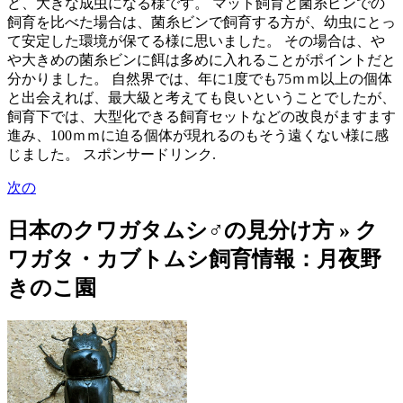
ど、大きな成虫になる様です。 マット飼育と菌糸ビンでの
飼育を比べた場合は、菌糸ビンで飼育する方が、幼虫にとっ
て安定した環境が保てる様に思いました。 その場合は、や
や大きめの菌糸ビンに餌は多めに入れることがポイントだと
分かりました。 自然界では、年に1度でも75ｍｍ以上の個体
と出会えれば、最大級と考えても良いということでしたが、
飼育下では、大型化できる飼育セットなどの改良がますます
進み、100ｍｍに迫る個体が現れるのもそう遠くない様に感
じました。 スポンサードリンク.
次の
日本のクワガタムシ♂の見分け方 » ク
ワガタ・カブトムシ飼育情報：月夜野
きのこ園