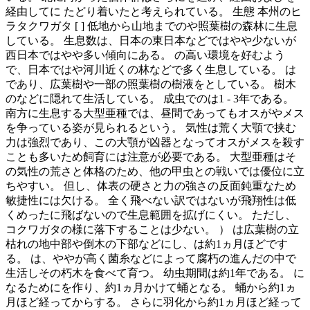
経由してに たどり着いたと考えられている。 生態 本州のヒ
ラタクワガタ [ ] 低地から山地までのや照葉樹の森林に生息
している。 生息数は、日本の東日本などではやや少ないが
西日本ではやや多い傾向にある。 の高い環境を好むよう
で、日本ではや河川近くの林などで多く生息している。 は
であり、広葉樹や一部の照葉樹の樹液をとしている。 樹木
のなどに隠れて生活している。 成虫でのは1 - 3年である。
南方に生息する大型亜種では、昼間であってもオスがやメス
を争っている姿が見られるという。 気性は荒く大顎で挟む
力は強烈であり、この大顎が凶器となってオスがメスを殺す
ことも多いため飼育には注意が必要である。 大型亜種はそ
の気性の荒さと体格のため、他の甲虫との戦いでは優位に立
ちやすい。 但し、体表の硬さと力の強さの反面鈍重なため
敏捷性には欠ける。 全く飛べない訳ではないが飛翔性は低
くめったに飛ばないので生息範囲を拡げにくい。 ただし、
コクワガタの様に落下することは少ない。 ） は広葉樹の立
枯れの地中部や倒木の下部などにし、は約1ヵ月ほどです
る。 は、ややが高く菌糸などによって腐朽の進んだの中で
生活しその朽木を食べて育つ。 幼虫期間は約1年である。 に
なるためにを作り、約1ヵ月かけて蛹となる。 蛹から約1ヵ
月ほど経ってからする。 さらに羽化から約1ヵ月ほど経って