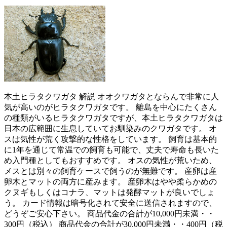
本土ヒラタクワガタ 解説 オオクワガタとならんで非常に人
気が高いのがヒラタクワガタです。 離島を中心にたくさん
の種類がいるヒラタクワガタですが、本土ヒラタクワガタは
日本の広範囲に生息していてお馴染みのクワガタです。 オ
スは気性が荒く攻撃的な性格をしています。 飼育は基本的
に1年を通じて常温での飼育も可能で、丈夫で寿命も長いた
め入門種としてもおすすめです。 オスの気性が荒いため、
メスとは別々の飼育ケースで飼うのが無難です。 産卵は産
卵木とマットの両方に産みます。 産卵木はやや柔らかめの
クヌギもしくはコナラ、マットは発酵マットが良いでしょ
う。 カード情報は暗号化されて安全に送信されますので、
どうぞご安心下さい。 商品代金の合計が10,000円未満・・
300円（税込） 商品代金の合計が30,000円未満・・400円（税