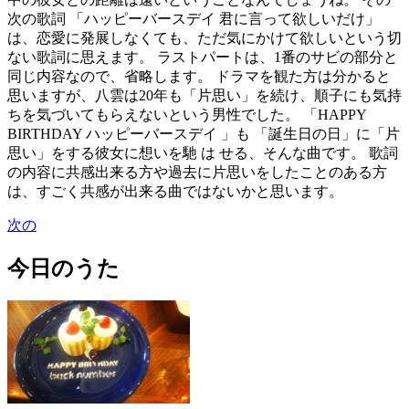
次の歌詞 「ハッピーバースデイ 君に言って欲しいだけ」
は、恋愛に発展しなくても、ただ気にかけて欲しいという切
ない歌詞に思えます。 ラストパートは、1番のサビの部分と
同じ内容なので、省略します。 ドラマを観た方は分かると
思いますが、八雲は20年も「片思い」を続け、順子にも気持
ちを気づいてもらえないという男性でした。 「HAPPY
BIRTHDAY ハッピーバースデイ 」も 「誕生日の日」に「片
思い」をする彼女に想いを馳 は せる、そんな曲です。 歌詞
の内容に共感出来る方や過去に片思いをしたことのある方
は、すごく共感が出来る曲ではないかと思います。
次の
今日のうた