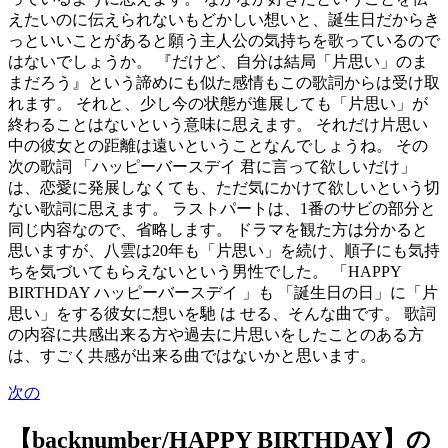
えたいのに伝えられないもどかしい想いと、誕生日だからき
っといいことがあると願う主人公の気持ちを歌っているので
はないでしょうか。 『だけど、自分は結局「片思い」のま
まだろう』という諦めにも似た感情もこの歌詞からは受け取
れます。 それと、少し今の状態が進展しても「片思い」が
終わることはないという意味に思えます。 それだけ片思い
中の彼女との距離は遠いということなんでしょうね。 その
次の歌詞 「ハッピーバースデイ 君に言って欲しいだけ」
は、恋愛に発展しなくても、ただ気にかけて欲しいという切
ない歌詞に思えます。 ラストパートは、1番のサビの部分と
同じ内容なので、省略します。 ドラマを観た方は分かると
思いますが、八雲は20年も「片思い」を続け、順子にも気持
ちを気づいてもらえないという男性でした。 「HAPPY
BIRTHDAY ハッピーバースデイ 」も 「誕生日の日」に「片
思い」をする彼女に想いを馳 は せる、そんな曲です。 歌詞
の内容に共感出来る方や過去に片思いをしたことのある方
は、すごく共感が出来る曲ではないかと思います。
次の
【backnumber/HAPPY BIRTHDAY】の