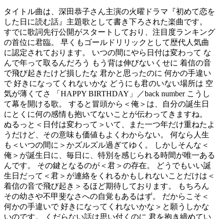
タイトル曲は、深田恭子さん主演の火曜ドラマ『初めて恋を
した日に読む話』主題歌として書き下ろされた楽曲です。
すでに歌詞先行公開がスタートしており、注目度ランキング
の首位に君臨。 早くもゴールドリリックとして歴代人気曲
に認定されております。 いつの間にやら日付は変わって な
んで年って取るんだろう もう背は伸びないくせに 着信の音
で飛び起きたけど損したな 君かと思ったのに 何かの手違い
で 好きになってくれないかな どうにも君のいない場所は 空
気が薄くてさ 「HAPPY BIRTHDAY」／back number こうし
て幕を開ける歌。 すると冒頭から＜俺＞は、自分の誕生日
にとくに何の感情も抱いてないことが伝わってきますね。
ぬるっと＜日付は変わって＞いて、また一つ年だけ重ねたよ
うだけど、その意味も価値もよくわからない。 何なら人生
も＜いつの間に＞かズルズル過ぎてゆく。 しかしそんな＜
俺＞が誕生日に、毎日に、特別を感じられる時間が唯一ある
んです。 その鍵となるのが＜君＞の存在。 どうでもいい誕
生日だって＜君＞が連絡をくれるかもしれないことだけは＜
着信の音で飛び起き＞るほど期待しております。 もちろん
その幼さや不甲斐なさへの自覚もあるはず。 だからこそ＜
何かの手違いで 好きになってくれないかな＞と願うしかな
いのです。 くだらない話は思い付くのに 君を抱き締めてい