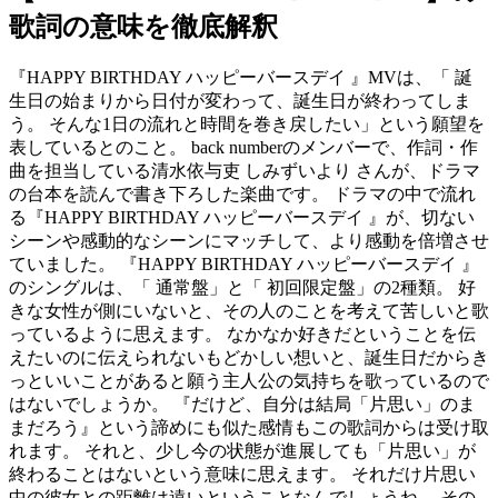
歌詞の意味を徹底解釈
『HAPPY BIRTHDAY ハッピーバースデイ 』MVは、「 誕
生日の始まりから日付が変わって、誕生日が終わってしま
う。 そんな1日の流れと時間を巻き戻したい」という願望を
表しているとのこと。 back numberのメンバーで、作詞・作
曲を担当している清水依与吏 しみずいより さんが、ドラマ
の台本を読んで書き下ろした楽曲です。 ドラマの中で流れ
る『HAPPY BIRTHDAY ハッピーバースデイ 』が、切ない
シーンや感動的なシーンにマッチして、より感動を倍増させ
ていました。 『HAPPY BIRTHDAY ハッピーバースデイ 』
のシングルは、「 通常盤」と「 初回限定盤」の2種類。 好
きな女性が側にいないと、その人のことを考えて苦しいと歌
っているように思えます。 なかなか好きだということを伝
えたいのに伝えられないもどかしい想いと、誕生日だからき
っといいことがあると願う主人公の気持ちを歌っているので
はないでしょうか。 『だけど、自分は結局「片思い」のま
まだろう』という諦めにも似た感情もこの歌詞からは受け取
れます。 それと、少し今の状態が進展しても「片思い」が
終わることはないという意味に思えます。 それだけ片思い
中の彼女との距離は遠いということなんでしょうね。 その