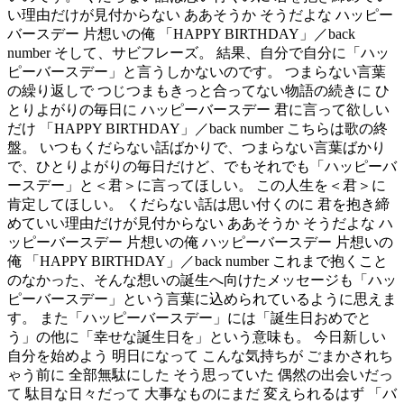
い理由だけが見付からない ああそうか そうだよな ハッピー
バースデー 片想いの俺 「HAPPY BIRTHDAY」／back
number そして、サビフレーズ。 結果、自分で自分に「ハッ
ピーバースデー」と言うしかないのです。 つまらない言葉
の繰り返しで つじつまもきっと合ってない物語の続きに ひ
とりよがりの毎日に ハッピーバースデー 君に言って欲しい
だけ 「HAPPY BIRTHDAY」／back number こちらは歌の終
盤。 いつもくだらない話ばかりで、つまらない言葉ばかり
で、ひとりよがりの毎日だけど、でもそれでも「ハッピーバ
ースデー」と＜君＞に言ってほしい。 この人生を＜君＞に
肯定してほしい。 くだらない話は思い付くのに 君を抱き締
めていい理由だけが見付からない ああそうか そうだよな ハ
ッピーバースデー 片想いの俺 ハッピーバースデー 片想いの
俺 「HAPPY BIRTHDAY」／back number これまで抱くこと
のなかった、そんな想いの誕生へ向けたメッセージも「ハッ
ピーバースデー」という言葉に込められているように思えま
す。 また「ハッピーバースデー」には「誕生日おめでと
う」の他に「幸せな誕生日を」という意味も。 今日新しい
自分を始めよう 明日になって こんな気持ちが ごまかされち
ゃう前に 全部無駄にした そう思っていた 偶然の出会いだっ
て 駄目な日々だって 大事なものにまだ 変えられるはず 「バ