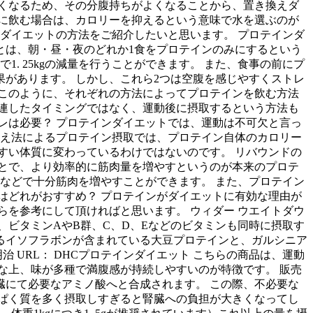
くなるため、その分腹持ちがよくなることから、置き換えダ
に飲む場合は、カロリーを抑えるという意味で水を選ぶのが
ダイエットの方法をご紹介したいと思います。 プロテインダ
とは、朝・昼・夜のどれか1食をプロテインのみにするという
. 25kgの減量を行うことができます。 また、食事の前にプ
があります。 しかし、これら2つは空腹を感じやすくストレ
このように、それぞれの方法によってプロテインを飲む方法
関連したタイミングではなく、運動後に摂取するという方法も
レは必要？ プロテインダイエットでは、運動は不可欠と言っ
換え法によるプロテイン摂取では、プロテイン自体のカロリー
すい体質に変わっているわけではないのです。 リバウンドの
とで、より効率的に筋肉量を増やすというのが本来のプロテ
などで十分筋肉を増やすことができます。 また、プロテイン
はどれがおすすめ？ プロテインがダイエットに有効な理由が
を参考にして頂ければと思います。 ウィダー ウエイトダウ
ビタミンAやB群、C、D、Eなどのビタミンも同時に摂取す
きをするイソフラボンが含まれている大豆プロテインと、ガルシニア
 URL： DHCプロテインダイエット こちらの商品は、運動
ーな上、味が多種で満腹感が持続しやすいのが特徴です。 販売
肝臓にて必要なアミノ酸へと合成されます。 この際、不必要な
ぱく質を多く摂取しすぎると腎臓への負担が大きくなってし