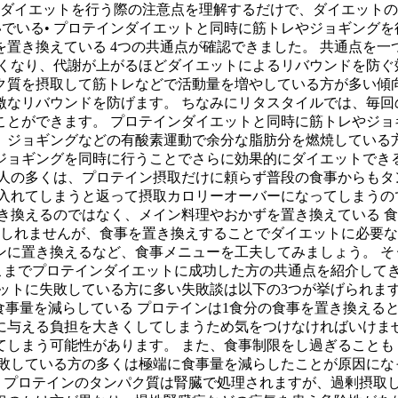
ンダイエットを行う際の注意点を理解するだけで、ダイエットの
でいる• プロテインダイエットと同時に筋トレやジョギングを行
置き換えている 4つの共通点が確認できました。 共通点を一
くなり、代謝が上がるほどダイエットによるリバウンドを防ぐ
ク質を摂取して筋トレなどで活動量を増やしている方が多い傾向
なリバウンドを防げます。 ちなみにリタスタイルでは、毎回
とができます。 プロテインダイエットと同時に筋トレやジョ
、ジョギングなどの有酸素運動で余分な脂肪分を燃焼している方
ジョギングを同時に行うことでさらに効果的にダイエットできる
る人の多くは、プロテイン摂取だけに頼らず普段の食事からもタ
り入れてしまうと返って摂取カロリーオーバーになってしまうの
き換えるのではなく、メイン料理やおかずを置き換えている 食
もしれませんが、食事を置き換えすることでダイエットに必要な
に置き換えるなど、食事メニューを工夫してみましょう。 そ
ここまでプロテインダイエットに成功した方の共通点を紹介して
ットに失敗している方に多い失敗談は以下の3つが挙げられます
に食事量を減らしている プロテインは1食分の食事を置き換え
に与える負担を大きくしてしまうため気をつけなければいけませ
てしまう可能性があります。 また、食事制限をし過ぎることも
敗している方の多くは極端に食事量を減らしたことが原因になっ
 プロテインのタンパク質は腎臓で処理されますが、過剰摂取