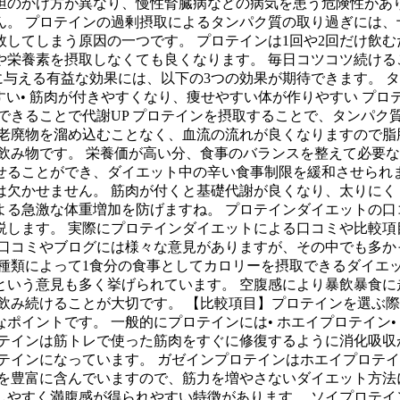
担のかけ方が異なり、慢性腎臓病などの病気を患う危険性があり
。 プロテインの過剰摂取によるタンパク質の取り過ぎには、十
してしまう原因の一つです。 プロテインは1回や2回だけ飲む
栄養素を摂取しなくても良くなります。 毎日コツコツ続ける
に与える有益な効果には、以下の3つの効果が期待できます。 
やすい• 筋肉が付きやすくなり、痩せやすい体が作りやすい プ
できることで代謝UP プロテインを摂取することで、タンパク
老廃物を溜め込むことなく、血流の流れが良くなりますので脂
飲み物です。 栄養価が高い分、食事のバランスを整えて必要な
ることができ、ダイエット中の辛い食事制限を緩和させられま
欠かせません。 筋肉が付くと基礎代謝が良くなり、太りにく
る急激な体重増加を防げますね。 プロテインダイエットの口
します。 実際にプロテインダイエットによる口コミや比較項
る口コミやブログには様々な意見がありますが、その中でも多か
種類によって1食分の食事としてカロリーを摂取できるダイエ
という意見も多く挙げられています。 空腹感により暴飲暴食に
飲み続けることが大切です。 【比較項目】プロテインを選ぶ際
イントです。 一般的にプロテインには• ホエイプロテイン• 
ロテインは筋トレで使った筋肉をすぐに修復するように消化吸収
テインになっています。 ガゼインプロテインはホエイプロテ
を豊富に含んでいますので、筋力を増やさないダイエット方法
しやすく満腹感が得られやすい特徴があります。 ソイプロテイ