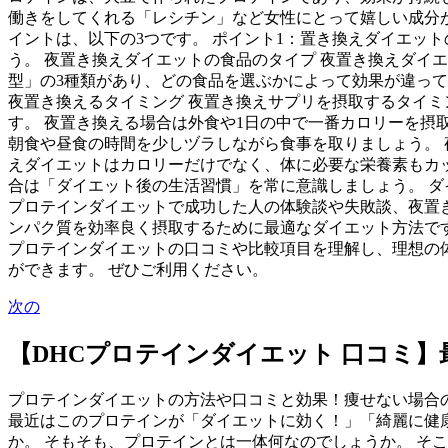
働きをしてくれる「レシチン」など女性にとって嬉しい成分が
イントは、以下の3つです。 ポイント1：置き換えダイエット
う。 夜置き換えダイエットの食品のタイプ 夜置き換えダイ
型」の3種類があり、どの食品を選ぶかによって効果が違っ
夜置き換えるタイミング 夜置き換えサプリを摂取するタイミ
す。 夜置き換える場合は外食や1日の中で一番カロリーを摂
朝食や昼食の時間を少しヅラしながら食事を取りましょう。 
えダイエットはカロリーだけでなく、体に必要な栄養素もカ
合は「ダイエット後の生活習慣」を常に意識しましょう。 ダ
プロテインダイエットで成功した人の体験談や失敗談、夜置
ンパク質を効率良く摂取するために最適なダイエット方法で
プロテインダイエットの口コミや比較項目を理解し、理想の
ができます。 ぜひご利用ください。
次の
【DHCプロテインダイエット 口コミ】
プロテインダイエットの方法や口コミと効果！痩せない場合の
最近はこのプロテインが「ダイエットに効く！」「綺麗に健康
か。 そもそも、プロテインとは一体何なのでしょうか。 そ