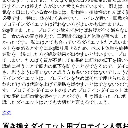
まいます。 このため、 たんぱく質の1日の摂取量の目安は体重
取することは控えた方がよいと考えられています。 例えば、体
気なく口にしている食べ物には、動物性・植物性のたんぱく
必要です。 特に、体がむくみやすい、トイレが近い・回数
プロテインダイエットは行わない方がよいかも知れません。 
9kg痩せました。 プロテイン飲んでおけばお腹が全く減ら
日一食のみの置き換えで、三週間で2kgほど体重が落ちまし
かったです。 私にはとても合っているダイエットだと思いま
ットを始めるとすぐに1kg取り戻せるため、ベスト体重を維持
運動を一緒にした方が絶対効果が出やすいと思います。 プロ
てしまい、たんぱく質が不足して結果的に筋力の低下を招い
識的に補うことで筋力の低下を防ぐことができるので、ダイ
も、思うように痩せないと思う方も多いのではないでしょうか
テインダイエットは、プロテインを飲めばそれで痩せられる
飲むだけでは代謝を上げて脂肪を燃やすことはできないので
す。 プロテインダイエットのまとめ プロテインダイエット
で効率的に筋肉量を増やすことができ、引き締まったプロポ
識したダイエットはとても大切だと言えるでしょう。
次の
置き換えダイエット用プロテイン人気