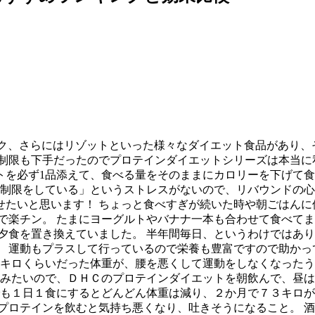
ーク、さらにはリゾットといった様々なダイエット食品があり、
制限も下手だったのでプロテインダイエットシリーズは本当に
トを必ず1品添えて、食べる量をそのままにカロリーを下げて食
事制限をしている」というストレスがないので、リバウンドの心
たいと思います！ ちょっと食べすぎが続いた時や朝ごはんに
で楽チン。 たまにヨーグルトやバナナ一本も合わせて食べてま
夕食を置き換えていました。 半年間毎日、というわけではあ
 運動もプラスして行っているので栄養も豊富ですので助かっ
０キロくらいだった体重が、腰を悪くして運動をしなくなった
飲みたいので、ＤＨＣのプロテインダイエットを朝飲んで、昼は
でも１日１食にするとどんどん体重は減り、２か月で７３キロが
プロテインを飲むと気持ち悪くなり、吐きそうになること。 