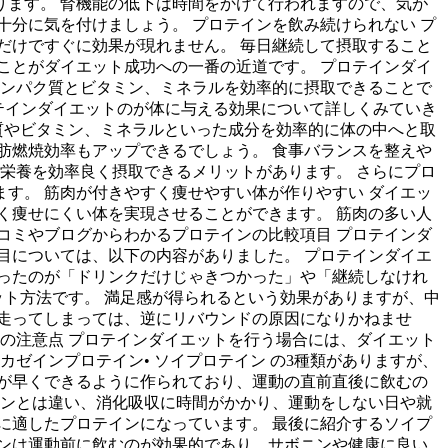
ます。 腎機能の低下は時間をかけて行われますので、気が
分に気を付けましょう。 プロテインを飲み続けられない プ
だけですぐに効果が現れません。 毎日継続して摂取すること
ことがダイエット成功への一番の近道です。 プロテインダイ
タンパク質とビタミン、ミネラルを効率的に摂取できることで
ロテインダイエットのが体に与える効果について詳しくみていき
質やビタミン、ミネラルといった成分を効率的に体の中へと取
肪燃焼効率もアップできるでしょう。 食事バランスを整えや
栄養を効率良く摂取できるメリットがあります。 さらにプロ
す。 筋肉が付きやすく痩せやすい体が作りやすい ダイエッ
く痩せにくい体を実現させることができます。 筋肉の多い人
コミやブログからわかるプロテインの比較項目 プロテインダ
目については、以下の内容がありました。 プロテインダイエ
ったのが「ドリンクだけじゃきつかった」や「継続しなけれ
ット方法です。 満足感が得られるという効果がありますが、中
走ってしまっては、逆にリバウンドの原因になりかねませ
の注意点 プロテインダイエットを行う場合には、ダイエット
カゼインプロテイン• ソイプロテイン の3種類がありますが、
が早くできるように作られており、運動の直前直後に飲むの
インとは違い、消化吸収に時間がかかり、運動をしない日や就
に適したプロテインになっています。 最後に紹介するソイプ
ンは運動前に飲むのが効果的であり、サボニンや健康に良い