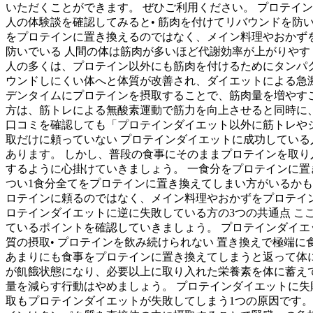
いただくことができます。 ぜひご利用ください。 プロテイ
人の体験談を確認してみると• 筋肉を付けてリバウンドを防い
をプロテインに置き換えるのではなく、メイン料理やおかずを
防いでいる 人間の体は筋肉が多いほど代謝効率が上がりやす
人の多くは、プロテイン以外にも筋肉を付けるためにタンパ
ウンドしにくい体へと体質が改善され、ダイエットによる急激
デンタイムにプロテインを摂取することで、筋肉量を増やすこ
方は、筋トレによる無酸素運動で筋力を向上させると同時に
口コミを確認しても「プロテインダイエット以外に筋トレや
取だけに頼っていない プロテインダイエットに成功してい
あります。 しかし、普段の食事にそのままプロテインを取
するように心掛けていきましょう。 一食分をプロテインに置
つい1食分全てをプロテインに置き換えてしまい方がいるか
ロテインに頼るのではなく、メイン料理やおかずをプロテイン
ロテインダイエットに逆に失敗している方の3つの共通点 
ているポイントを確認していきましょう。 プロテインダイエ
質の摂取• プロテインを飲み続けられない 置き換えで極端
あまりにも食事をプロテインに置き換えてしまうと返って体
が飢餓状態になり、必要以上に取り入れた栄養素を体に蓄え
量を減らす行動はやめましょう。 プロテインダイエットに失
取もプロテインダイエットが失敗してしまう1つの原因です。