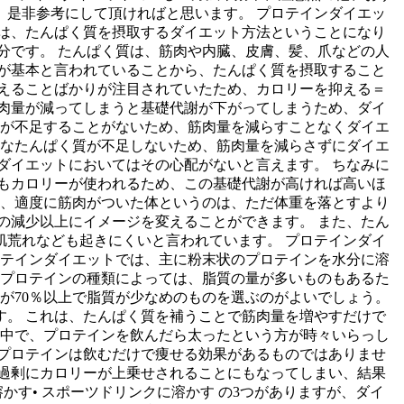
是非参考にして頂ければと思います。 プロテインダイエッ
トとは、たんぱく質を摂取するダイエット方法ということになり
分です。 たんぱく質は、筋肉や内臓、皮膚、髪、爪などの人
が基本と言われていることから、たんぱく質を摂取すること
えることばかりが注目されていたため、カロリーを抑える＝
肉量が減ってしまうと基礎代謝が下がってしまうため、ダイ
質が不足することがないため、筋肉量を減らすことなくダイエ
要なたんぱく質が不足しないため、筋肉量を減らさずにダイエ
ダイエットにおいてはその心配がないと言えます。 ちなみに
もカロリーが使われるため、この基礎代謝が高ければ高いほ
て、適度に筋肉がついた体というのは、ただ体重を落とすより
の減少以上にイメージを変えることができます。 また、たん
荒れなども起きにくいと言われています。 プロテインダイ
ロテインダイエットでは、主に粉末状のプロテインを水分に溶
 プロテインの種類によっては、脂質の量が多いものもあるた
が70％以上で脂質が少なめのものを選ぶのがよいでしょう。
。 これは、たんぱく質を補うことで筋肉量を増やすだけで
の中で、プロテインを飲んだら太ったという方が時々いらっし
プロテインは飲むだけで痩せる効果があるものではありませ
過剰にカロリーが上乗せされることにもなってしまい、結果
かす• スポーツドリンクに溶かす の3つがありますが、ダイ