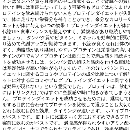
インはタンパク質を直接体の中に摂取することで腎臓への負
付いた時には重症になってしまう可能性もゼロではありません
ロテインを飲み続けられない人もプロテインダイエットが失敗
で、体に足りない栄養分を補うことができ、余分なカロリーや
エットが体に与える3つの効果！ プロテインダイエットが体
代謝UP• 食事バランスを整えやすく、満腹感があり継続し
ましょう。 タンパク質やビタミン、ミネラルを効率的に摂取
り込めて代謝アップが期待できます。 代謝が良くなれば体の
すく、満腹感があり継続しやすい プロテインは栄養価の高い
テインの中でもソイプロテインは飲むことで満足感を持続させ
トを成功させるには、タンパク質の摂取と筋肉を付ける運動は
は基礎代謝が高い傾向がありますので、その分リバウンドによ
イエットに関する口コミやプロテインの成分比較について解説
ットに対する口コミやブログ プロテインダイエットに関す
ば効果が現れない」という意見でした。 プロテインは、飲む
にはドリンクだけではすぐに空腹感や味に飽きがきてしまう
ん。 プロテインダイエットを成功させるためには、継続して
をする目的に合わせてプロテインを比較して選ぶことも大切なポ
どれも飲む目的と効果、タイミングが違います。 ホエイプ
がベストです。 筋トレに比重をおく方におすすめできるプロ
寝前に飲むのがベストです。 満腹感が得られやすいアミノ酸
ロテインは、大豆で作られたプロテインであり、効果が持続