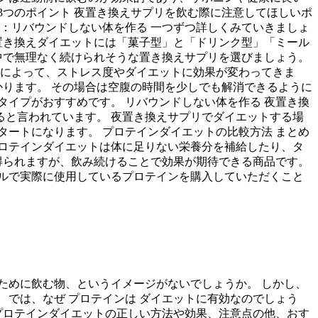
3つのポイント 夜置き換えサプリを飲む際に注意してほしいポ
ト3：リバウンドしない体を作る 一つずつ詳しくみていきましょ
置き換えダイエットには「菓子型」と「ドリンク型」「ミール
中で無理なく続けられそうな置き換えサプリを選びましょう。
グによって、ストレス度やダイエットに効果が変わってきま
かります。 その場合は空腹の時間を少しでも解消できるように
イプがおすすめです。 リバウンドしない体を作る 夜置き換
と言われています。 夜置き換えサプリでダイエットする場
ートになります。 プロテインダイエットの比較方法 まとめ
ロテインダイエットは体に足りない栄養分を補給したり、タ
得られますが、飲み続けることで効果が期待できる商品です。
ルで実際に使用しているプロテインを購入していただくこと
ために飲む物、というイメージがないでしょうか。 しかし、
では、なぜ プロテインは ダイエットに有効なのでしょう
プロテインダイエットの正しい方法や効果、注意点の他、おす