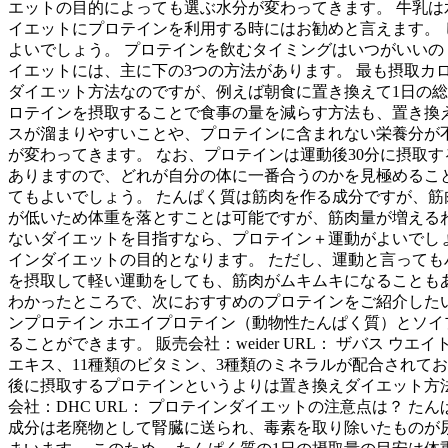
エットの目的によっても選ぶ水分が変わってきます。 牛乳
イエットにプロテインを利用する時にはお勧めと言えます。
よいでしょう。 プロテインを飲むタイミングはいつがいいの
イエットには、主に下の3つの方法があります。 最も摂取カ
ダイエット方法なのですが、例えば朝食に置き換えて1日の総摂
ロテインを摂取することで食事の量を減らす方法も、置き換
スが溜まりやすいことや、プロテインに含まれない栄養分が
が変わってきます。 なお、プロテインは運動後30分に摂取
ありますので、どれが自分の体に一番合うのかを見極めること
てもよいでしょう。 たんぱく質は筋肉を作る成分ですが、筋
が低いため体重を落とすことは可能ですが、筋肉量が増えるわ
ないダイエットを目指すなら、プロテイン＋運動がよいでし
インダイエットの目的となります。 ただし、運動と言っても
を摂取して軽い運動をしても、筋肉がムキムキになることもあ
わかったところで、次におすすめのプロテインをご紹介したい
ンプロテイン ホエイプロテイン（動物性たんぱく質）とソイ
ることができます。 販売会社：weider URL： ザバス
エキス、11種類のビタミン、3種類のミネラルが配合されてお
後に摂取するプロテインというよりは置き換えダイエット方法
会社：DHC URL： プロテインダイエットの注意点は？ 
成分は老廃物として腎臓に送られ、毒素を取り除いたものが