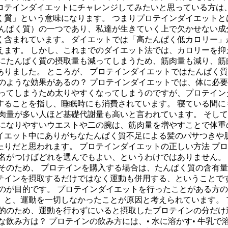
ロテインダイエットにチャレンジしてみたいと思っている方は、
たんぱく質」という意味になります。 つまりプロテインダイエッ
んぱく質）の一つであり、私達が生きていく上で欠かせない成
く含まれています。 ダイエットでは「高たんぱく低カロリー」
えます。 しかし、これまでのダイエット法では、カロリーを抑
的にたんぱく質の摂取量も減ってしまうため、筋肉量も減り、筋
りました。 ところが、 プロテインダイエットではたんぱく
のような効果があるの？ プロテインダイエットでは、体に必
ってしまうため太りやすくなってしまうのですが、プロテイン
することを指し、睡眠時にも消費されています。 寝ている間に
肉量が多い人ほど基礎代謝量も高いと言われています。 そし
になりやすいウエストや二の腕は、筋肉量を増やすことで体重
イエット中にありがちなたんぱく質不足による髪のパサつきや肌
りだと思われます。 プロテインダイエットの正しい方法 プ
名がつけばどれを選んでもよい、というわけではありません。
そのため、 プロテインを購入する場合は、たんぱく質の含有量
テインを摂取するだけではなく運動も併用する、ということです
のが目的です。 プロテインダイエットを行ったことがある方
」と、運動を一切しなかったことが原因と考えられています。 
目的のため、運動を行わずにいると摂取したプロテインの分だけ
飲み方は？ プロテインの飲み方には、• 水に溶かす• 牛乳で溶