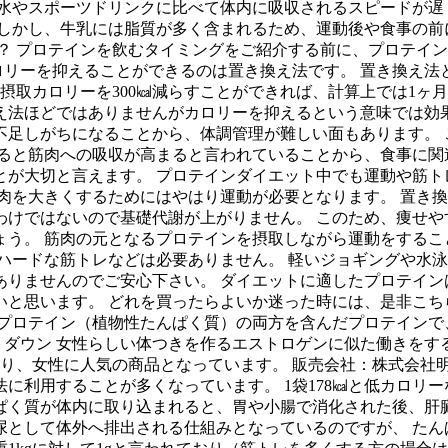
は水やスポーツドリンクに比べて体内に吸収されるスピードが遅
 しかし、牛乳には脂質が多く含まれるため、運動後や食事の前
？ プロテインを飲むタイミングをご紹介する前に、プロテイン
ロリーを抑えることができるのは置き換え法です。 置き換え法
取カロリーを300㎉減らすことができれば、計算上では1ヶ月で1
え法ほどではありませんがカロリーを抑えるという意味では効果
不足しがちになることから、体調管理が難しい面もあります。 
すると筋肉への吸収が高まると言われていることから、食事に
が大切と言えます。 プロテインダイエット中でも運動や筋ト
肉を大きくするためにはやはり運動が必要となります。 置き
けではないので基礎代謝が上がりません。 このため、痩せや
ょう。 筋肉の元となるプロテインを摂取しながら運動をするこ
ハードな筋トレなどは必要ありません。 軽いジョギングや水泳
りませんのでご安心下さい。 ダイエットに適したプロテイン
と思います。 どれを買ったらよいか迷った時には、是非こちら
プロテイン（植物性たんぱく質）の両方を含んだプロテインで、
 ウエイトダウン 女性らしい体つきを作るエストロゲンに似た働
り、女性に人気の商品となっています。 販売会社：株式会社明治
に利用することが多くなっています。 1袋178㎉と低カロリ
たんぱく質が体内に取り込まれると、胃や小腸で消化された後、
尿として体外へ排出される仕組みとなっているのですが、 たん