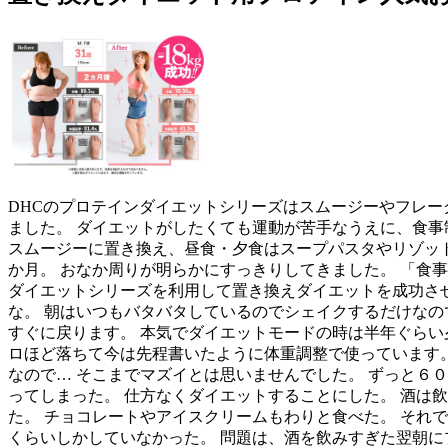
DHCのプロテインダイエットシリーズはスムージーやフレ
ました。 ダイエットがしたくても運動が苦手なうえに、食事
スムージーに置き換え、昼食・夕食はスープパスタやリゾッ
か月。 おなか周りが明らかにすっきりしてきました。 「食
ダイエットシリーズを利用して置き換えダイエットを成功させ
な。 朝はいつもバタバタしているのでシェイクするだけなの
すぐに戻ります。 本気でダイエットモードの時は半年ぐらい
ロほど落ちて今は先程書いたように体重調整で使っています。
なので… そこまでマズイとは思いませんでした。 ずっと６
ってしまった。 仕方なくダイエットすることにした。 酒は
た。 チョコレートやアイスクリームもわりと食べた。 それ
くらいしかしていなかった。 問題は、酒を飲みすぎた翌朝に