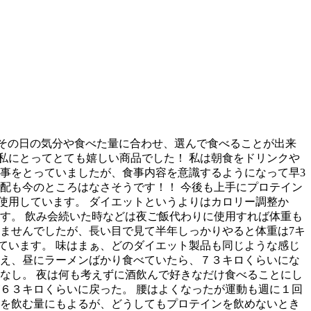
その日の気分や食べた量に合わせ、選んで食べることが出来
私にとってとても嬉しい商品でした！ 私は朝食をドリンクや
事をとっていましたが、食事内容を意識するようになって早3
配も今のところはなさそうです！！ 今後も上手にプロテイン
使用しています。 ダイエットというよりはカロリー調整か
す。 飲み会続いた時などは夜ご飯代わりに使用すれば体重も
りませんでしたが、長い目で見て半年しっかりやると体重は7キ
ています。 味はまぁ、どのダイエット製品も同じような感じ
うえ、昼にラーメンばかり食べていたら、７３キロくらいにな
なし。 夜は何も考えずに酒飲んで好きなだけ食べることにし
６３キロくらいに戻った。 腰はよくなったが運動も週に１回
酒を飲む量にもよるが、どうしてもプロテインを飲めないとき