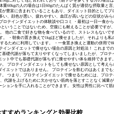
1kgに対して1gと言われており（筋トレを多くする方の場合は、
重60kgの人の場合は1日60gのたんぱく質が適切な摂取量
質が豊富に含まれていることもあり、ダイエット目的としてプ
が多い、顔色が悪い、疲れやすい、血圧が高いなどの症状がみら
プロテインダイエットの体験談や口コミ ・最初は一日一食か
ないということではないため、空腹にも耐えることが必要ですが
た。 他の二食で好きな物を食べているので、ストレスもないで
す。 ・朝食の置き換えで1kgほど痩せましたが、それよりも
するために利用しています。 ・一食置き換えと運動の併用で8
テインダイエットで痩せない場合の原因と対処法！ これまで
て基礎代謝が落ちて太りやすくなってしまいましたが、プロテ
エット中でも基礎代謝が落ちずに痩せやすい体を維持できます。
。 プロテインダイエットをしても痩せない原因として考えら
ダイエットではありません。 プロテインを飲むのはあくまでも
す。 つまり、プロテインダイエットで痩せるためには、プロテ
は、代謝を上げるために欠かせない筋肉を落とすことなく減量が
ーションを手に入れることができます。 女性は男性に比べて筋
おすすめランキングと効果比較