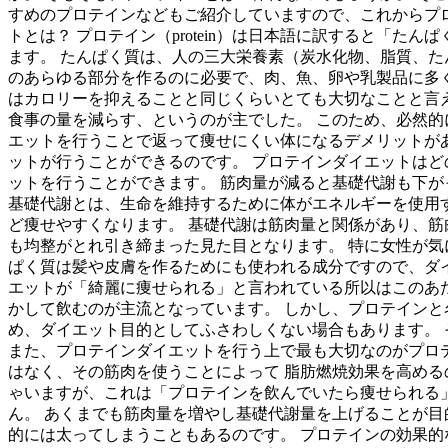
すめのプロテインなどもご紹介していますので、これからプ
トとは？ プロテイン（protein）は日本語に訳すると「
ます。 たんぱく質は、人の三大栄養素（炭水化物、脂質、た
のあらゆる部分を作るのに必要で、肉、魚、卵や乳製品に多
はカロリーを抑えることと同じくらいとても大切なことと言
食事の量を減らす、というのが主でした。 このため、必然
エットを行うことで返って痩せにくい体になるデメリットがあ
ットが行うことができるのです。 プロテインダイエットはど
ットを行うことができます。 筋肉量が減ると基礎代謝も下が
基礎代謝とは、生命を維持するために体がエネルギーを使用
ど痩せやすくなります。 基礎代謝は筋肉量と関係があり、筋
も均整がとれ引き締まった見た目となります。 特に女性が気
ぱく質は髪や皮膚を作るためにも使われる成分ですので、ダ
エットが「綺麗に痩せられる」と言われている所以はこのあた
かして飲むのが主流となっています。 しかし、プロテインと
め、ダイエット目的としてふさわしくない場合もあります。 
また、プロテインダイエットを行う上で最も大切なのがプロ
はなく、その筋肉を使うことによって 脂肪燃焼効果を高める
ゃいますが、これは「プロテインを飲んでいたら痩せられる
ん。 あくまでも筋肉量を増やし基礎代謝量を上げることが
的には太ってしまうこともあるのです。 プロテインの効果的な