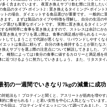
多く含まれています。 夜置き換えサプリ飲む際に注意したい
の食品のタイプ• ポイント2：置き換えるタイミング• ポイン
エットの場合、ダイエットする食品選びが重要です。 一般的に
てきます。 まずは製品のタイプや特徴を理解し、自分の生活の
ング選びも重要なポイントです。 実際に置き換えるタイミン
取する時間帯に食事を置き換えますので、ストレスは余計にか
夜置き換えサプリを選ぶ際は、食事の満足感が得られるミールタ
ットしてしまうことで代謝が悪くなり、リバウンドしやすくなる
イエットは食品に頼らず、自分の体を維持することが新たなスタ
き換えサプリを選ぶ際の注意点について解説してきました。 プ
す。 種類によっては1食分の食事に値するカロリーと満足感を
体に近づけるように努力していきましょう。 また、リタスタイ
最初の一週間でいきなり7kgの減量に成功
対処法も！ プロテインと聞くと、アスリートが筋肉を増やす
的に痩せられる！」と若い女性を中心に人気となっています。 
こで今回は、プロテインダイエットについて調べてみました。 