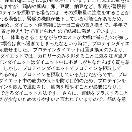
体重1kgにつき1. 5gが推奨されています）これ以上の量を摂
と言えますが、鶏肉や豚肉、卵、豆腐、納豆など、私達が普段何
ロテインを摂取する場合には、その摂取量に注意をすることが
れる場合は、腎臓の機能が低下している可能性があるため、
ら始め、ダイエット停滞期には一日二食の置き換えで、半年で
、置き換えだけで痩せられたので結果に満足しています。 ・一
すし、体重もさることながらウエストが大幅に減ったのが嬉し
私の場合は食べ過ぎてしまったなという時に、プロテインダイエ
kg痩せました。 プロテインダイエットは置き換えのみより、
のダイエットでは、カロリーのみを抑えることに気を注ぎ過ぎ
インダイエットはダイエット中に不足しがちなたんぱく質を意
 しかし、プロテインダイエットでプロテインを摂取して
れるのは、プロテインを摂取しているだけだからです。 プロ
ダイエット中の筋力の低下を防ぐ目的のため、プロテインを
インを飲んで運動をし、筋肉を増やすことが必要になりま
できるダイエット方法です。 さらに、運動をプラスすること
肉が少ないため太りやすいと言われていますので、筋肉を意