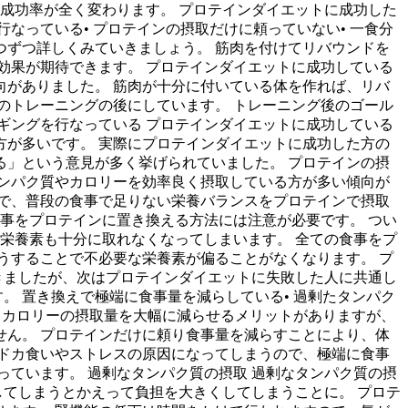
成功率が全く変わります。 プロテインダイエットに成功した
なっている• プロテインの摂取だけに頼っていない• 一食分
つずつ詳しくみていきましょう。 筋肉を付けてリバウンドを
効果が期待できます。 プロテインダイエットに成功している
がありました。 筋肉が十分に付いている体を作れば、リバ
のトレーニングの後にしています。 トレーニング後のゴール
ギングを行なっている プロテインダイエットに成功している
が多いです。 実際にプロテインダイエットに成功した方の
」という意見が多く挙げられていました。 プロテインの摂
ンパク質やカロリーを効率良く摂取している方が多い傾向が
で、普段の食事で足りない栄養バランスをプロテインで摂取
事をプロテインに置き換える方法には注意が必要です。 つい
栄養素も十分に取れなくなってしまいます。 全ての食事をプ
うすることで不必要な栄養素が偏ることがなくなります。 プ
きましたが、次はプロテインダイエットに失敗した人に共通し
。 置き換えで極端に食事量を減らしている• 過剰たタンパク
るとカロリーの摂取量を大幅に減らせるメリットがありますが、
ん。 プロテインだけに頼り食事量を減らすことにより、体
ドカ食いやストレスの原因になってしまうので、極端に食事
ています。 過剰なタンパク質の摂取 過剰なタンパク質の摂
してしまうとかえって負担を大きくしてしまうことに。 プロテ