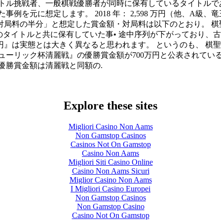
イトル挑戦者、一般棋戦優勝者が同時に保有しているタイトルで
例を元に想定します。 2018 年： 2,598 万円（他、A級
局料の半分」と想定した賞金額・対局料は以下のとおり。 棋聖
のタイトルと共に保有していた事• 途中序列が下がっており、
万円』は実態とは大きく異なると思われます。 というのも、 
ューリック杯清麗戦』の優勝賞金額が700万円と公表されてい
優勝賞金額は清麗戦と同額の.
Explore these sites
Migliori Casino Non Aams
Non Gamstop Casinos
Casinos Not On Gamstop
Casino Non Aams
Migliori Siti Casino Online
Casino Non Aams Sicuri
Miglior Casino Non Aams
I Migliori Casino Europei
Non Gamstop Casinos
Non Gamstop Casino
Casino Not On Gamstop