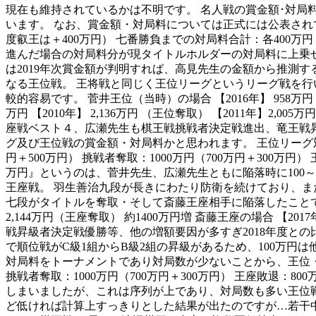
現在も維持されているかは不明です。 名人戦の賞金額･対局
います。 なお、賞金額・対局料については正式には公表されて
度叡王は＋400万円） 七番勝負までの対局料合計：各400万
進んだ場合の対局料分が現タイトルホルダーの対局料に上乗せさ
は2019年次賞金額が判明すれば、高見先生の金額から推測
なる王位戦。 王将戦と同じく王位リーグというリーグ戦を
較的容易です。 菅井王位（当時）の場合 【2016年】 958万円 【2
万円 【2010年】 2,136万円 （王位奪取） 【2011年】
座戦ベスト４、広瀬先生も棋王戦挑戦者決定戦進出、竜王戦昇
グ及び王位戦の賞金額・対局料かと思われます。 王位リーグ対
円＋500万円） 挑戦者奪取：1000万円（700万円＋300万円）
万円』というのは、菅井先生、広瀬先生ともに陥落時に100～
王座戦。 羽生善治九段が長きにわたり防衛を続けており、ま
七段がタイトルを奪取・そして斎藤王座相手に陥落したことでおお
2,144万円（王座奪取） 約1400万円増 斎藤王座の場合 【201
戦昇級者決定戦優勝等、他の増額要因が多すぎ2018年度との比
で順位戦がC級1組からB級2組の昇級があるため、100万円
対局料をトーナメントであり対局数が少ないことから、王位・王
挑戦者奪取：1000万円（700万円＋300万円） 王座敗退：80
しまいましたが、これは序列が上であり、対局数も多い王位戦
ど低ければ計算上すっきりとした結果が出たのですが…若干中