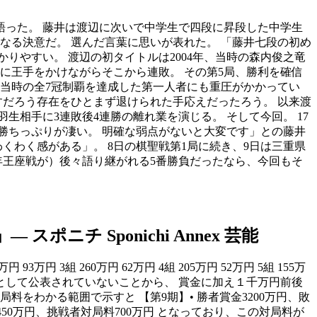
を語った。 藤井は渡辺に次いで中学生で四段に昇段した中学生
になる決意だ。 選んだ言葉に思いが表れた。 「藤井七段の初め
りやすい。 渡辺の初タイトルは2004年、当時の森内俊之竜
先に王手をかけながらそこから連敗。 その第5局、勝利を確信
、当時の全7冠制覇を達成した第一人者にも重圧がかかってい
すだろう存在をひとまず退けられた手応えだったろう。 以来渡
生相手に3連敗後4連勝の離れ業を演じる。 そして今回。 17
勝ちっぷりが凄い。 明確な弱点がないと大変です」との藤井
くわく感がある」。 8日の棋聖戦第1局に続き、9日は三重県
3年王座戦が）後々語り継がれる5番勝負だったなら、今回もそ
 Sponichi Annex 芸能
3万円 3組 260万円 62万円 4組 205万円 52万円 5組 155万
局料として公表されていないことから、 賞金に加え１千万円前後
をわかる範囲で示すと 【第9期】• 勝者賞金3200万円、敗
料1450万円、挑戦者対局料700万円 となっており、この対局料が