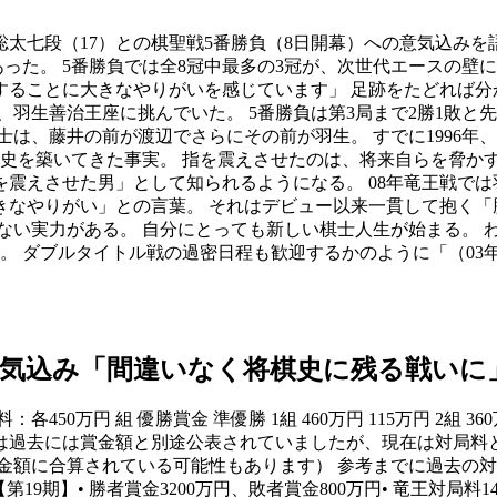
聡太七段（17）との棋聖戦5番勝負（8日開幕）への意気込み
った。 5番勝負では全8冠中最多の3冠が、次世代エースの壁
ることに大きなやりがいを感じています」 足跡をたどれば分か
、羽生善治王座に挑んでいた。 5番勝負は第3局まで2勝1敗と
士は、藤井の前が渡辺でさらにその前が羽生。 すでに1996年
歴史を築いてきた事実。 指を震えさせたのは、将来自らを脅か
震えさせた男」として知られるようになる。 08年竜王戦では羽
なやりがい」との言葉。 それはデビュー以来一貫して抱く「
い実力がある。 自分にとっても新しい棋士人生が始まる。 わ
る。 ダブルタイトル戦の過密日程も歓迎するかのように「（0
「間違いなく将棋史に残る戦いに」― スポニチ
0万円 組 優勝賞金 準優勝 1組 460万円 115万円 2組 360万円 9
負の対局料は過去には賞金額と別途公表されていましたが、現在は対
額に合算されている可能性もあります） 参考までに過去の対局料
 【第19期】• 勝者賞金3200万円、敗者賞金800万円• 竜王対局