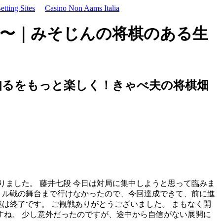
tting Sites
Casino Non Aams Italia
め〜｜みそじんの将棋のある生
知るをもっと楽しく！きゃべ夫の将棋畑
ました。 藤井七段 今日は対局に集中しようと思って臨みま
トル戦の舞台まで行けなかったので、今回達成できて、前に進
は終了です。 ご観戦ありがとうございました。 まもなく開
すね。 少し意外だったのですが、途中から自信がない展開に