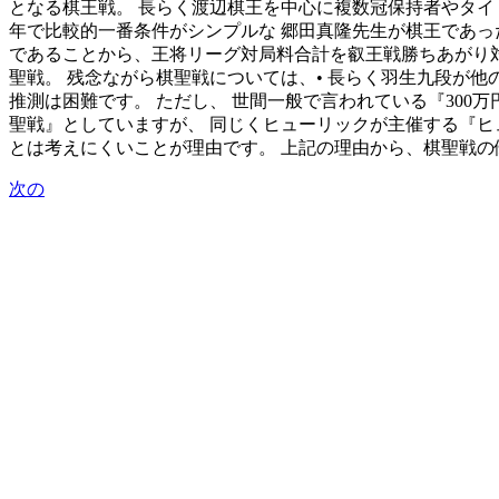
となる棋王戦。 長らく渡辺棋王を中心に複数冠保持者やタ
年で比較的一番条件がシンプルな 郷田真隆先生が棋王であった事
であることから、王将リーグ対局料合計を叡王戦勝ちあがり対
聖戦。 残念ながら棋聖戦については、• 長らく羽生九段が他
推測は困難です。 ただし、 世間一般で言われている『300
聖戦』としていますが、 同じくヒューリックが主催する『ヒ
とは考えにくいことが理由です。 上記の理由から、棋聖戦の
次の