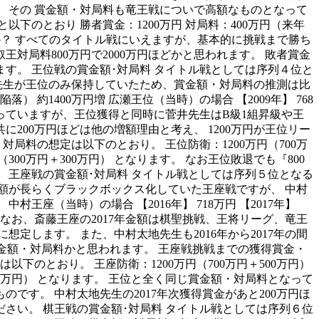
。 その 賞金額・対局料も竜王戦についで高額なものとなって
のとおり 勝者賞金：1200万円 対局料：400万円（来年
ょうか？ すべてのタイトル戦にいえますが、基本的に挑戦まで勝ち
対局料800万円で2000万円ほどかと思われます。 敗者賞金
す。 王位戦の賞金額･対局料 タイトル戦としては序列４位と
先生が王位のみ保持していたため、賞金額・対局料の推測は比
位陥落） 約1400万円増 広瀬王位（当時）の場合 【2009年】 768
い増額となっていますが、王位獲得と同時に菅井先生はB級1組昇級や王
00万円ほどは他の増額理由と考え、 1200万円が王位リー
局料の想定は以下のとおり。 王位防衛：1200万円（700万
円（300万円＋300万円） となります。 なお王位敗退でも『800
。 王座戦の賞金額･対局料 タイトル戦としては序列５位となる
額が長らくブラックボックス化していた王座戦ですが、 中村
（当時）の場合 【2016年】 718万円 【2017年】
700万円増 なお、斎藤王座の2017年金額は棋聖挑戦、王将リーグ、竜王
定します。 また、中村太地先生も2016年から2017年の間
の賞金額・対局料かと思われます。 王座戦挑戦までの獲得賞金・
のとおり。 王座防衛：1200万円（700万円＋500万円）
円＋300万円） となります。 王位と全く同じ賞金額・対局料となって
す。 中村太地先生の2017年次獲得賞金があと200万円ほ
さい。 棋王戦の賞金額･対局料 タイトル戦としては序列６位