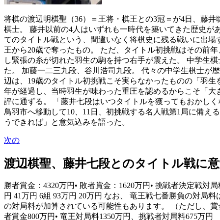
将棋の渡辺明棋聖（36）＝王将・棋王との3冠＝が4日、藤井
棋士。 藤井以前の4人はいずれも一時代を築いてきた歴史があ
てのタイトル戦という、間違いなく将棋史に残る戦いに出場す
王から20歳で奪ったもの。 ただ、タイトル初挑戦はその前年
し緊張の糸が切れた羽生の駒を持つ右手が震えた。 中学生棋
た。 加藤一二三九段、谷川浩司九段。 代々の中学生棋士が
辺は、19歳のタイトル初挑戦こそ実らなかったものの「羽生を
年が経過し、当時羽生が味わった重圧を認めるからこそ「大き
評に通ずる。 「藤井七段はいつタイトルを獲ってもおかしくな
鳥羽市へ移動して10、11日、初挑戦する名人戦第1局に備え
うできれば」と意気込みを語った。
次の
渡辺棋聖、藤井七段とのタイトル戦に意気込み
勝者賞金：4320万円• 敗者賞金：1620万円• 挑戦者決定戦対局料：各45
円 41万円 6組 93万円 20万円 なお、 竜王戦七番勝
の対局料が加算されている可能性もあります。 （ただし、賞金
者賞金800万円• 竜王対局料1350万円、挑戦者対局料675万円