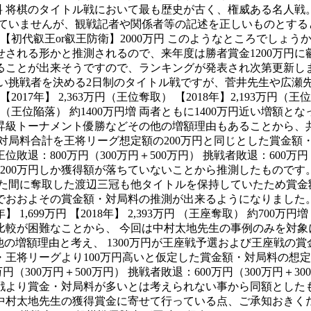
料 将棋のタイトル戦において最も歴史が古く、権威ある名人戦
いませんが、観戦記者や関係者等の記述を正しいものとすると以下
円 【初代叡王or叡王防衛】2000万円 このようなところでし
れる形かと推測されるので、来年度は勝者賞金1200万円に叡王
することが出来そうですので、ランキングが発表され次第更新しま
行い挑戦者を決める2日制のタイトル戦ですが、菅井先生や広瀬
017年】 2,363万円（王位奪取） 【2018年】2,193万円（王
2,005万円（王位陥落） 約1400万円増 両者ともに1400万円近
級トーナメント優勝などその他の増額理由もあることから、共に2
局料合計を王将リーグ想定額の200万円と同じとした賞金額・対
 王位敗退：800万円（300万円＋500万円） 挑戦者敗退：600万
200万円しか獲得額が落ちていないことから推測したものです
た間に奪取した渡辺三冠も他タイトルを保持していたため賞金
よその賞金額・対局料の推測が出来るようになりました。 中村王座
7年】 1,699万円 【2018年】 2,393万円 （王座奪取） 約
較が困難なことから、 今回は中村太地先生の事例のみを対象に想
は他の増額理由と考え、 1300万円が王座戦予選および王座戦
将リーグより100万円高いと仮定した賞金額・対局料の想定は以下
0万円（300万円＋500万円） 挑戦者敗退：600万円（300万
より賞金・対局料が多いとは考えられない事から同額としたもので
村太地先生の獲得賞金に寄せて行っている点、ご承知おきくだ