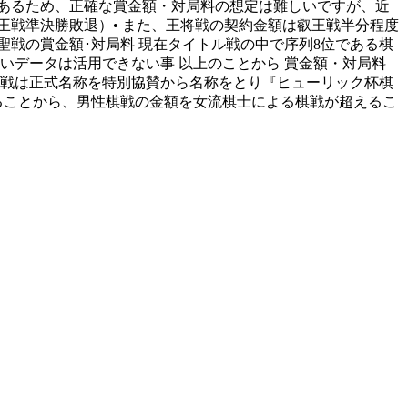
あるため、正確な賞金額・対局料の想定は難しいですが、近
、竜王戦準決勝敗退）• また、王将戦の契約金額は叡王戦半分程度
戦の賞金額･対局料 現在タイトル戦の中で序列8位である棋
古いデータは活用できない事 以上のことから 賞金額・対局料
棋聖戦は正式名称を特別協賛から名称をとり『ヒューリック杯棋
ることから、男性棋戦の金額を女流棋士による棋戦が超えるこ