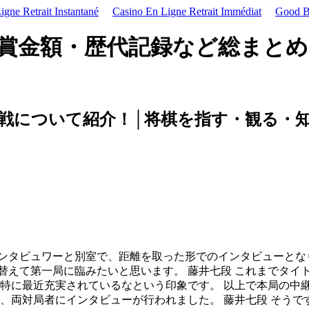
gne Retrait Instantané
Casino En Ligne Retrait Immédiat
Good Be
・賞金額・歴代記録など総まと
戦について紹介！│将棋を指す・観る・
ンタビュワーと別室で、距離を取った形でのインタビューとなり
替えて第一局に臨みたいと思います。 藤井七段 これまでタイ
、特に最近充実されているなという印象です。 以上で本局の中継
後、両対局者にインタビューが行われました。 藤井七段 そうで