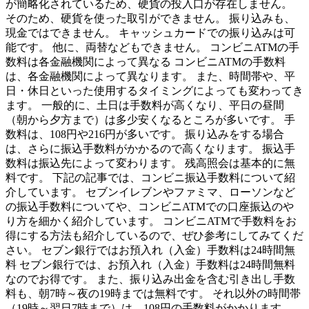
が簡略化されているため、硬貨の投入口が存在しません。
そのため、硬貨を使った取引ができません。 振り込みも、
現金ではできません。 キャッシュカードでの振り込みは可
能です。 他に、両替などもできません。 コンビニATMの手
数料は各金融機関によって異なる コンビニATMの手数料
は、各金融機関によって異なります。 また、時間帯や、平
日・休日といった使用するタイミングによっても変わってき
ます。 一般的に、土日は手数料が高くなり、平日の昼間
（朝から夕方まで）は多少安くなるところが多いです。 手
数料は、108円や216円が多いです。 振り込みをする場合
は、さらに振込手数料がかかるので高くなります。 振込手
数料は振込先によって変わります。 残高照会は基本的に無
料です。 下記の記事では、コンビニ振込手数料について紹
介しています。 セブンイレブンやファミマ、ローソンなど
の振込手数料についてや、コンビニATMでの口座振込のや
り方を細かく紹介しています。 コンビニATMで手数料をお
得にする方法も紹介しているので、ぜひ参考にしてみてくだ
さい。 セブン銀行ではお預入れ（入金）手数料は24時間無
料 セブン銀行では、お預入れ（入金）手数料は24時間無料
なのでお得です。 また、振り込み出金を含む引き出し手数
料も、朝7時～夜の19時までは無料です。 それ以外の時間帯
（19時～翌日7時まで）は、108円の手数料がかかります。