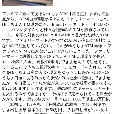
ファミマに置いてあるゆうちょATM【注意点】 まずは注意
点から。 ATMには種類が様々ある ファミリーマートには、
ゆうちょＡＴＭ以外にも、 E-net（イーネット）、ゼロバン
ク、 バンクタイムなど様々な種類のＡＴＭが設置されてい
ます。 今回の対象のATM は JP BANKと書かれた緑のATM
です。 ファミリーマートのすべてのATM が入出金無料では
ないので注意してください。 これがゆうちょATM 画像： フ
ァミマのATMで出来ないこと できないこと また、ファミリ
ーマートに設置してあるゆうちょＡＴＭは 現金での振込
や、 小銭の入金、 通帳の利用はできませんので注意です。
できること ゆうちょ銀行のキャッシュカードを入れて、• 現
金をゆうちょ口座に入金• 現金をゆうちょ口座から出金• ゆ
うちょ口座にある残高から振込• 残高照会（記帳はできませ
んが、今口座にいくらお金が入っているか残高が書いてある
紙は出せます） ができます。 他の銀行のキャッシュカード
も入れる事ができますが、その銀行で定められている料金が
かかります。 計200枚まで） 引き出し 1,000円以上20万円以
下（紙幣は、1万円札、千円札のみの取扱いで各20枚まで）
引き出し上限 基本的に1日50万円まで お申し出がない限り、