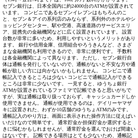
セブン銀行は、日本全国内に約24000台のATMが設置されて
います。 コンビニであるセブンイレブンはもちろんのこ
と、セブン＆アイの系列店のみならず、系列外のホテルやシ
ョッピングセンター、駅や空港、高速道路のサービスエリ
ア、提携先の金融機関などに広く設置されています。 設置
台数が非常に多いため、利用しやすいというメリットがあり
ます。 銀行や信用金庫、信用組合やろうきんなど、さまざ
まな金融機関も利用できるので、非常に便利です。 手数料
は各金融機関によって異なります。 ただし、セブン銀行自
体は通帳を発行していないので、通帳がないと不安な方や通
帳が欲しい方には向かないかもしれません。 コンビニで通
帳記入できるところは少ない コンビニで通帳記入ができる
ところは非常に少ないです。 一見すると、ゆうちょ銀行
ATMが設置されているファミマで記帳できると思いがちで
すが、実は通帳は取り扱っておらず、キャッシュカードしか
使用できません。 通帳が使用できるのは、デイリーヤマザ
キに設置された、わずか10店舗のゆうちょATMのみです。
通帳記入のやり方は、画面に表示された操作方法に従えばい
いだけなので簡単です。 通常貯金か担保貯金か選択すると
きに悩むかもしれませんが、通常貯金を選んでおけば間違い
はないです。 記帳できる場所はとても少ないため、通帳記