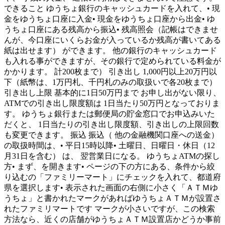
できること ゆうちょ銀行のキャッシュカードを入れて、• 現
金をゆうちょ口座に入金• 現金をゆうちょ口座から出金• ゆ
うちょ口座にある残高から振込• 残高照会（記帳はできませ
んが、今口座にいくらお金が入っているか残高が書いてある
紙は出せます） ができます。 他の銀行のキャッシュカード
も入れる事ができますが、その銀行で定められている料金が
かかります。 計200枚まで） 引き出し 1,000円以上20万円以
下（紙幣は、1万円札、千円札のみの取扱いで各20枚まで）
引き出し上限 基本的に1日50万円まで お申し出がない限り、
ATMでの引き出し限度額は 1日当たり50万円となっておりま
す。 ゆうちょ銀行または郵便局の貯金窓口でお申込みいた
だくと、 1日当たりの引き出し限度額、引き出しの上限回数
も変更できます。 振込 振込（ 他の金融機関口座への送金）
の取扱時間は、• 平日15時以降• 土曜日、日曜日・休日（12
月31日を含む） は、 翌営業日になる。 ゆうちょATMの探し
方• まず、を開きます• ページの下の方にある、条件から絞
り込むの「ファミリーマート」にチェックを入れて、都道府
県を選択します• 表示された画面の右側に小さく「ＡＴＭゆ
うちょ」と書かれたマークがあればゆうちょＡＴＭが設置さ
れたファミリマートです マークが小さいですが、この検索
方法なら、近くの店舗がゆうちょＡＴＭ設置店かどうか事前