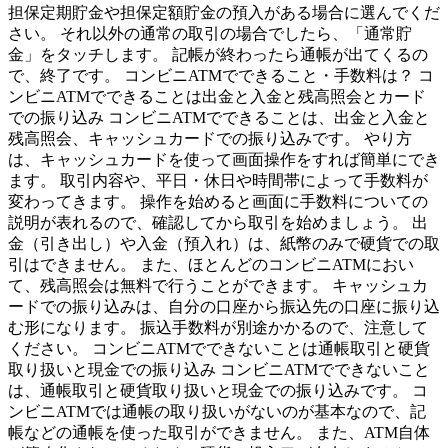
担保定期貯金や担保定額貯金の預入がある場合に選んでくだ
さい。 それ以外の通常の取引の場合でしたら、「通常貯
金」をタッチします。 記帳が終わったら通帳が出てくるの
で、終了です。 コンビニATMでできること・手数料は？ コ
ンビニATMでできることは出金と入金と残高照会とカード
での振り込み コンビニATMでできることは、出金と入金と
残高照会、キャッシュカードでの振り込みです。 やり方
は、キャッシュカードを使って画面操作をすれば簡単にでき
ます。 取引内容や、平日・休日や時間帯によって手数料が
変わってきます。 操作を始めると画面に手数料についての
説明が表れるので、確認してから取引を始めましょう。 出
金（引き出し）や入金（預入れ）は、紙幣のみで硬貨での取
引はできません。 また、ほとんどのコンビニATMにおい
て、残高照会は無料で行うことができます。 キャッシュカ
ードでの振り込みは、自分の口座から振込先の口座に振り込
む形になります。 振込手数料が別途かかるので、注意して
ください。 コンビニATMでできないことは通帳取引と硬貨
取り扱いと現金での振り込み コンビニATMでできないこと
は、通帳取引と硬貨取り扱いと現金での振り込みです。 コ
ンビニATMでは通帳の取り扱いがないのが基本なので、記
帳などの通帳を使った取引ができません。 また、ATM自体