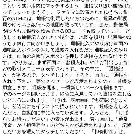
ニという狭い店内にマッチするよう、通帳取り扱い機能は削
ってしまったようです。 ファミマに設置されたゆうちょ銀
行のATMには、通帳で利用したい方のために、近隣の郵便
局やゆうちょ銀行への地図が載っています。 また、郵便局
やゆうちょ銀行を検索できるQRコードも載っています。 ど
うしても通帳記入がしたい場合は、地図を頼りに郵便局やゆ
うちょ銀行に向かいましょう。 通帳記入のやり方は画面の
通帳記入ボタンを押して通帳を入れるだけ 通帳記入のやり
方は、画面の通帳記入ボタンを押して通帳を入れるだけで
す。 やり方は、まず画面に「お預入れ」や「お引出し」な
どの取引メニューが表示されます。 その中に、「通帳記
入」があるので、タッチします。 すると、画面に「通帳を
入れて下さい」等のメッセージが表示されますので、通帳を
用意します。 通帳を開き、一番新しいページを開きます。
そのページを開いたまま、緑色に点滅している通帳を差し込
むところにいれます。 向きは、表示画面でも確認できます
し、差込口にもイラストで描かれています。 通帳を差し込
んだら、自動的に中に入っていきます。 入ったら、「しば
らくお待ちください」の表示が出ます。 表示画面に「通常
貯金」か「担保貯金」のどちらかが表示されますので、記帳
したい方を選んでタッチしてください。 「担保貯金」は、