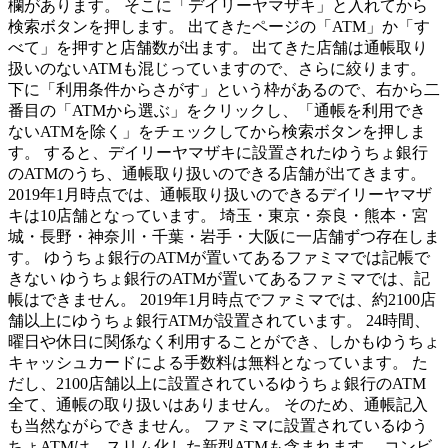
欄があります。 そこに「デイリーヤマザキ」と入れてから
検索ボタンを押します。 出てきたページの「ATM」か「す
べて」を押すと店舗数が出ます。 出てきた店舗は通帳取り
扱いのないATMも混じっていますので、さらに絞ります。
下に「利用条件からさがす」という枠があるので、右から二
番目の「ATMから選ぶ」をクリックし、「通帳を利用でき
ないATMを除く」をチェックしてから検索ボタンを押しま
す。 すると、デイリーヤマザキに設置されたゆうちょ銀行
のATMのうち、通帳取り扱いのできる店舗が出てきます。
2019年1月時点では、通帳取り扱いのできるデイリーヤマザ
キは10店舗となっています。 埼玉・東京・奈良・熊本・宮
城・長野・神奈川・千葉・岩手・大阪に一店舗ずつ存在しま
す。 ゆうちょ銀行のATMが置いてあるファミマでは記帳で
きない ゆうちょ銀行のATMが置いてあるファミマでは、記
帳はできません。 2019年1月時点でファミマでは、約2100店
舗以上にゆうちょ銀行ATMが設置されています。 24時間、
曜日や休日に関係なく利用することができ、しかもゆうちょ
キャッシュカードによる手数料は無料となっています。 た
だし、2100店舗以上に設置されているゆうちょ銀行のATM
全て、通帳の取り扱いはありません。 そのため、通帳記入
も当然ながらできません。 ファミマに設置されているゆう
ちょATMは、スリム化した新型ATMも含まれます。 コンビ