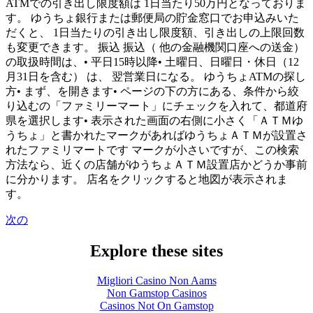
ATMでの引き出し限度額は 1日当たり50万円となっておりま
す。 ゆうちょ銀行または郵便局の貯金窓口でお申込みいた
だくと、 1日当たりの引き出し限度額、引き出しの上限回数
も変更できます。 振込 振込（ 他の金融機関口座への送金）
の取扱時間は、• 平日15時以降• 土曜日、日曜日・休日（12
月31日を含む） は、 翌営業日になる。 ゆうちょATMの探し
方• まず、を開きます• ページの下の方にある、条件から絞
り込むの「ファミリーマート」にチェックを入れて、都道府
県を選択します• 表示された画面の右側に小さく「ＡＴＭゆ
うちょ」と書かれたマークがあればゆうちょＡＴＭが設置さ
れたファミリマートです マークが小さいですが、この検索
方法なら、近くの店舗がゆうちょＡＴＭ設置店かどうか事前
に分かります。 店名をクリックすると地図が表示されま
す。
次の
Explore these sites
Migliori Casino Non Aams
Non Gamstop Casinos
Casinos Not On Gamstop