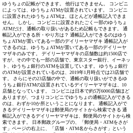
ゆうちょの記帳ができます。 他行はできません。 コンビニ
によっては、ゆうちょATMが設置されています。 コンビニ
に設置されたゆうちょATMは、ほとんどが通帳記入できま
せん。 しかし、コンビニに設置されたごく一部のゆうちょ
ATMだけ、通帳の取り扱いがあるため記帳もできます。 通
帳記入ができる所・やり方は？ 通帳記入ができるのはゆう
ちょATMが置いてある一部のデイリーヤマザキ 通帳記入が
できるのは、ゆうちょATMが置いてある一部のデイリーヤ
マザキのみです。 デイリーヤマザキの店舗数は約1500店で
すが、その中でも一部の店舗で、東京スター銀行、イーネッ
ト、ゆうちょ銀行のATMを設置しています。 ゆうちょ銀行
のATMが設置されているのは、2019年1月時点では23店舗で
す。 さらにその23店舗の中で、通帳の取り扱いができるゆ
うちょ銀行ATMの設置されているデイリーヤマザキは、10
店舗となっています。 コンビニは日本で約5万6000店舗ほど
ありますが、つまりコンビニでゆうちょの通帳記入ができる
のは、わずか10か所ということになります。 通帳記入がで
きるデイリーヤマザキは郵便局のサイトから検索できる 通
帳記入ができるデイリーヤマザキは、郵便局のサイトから検
索できます。 日本郵政グループの、「郵便局・ATMをさが
す」ページの右上に、「店舗・ATM名からさがす」という