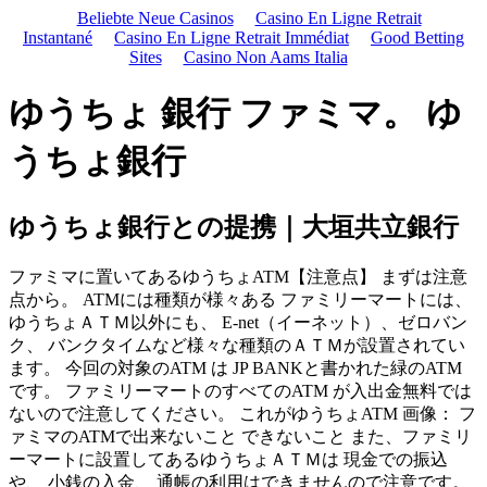
Beliebte Neue Casinos
Casino En Ligne Retrait
Instantané
Casino En Ligne Retrait Immédiat
Good Betting
Sites
Casino Non Aams Italia
ゆうちょ 銀行 ファミマ。 ゆ
うちょ銀行
ゆうちょ銀行との提携｜大垣共立銀行
ファミマに置いてあるゆうちょATM【注意点】 まずは注意
点から。 ATMには種類が様々ある ファミリーマートには、
ゆうちょＡＴＭ以外にも、 E-net（イーネット）、ゼロバン
ク、 バンクタイムなど様々な種類のＡＴＭが設置されてい
ます。 今回の対象のATM は JP BANKと書かれた緑のATM
です。 ファミリーマートのすべてのATM が入出金無料では
ないので注意してください。 これがゆうちょATM 画像： フ
ァミマのATMで出来ないこと できないこと また、ファミリ
ーマートに設置してあるゆうちょＡＴＭは 現金での振込
や、 小銭の入金、 通帳の利用はできませんので注意です。