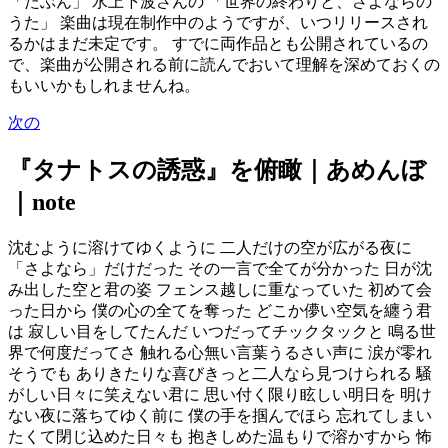
「たぶん」 水上下波さんの 「世界の終わりと、さよならの
うた」 楽曲は現在制作中のようですが、いつリリースされ
るかはまだ未定です。 すでに両作品とも公開されているの
で、楽曲が公開される前に読んでおいて理解を深めておくの
もいいかもしれませんね。
次の
『タナトスの誘惑』を俯瞰｜あめんぼ
｜note
沈むように溶けてゆくように 二人だけの空が広がる夜に
「さよなら」だけだった その一言で全てが分かった 日が沈
み出した空と君の姿 フェンス越しに重なっていた 初めて会
った日から 僕の心の全てを奪った どこか儚い空気を纏う君
は 寂しい目をしてたんだ いつだってチックタックと 鳴る世
界で何度だってさ 触れる心無い言葉うるさい声に 涙が零れ
そうでも ありきたりな喜びきっと二人なら見つけられる 騒
がしい日々に笑えない君に 思い付く限り眩しい明日を 明け
ない夜に落ちてゆく前に 僕の手を掴んでほら 忘れてしまい
たくて閉じ込めた日々も 抱きしめた温もりで溶かすから 怖