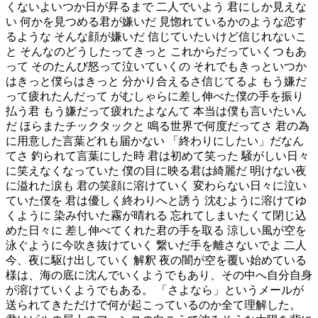
くないよいつか日が昇るまで 二人でいよう 君にしか見えな
い 何かを見つめる君が嫌いだ 見惚れているかのような恋す
るような そんな顔が嫌いだ 信じていたいけど信じれないこ
と そんなのどうしたってきっと これからだっていくつもあ
って そのたんび怒って泣いていくの それでもきっといつか
はきっと僕らはきっと 分かり合えるさ信じてるよ もう嫌だ
って疲れたんだって がむしゃらに差し伸べた僕の手を振り
払う君 もう嫌だって疲れたよなんて 本当は僕も言いたいん
だ ほらまたチックタックと 鳴る世界で何度だってさ 君の為
に用意した言葉どれも届かない 「終わりにしたい」だなん
てさ 釣られて言葉にした時 君は初めて笑った 騒がしい日々
に笑えなくなっていた 僕の目に映る君は綺麗だ 明けない夜
に溢れた涙も 君の笑顔に溶けていく 変わらない日々に泣い
ていた僕を 君は優しく終わりへと誘う 沈むように溶けてゆ
くように 染み付いた霧が晴れる 忘れてしまいたくて閉じ込
めた日々に 差し伸べてくれた君の手を取る 涼しい風が空を
泳ぐように今吹き抜けていく 繋いだ手を離さないでよ 二人
今、夜に駆け出していく 解釈 夜の闇が空を覆い始めている
様は、海の底に沈んでいくようでもあり、その中へ自分自身
が溶けていくようでもある。 「さよなら」というメールが
送られてきただけで何が起こっているのか全て理解した。