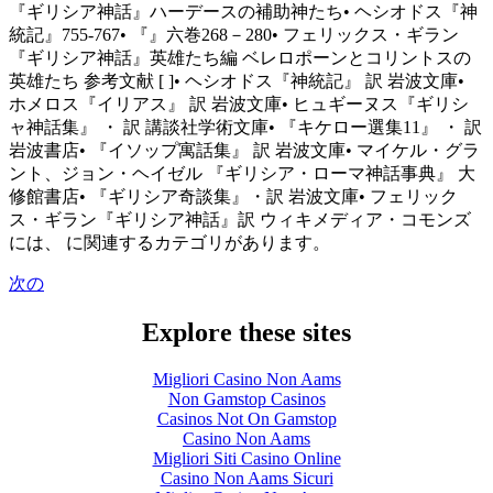
『ギリシア神話』ハーデースの補助神たち• ヘシオドス『神
統記』755-767• 『』六巻268－280• フェリックス・ギラン
『ギリシア神話』英雄たち編 ベレロポーンとコリントスの
英雄たち 参考文献 [ ]• ヘシオドス『神統記』 訳 岩波文庫•
ホメロス『イリアス』 訳 岩波文庫• ヒュギーヌス『ギリシ
ャ神話集』 ・ 訳 講談社学術文庫• 『キケロー選集11』 ・ 訳
岩波書店• 『イソップ寓話集』 訳 岩波文庫• マイケル・グラ
ント、ジョン・ヘイゼル 『ギリシア・ローマ神話事典』 大
修館書店• 『ギリシア奇談集』・訳 岩波文庫• フェリック
ス・ギラン『ギリシア神話』訳 ウィキメディア・コモンズ
には、 に関連するカテゴリがあります。
次の
Explore these sites
Migliori Casino Non Aams
Non Gamstop Casinos
Casinos Not On Gamstop
Casino Non Aams
Migliori Siti Casino Online
Casino Non Aams Sicuri