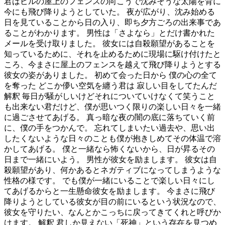
君はビルの屋上のフェンスの向こうで沈みそうな太陽を背に
今にも飛び降りようとしていた。 夜が広がり、沈み始める
日を見ていることから日の入り、即ち夕方ごろの出来事であ
ることがわかります。 男性は「さよなら」とだけ書かれた
メールを受け取りました。 彼女には自殺願望があることを
知っているために、それを止めるために現場に駆け付けたと
ころ、今まさに屋上のフェンスを越えて飛び降りようとする
彼女の姿がありました。 初めて会った日から 僕の心の全て
を奪った どこか儚い空気を纏う君は 寂しい目をしてたんだ
解釈 毎日が騒がしいけどそれについていけなくて笑うこと
も出来ない君だけど、僕が思いつく限りの楽しい日々を一緒
に過ごさせてあげる。 真っ暗な夜の闇の底に落ちていく前
に、僕の手をつかんで。 忘れてしまいたい過去や、思い出
したくないような日々のことも僕が抱きしめてその体温で溶
かしてあげる。 僕と一緒なら怖くないから、日が昇るその
日まで一緒にいよう。 男性が彼女を励まします。 彼女は自
殺願望があり、何かあるとネガティブになってしまうような
性格の様です。 でも僕が一緒にいることで楽しい日々にし
てあげるからと一生懸命彼女を励まします。 今まさに飛び
降りようとしている彼女が目の前にいるという状況なので、
彼女を守りたい、なんとかこっちに戻ってきてくれと呼びか
けます。 解釈 君しか見えない「死神」という存在を見つめ