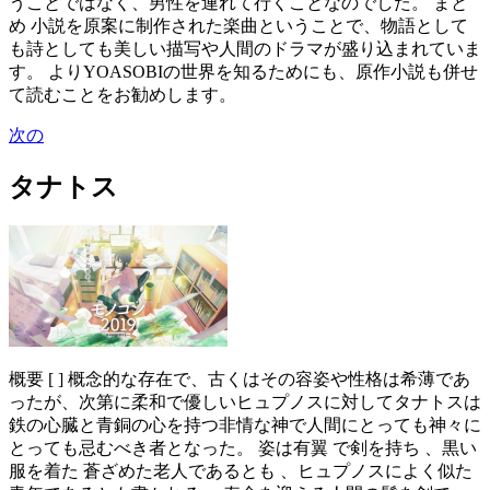
うことではなく、男性を連れて行くことなのでした。 まと
め 小説を原案に制作された楽曲ということで、物語として
も詩としても美しい描写や人間のドラマが盛り込まれていま
す。 よりYOASOBIの世界を知るためにも、原作小説も併せ
て読むことをお勧めします。
次の
タナトス
概要 [ ] 概念的な存在で、古くはその容姿や性格は希薄であ
ったが、次第に柔和で優しいヒュプノスに対してタナトスは
鉄の心臓と青銅の心を持つ非情な神で人間にとっても神々に
とっても忌むべき者となった。 姿は有翼 で剣を持ち 、黒い
服を着た 蒼ざめた老人であるとも 、ヒュプノスによく似た