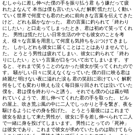
むしゃらに差し伸べた僕の手を振り払う君 もう嫌だって疲
れたよなんて 本当は僕も言いたいんだ 解釈 慌ただしく動い
ていく世界で何度でも君のために前向きな言葉を伝えてきた
けど、どれも届かなかった。 君の言葉に釣られて「終わり
にしたい」と口走ってしまったとき、君は初めて笑ってくれ
た。 男性は慌ただしい日常生活の中でも彼女のことを考
え、様々な言葉を用意して何度も気持ちをぶつけてきまし
た。 しかしどれも彼女に届くことはことはありませんでし
た。 とうとう男性は疲れてしまい、彼女に釣られて「終わ
りにしたい」という言葉が口をついて出てしまいます。 す
ると、それまで笑うことのなかった彼女が笑ってくれたので
す。 騒がしい日々に笑えなくなっていた 僕の目に映る君は
綺麗だ 明けない夜に溢れた涙も 君の笑顔に溶けていく 解釈
何をしても変わり映えも泣く毎日振り回されては泣いていた
僕を、君は僕を終わりへと誘う。 それでも僕の心は霧が晴
れていくようで、差し伸べてくれた君の手を取った。 ビル
の屋上、吹き荒ぶ風の中に二人でしっかりと手を繋ぎ、夜を
駆けるようにその身を投げた。 とうとう最後にはこれまで
彼女を励まして来た男性が、彼女に手を差し伸べられて二人
で一緒に身を投げてしまいます。 男性にとっての「死神」
は彼女であり、これまで彼女が求めていたものは助けてもら