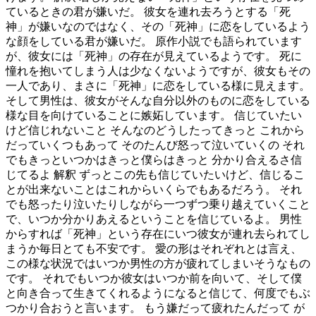
ているときの君が嫌いだ。 彼女を連れ去ろうとする「死
神」が嫌いなのではなく、その「死神」に恋をしているよう
な顔をしている君が嫌いだ。 原作小説でも語られています
が、彼女には「死神」の存在が見えているようです。 死に
憧れを抱いてしまう人は少なくないようですが、彼女もその
一人であり、まさに「死神」に恋をしている様に見えます。
そして男性は、彼女がそんな自分以外のものに恋をしている
様な目を向けていることに嫉妬しています。 信じていたい
けど信じれないこと そんなのどうしたってきっと これから
だっていくつもあって そのたんび怒って泣いていくの それ
でもきっといつかはきっと僕らはきっと 分かり合えるさ信
じてるよ 解釈 ずっとこの先も信じていたいけど、信じるこ
とが出来ないことはこれからいくらでもあるだろう。 それ
でも怒ったり泣いたりしながら一つずつ乗り越えていくこと
で、いつか分かりあえるということを信じているよ。 男性
からすれば「死神」という存在にいつ彼女が連れ去られてし
まうか毎日とても不安です。 愛の形はそれぞれとは言え、
この様な状況ではいつか男性の方が疲れてしまいそうなもの
です。 それでもいつか彼女はいつか前を向いて、そして僕
と向き合って生きてくれるようになると信じて、何度でもぶ
つかり合おうと言います。 もう嫌だって疲れたんだって が