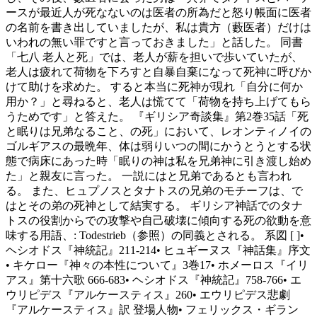
ースが最近人が死なないのは医者の所為だと怒り帳面に医者
の名前を書き出していましたが、私は貴方（藪医者）だけは
いわれの無い罪ですと言っておきました」と話した。 同書
「七八 老人と死」では、老人が薪を担いで歩いていたが、
老人は疲れて荷物を下ろすと自暴自棄になって死神に呼びか
けて助けを求めた。 すると本当に死神が現れ「自分に何か
用か？」と尋ねると、老人は慌てて「荷物を持ち上げてもら
うためです」と答えた。 『ギリシア奇談集』第2巻35話「死
と眠りは兄弟なること、の死」において、レオンティノイの
ゴルギアスの最晩年、体は弱りいつの間にかうとうとする状
態で病床にあった時「眠りの神は私を兄弟神に引き渡し始め
た」と親友に言った。 一説にはと兄弟であるとも言われ
る。 また、ヒュプノスとタナトスの兄弟のモチーフは、で
はとその弟の死神として結実する。 ギリシア神話でのタナ
トスの役割からでの攻撃や自己破壊に傾向する死の欲動を意
味する用語、: Todestrieb（参照）の同義とされる。 系図 [ ]•
ヘシオドス『神統記』211-214• ヒュギーヌス『神話集』序文
• キケロー『神々の本性について』3巻17• ホメーロス『イリ
アス』第十六歌 666-683• ヘシオドス『神統記』758-766• エ
ウリピデス『アルケースティス』260• エウリピデス悲劇
『アルケースティス』訳 登場人物• フェリックス・ギラン