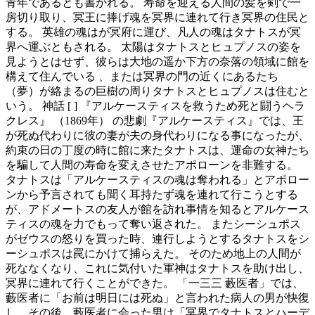
青年であるとも書かれる。 寿命を迎える人間の髪を剣で一
房切り取り、冥王に捧げ魂を冥界に連れて行き冥界の住民と
する。 英雄の魂はが冥府に運び、凡人の魂はタナトスが冥
界へ運ぶともされる。 太陽はタナトスとヒュプノスの姿を
見ようとはせず、彼らは大地の遥か下方の奈落の領域に館を
構えて住んでいる 、または冥界の門の近くにあるたち
（夢）が絡まるの巨樹の周りタナトスとヒュプノスは住むと
いう。 神話 [ ] 『アルケースティスを救うため死と闘うヘラ
クレス』 （1869年） の悲劇『アルケースティス』では、王
が死ぬ代わりに彼の妻が夫の身代わりになる事になったが、
約束の日の丁度の時に館に来たタナトスは、運命の女神たち
を騙して人間の寿命を変えさせたアポローンを非難する。
タナトスは「アルケースティスの魂は奪われる」とアポロー
ンから予言されても聞く耳持たず魂を連れて行こうとする
が、アドメートスの友人が館を訪れ事情を知るとアルケース
ティスの魂を力でもって奪い返された。 またシーシュポス
がゼウスの怒りを買った時、連行しようとするタナトスをシ
ーシュポスは罠にかけて捕らえた。 そのため地上の人間が
死ななくなり、これに気付いた軍神はタナトスを助け出し、
冥界に連れて行くことができた。 「一三三 藪医者」では、
藪医者に「お前は明日には死ぬ」と言われた病人の男が快復
し、その後、藪医者に会った男は「冥界でタナトスとハーデ