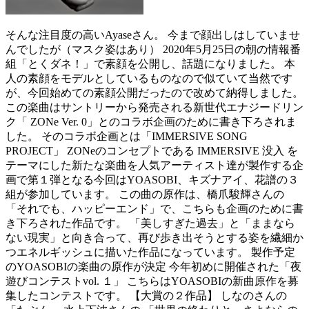
そんな注目度の高いAyaseさん。 今まで顔出しはしていませ
んでしたが（マスク姿はあり） 2020年5月25日の朝の情報番
組「とくダネ！」で素顔を公開し、話題になりました。 本
人の素顔をモデルとしているものなので似ていて当然です
が、今回始めての素顔公開だったので改めて納得しました。
この楽曲はサントリーから発売される新世代エナジードリン
ク「 ZONe Ver. 0」とのコラボ企画のために書き下ろされま
した。 そのコラボ企画とは「IMMERSIVE SONG
PROJECT」 ZONeのコンセプトである IMMERSIVE 没入 を
テーマにした新たな楽曲を人気アーティスト達が製作する企
画で第１弾となる今回はYOASOBI、キズナアイ、花譜の３
組が参加しています。 この曲の原作は、橋爪駿輝さんの
「それでも、ハッピーエンド」で、こちらも企画のために書
き下ろされた作品です。 「美しすぎた過去」と「ままなら
ない現実」と向き合って、再び歩き出そうとする姿を繊細か
つエネルギッシュに描いた作品になっています。 製作予定
のYOASOBIの楽曲の原作が決定 今年初めに開催された「夜
遊びコンテストvol. １」 こちらはYOASOBIの新曲原作を募
集したコンテストです。 【大賞の２作品】 しなのさんの