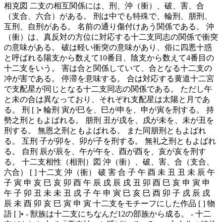
相克図 二支の相互関係には、刑、沖（衝）、破、害、合
（支合、六合）がある。 刑は中でも特殊で、輪刑、朋刑、
互刑、自刑がある。 名前の通り傷付けあう関係である。 沖
（衝）は、真反対の方位に対応する十二支同志の関係で衝突
の意味がある。 破は軽い衝突の意味があり、俗に四悪十惑
と呼ばれる陽支から数えて10番目、陰支から数えて4番目の
十二支をいう。 害は合と関係していて、合となる十二支の
冲が害である。 停滞を意味する。 合は対応する黄道十二宮
で支配星が同じとなる十二支同志の関係である。 ただし午
と未の合は異なっており、それぞれ支配星は太陽と月であ
る。 刑 [ ]• 輪刑 寅が巳を、巳が申を、申が寅を刑する。 持
勢之刑ともよばれる。 朋刑 丑が戌を、戌が未を、未が丑を
刑する。 無恩之刑ともよばれる。 また同朋刑ともよばれ
る。 互刑 子が卯を、卯が子を刑する。 無礼之刑ともよばれ
る。 自刑 辰が辰を、午が午を、酉が酉を、亥が亥を刑す
る。 十二支相性（相刑）図 沖（衝）、破、害、合（支合、
六合） [ ] 十二支 沖（衝） 破 害 合 子 午 酉 未 丑 丑 未 辰 午
子 寅 申 亥 巳 亥 卯 酉 午 辰 戌 辰 戌 丑 卯 酉 巳 亥 申 寅 申
午 子 卯 丑 未 未 丑 戌 子 午 申 寅 巳 亥 巳 酉 卯 子 戌 辰 戌
辰 未 酉 卯 亥 巳 寅 申 寅 十二支をモチーフにした作品 [ ] 物
語 [ ]• - 獣族は十二支にちなんだ12の部族から成る。 - 十二