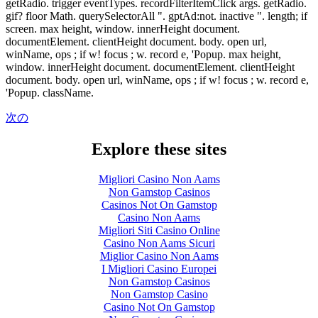
getRadio. trigger eventTypes. recordFilterItemClick args. getRadio.
gif? floor Math. querySelectorAll ". gptAd:not. inactive ". length; if
screen. max height, window. innerHeight document.
documentElement. clientHeight document. body. open url,
winName, ops ; if w! focus ; w. record e, 'Popup. max height,
window. innerHeight document. documentElement. clientHeight
document. body. open url, winName, ops ; if w! focus ; w. record e,
'Popup. className.
次の
Explore these sites
Migliori Casino Non Aams
Non Gamstop Casinos
Casinos Not On Gamstop
Casino Non Aams
Migliori Siti Casino Online
Casino Non Aams Sicuri
Miglior Casino Non Aams
I Migliori Casino Europei
Non Gamstop Casinos
Non Gamstop Casino
Casino Not On Gamstop