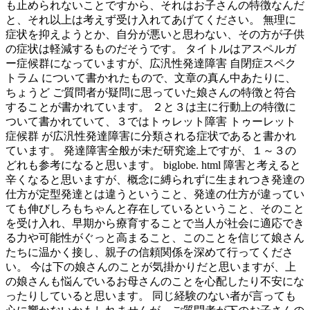
も止められないことですから、それはお子さんの特徴なんだ
と、それ以上は考えず受け入れてあげてください。 無理に
症状を抑えようとか、自分が悪いと思わない、その方が子供
の症状は軽減するものだそうです。 タイトルはアスペルガ
ー症候群になっていますが、広汎性発達障害 自閉症スペク
トラム について書かれたもので、文章の真ん中あたりに、
ちょうど ご質問者が疑問に思っていた娘さんの特徴と符合
することが書かれています。 ２と３は主に行動上の特徴に
ついて書かれていて、３ではトゥレット障害 トゥーレット
症候群 が広汎性発達障害に分類される症状であると書かれ
ています。 発達障害全般が未だ研究途上ですが、１～３の
どれも参考になると思います。 biglobe. html 障害と考えると
辛くなると思いますが、概念に縛られずに生まれつき発達の
仕方が定型発達とは違うということ、発達の仕方が違ってい
ても伸びしろもちゃんと存在しているということ、そのこと
を受け入れ、早期から療育することで当人が社会に適応でき
る力や可能性がぐっと高まること、このことを信じて娘さん
たちに温かく接し、親子の信頼関係を深めて行ってくださ
い。 今は下の娘さんのことが気掛かりだと思いますが、上
の娘さんも悩んでいるお母さんのことを心配したり不安にな
ったりしていると思います。 同じ経験のない者が言っても