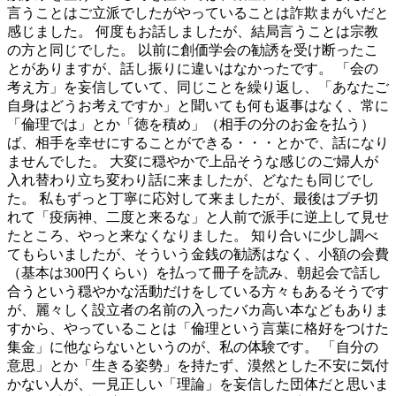
言うことはご立派でしたがやっていることは詐欺まがいだと
感じました。 何度もお話しましたが、結局言うことは宗教
の方と同じでした。 以前に創価学会の勧誘を受け断ったこ
とがありますが、話し振りに違いはなかったです。 「会の
考え方」を妄信していて、同じことを繰り返し、「あなたご
自身はどうお考えですか」と聞いても何も返事はなく、常に
「倫理では」とか「徳を積め」（相手の分のお金を払う）
ば、相手を幸せにすることができる・・・とかで、話になり
ませんでした。 大変に穏やかで上品そうな感じのご婦人が
入れ替わり立ち変わり話に来ましたが、どなたも同じでし
た。 私もずっと丁寧に応対して来ましたが、最後はブチ切
れて「疫病神、二度と来るな」と人前で派手に逆上して見せ
たところ、やっと来なくなりました。 知り合いに少し調べ
てもらいましたが、そういう金銭の勧誘はなく、小額の会費
（基本は300円くらい）を払って冊子を読み、朝起会で話し
合うという穏やかな活動だけをしている方々もあるそうです
が、麗々しく設立者の名前の入ったバカ高い本などもありま
すから、やっていることは「倫理という言葉に格好をつけた
集金」に他ならないというのが、私の体験です。 「自分の
意思」とか「生きる姿勢」を持たず、漠然とした不安に気付
かない人が、一見正しい「理論」を妄信した団体だと思いま