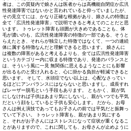
者は、この質疑内で娘さんは医者からは高機能自閉症か広汎
性発達障害ではないかと言われていると仰っていましたが、
その見立てには、かなり正確な根拠があり、娘さんの特徴は
全て「広汎性発達障害」で説明できると考えてのことだと思
います。 トゥレット障害も頭囲が大きめであることも、体
毛が濃いのも、広汎性発達障害の特徴の一部である、そうと
らえたとき、それらが独立した特徴ではなくて、一つの連続
体に属する特徴なんだと理解できると思います。 娘さんに
は複数の障害があると考えるよりも、全ては広汎性発達障害
というカテゴリー内に収まる特徴であり、発達のバランスと
は、そういう風に一見 無関係に思えるようなことにも影響
が出るものと受け入れると、心に掛かる負担が軽減できると
思います。 そして、水頭症でない以上は、心配なさってい
るほどにアンバランスにはならないと思いますし、成長すれ
ばレーザー脱毛という手段もあります。 ともかく、親が気
にしなければ子供はあまり気にしないし、親がいつでも平気
だという顔をしていると子供も安心します。 だから、お母
さんは例え演技であってもお子さんの前では平気だと振舞っ
ていて下さい。 トゥレット障害も、親があまり気にする
と、それがお子さんにはストレスになって症状が重くなるこ
とがありますので、これに関しても、お母さんが止めように