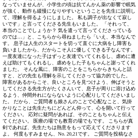
なっていませんが、小学生の頃は抗てんかん薬の影響で眠気
が強く、動作も緩慢になりやすいということを先生に説明し
て、理解を得るようにしました。 私も調子が出なくて寂し
いです」と言ってくださる先生もいました。 「それって、
本当のことでしょうか？ 気を遣って言ってくださっている
のでは…」と、こちらから尋ねましたら「いえ、本当なんで
す。 息子は人生のスタートを切って直ぐに大病をし障害も
負いましたから、だからこそ人に優しくできる子なんです。
一度友達になった子はずっと友達でいてくれるし、虐めに遭
えば助けてもくれるし、虐めをした子もちゃんと謝ってくれ
ました。 そんな風に、障害のことをこちらからきちんと話
すと、どの先生も理解を示してくださって協力的でした。
障害があるからこそ、良いところを見つけよう、伸ばそうと
してくださる先生方がたくさんいて、息子が周りに溶け込め
るよう、仲間外れにならないように心配りしてくださいまし
た。 だから、ご質問者も娘さんのことで心配なこと、気掛
かりなことは先生たちにどんどん仰って、心を開いて行って
ください。 応対に疑問があれば、そのこともちゃんと伝え
てください。 医療の場でも教育の場でもです。 こちらが真
剣であれば、先生たちは熱意をもって応えてくださります
よ。 何度もすみません、No. 20,21です。 ご質問を投稿なさ