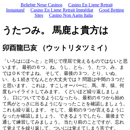
Beliebte Neue Casinos
Casino En Ligne Retrait
Instantané
Casino En Ligne Retrait Immédiat
Good Betting
Sites
Casino Non Aams Italia
うたつみ。 馬鹿よ貴方は
卯酉龍巳亥 （ウットリタツミイ）
「いろはにほへと」と同じで理屈で覚えるものではないと思
います。 最初の６つ、ね、うし、とら、う、たつ、み、ま
ではＯＫですよね。 そして、最後の３つ、とり、いぬ、
い、も１続きでなんとか大丈夫では？ 問題は中間の３つだ
と思います。 これは、すこしオーバーに、馬、羊、猿、何
度もハイライトしてみます。 くどいほど繰り返しましょ
う。 口についてでるようになったら、最初の６つから始め
て馬がとっさに出るようになっったことを確認しましょう。
これも繰り返します。 そして、最初の９つが言えるように
なったか確認しましょう。 できるようでしたら、最後まで
通して練習してみましょう。 当たり前のことですが、忘れ
て覚えてを繰り返して、ついには覚えてしまう筈です。