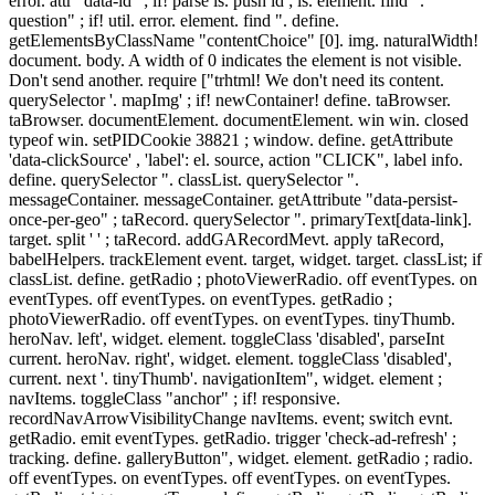
error. attr "data-id" ; if! parse ls. push id ; ls. element. find ".
question" ; if! util. error. element. find ". define.
getElementsByClassName "contentChoice" [0]. img. naturalWidth!
document. body. A width of 0 indicates the element is not visible.
Don't send another. require ["trhtml! We don't need its content.
querySelector '. mapImg' ; if! newContainer! define. taBrowser.
taBrowser. documentElement. documentElement. win win. closed
typeof win. setPIDCookie 38821 ; window. define. getAttribute
'data-clickSource' , 'label': el. source, action "CLICK", label info.
define. querySelector ". classList. querySelector ".
messageContainer. messageContainer. getAttribute "data-persist-
once-per-geo" ; taRecord. querySelector ". primaryText[data-link].
target. split ' ' ; taRecord. addGARecordMevt. apply taRecord,
babelHelpers. trackElement event. target, widget. target. classList; if
classList. define. getRadio ; photoViewerRadio. off eventTypes. on
eventTypes. off eventTypes. on eventTypes. getRadio ;
photoViewerRadio. off eventTypes. on eventTypes. tinyThumb.
heroNav. left', widget. element. toggleClass 'disabled', parseInt
current. heroNav. right', widget. element. toggleClass 'disabled',
current. next '. tinyThumb'. navigationItem", widget. element ;
navItems. toggleClass "anchor" ; if! responsive.
recordNavArrowVisibilityChange navItems. event; switch evnt.
getRadio. emit eventTypes. getRadio. trigger 'check-ad-refresh' ;
tracking. define. galleryButton", widget. element. getRadio ; radio.
off eventTypes. on eventTypes. off eventTypes. on eventTypes.