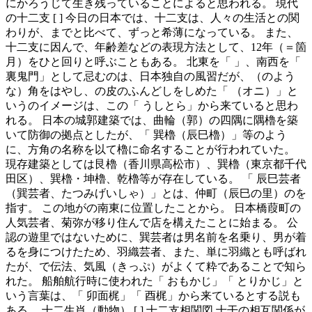
にかろうじて生き残っていることによると思われる。 現代
の十二支 [ ] 今日の日本では、十二支は、人々の生活との関
わりが、までと比べて、ずっと希薄になっている。 また、
十二支に因んで、年齢差などの表現方法として、12年（＝箇
月）をひと回りと呼ぶこともある。 北東を「 」、南西を「
裏鬼門」として忌むのは、日本独自の風習だが、（のよう
な）角をはやし、の皮のふんどしをしめた「 （オニ）」と
いうのイメージは、この「 うしとら」から来ていると思わ
れる。 日本の城郭建築では、曲輪（郭）の四隅に隅櫓を築
いて防御の拠点としたが、「 巽櫓（辰巳櫓）」等のよう
に、方角の名称を以て櫓に命名することが行われていた。
現存建築としては艮櫓（香川県高松市）、巽櫓（東京都千代
田区）、巽櫓・坤櫓、乾櫓等が存在している。 「 辰巳芸者
（巽芸者、たつみげいしゃ）」とは、仲町（辰巳の里）のを
指す。 この地がの南東に位置したことから。 日本橋葭町の
人気芸者、菊弥が移り住んで店を構えたことに始まる。 公
認の遊里ではないために、巽芸者は男名前を名乗り、男が着
るを身につけたため、羽織芸者、また、単に羽織とも呼ばれ
たが、で伝法、気風（きっぷ）がよくて粋であることで知ら
れた。 船舶航行時に使われた「 おもかじ」「 とりかじ」と
いう言葉は、「 卯面梶」「 酉梶」から来ているとする説も
ある。 十二生肖（動物） [ ] 十二支相関図 十干の相互関係が