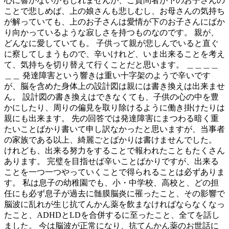
心に響かないかもしれませんが、ご質問者が下のお子さんの
ことで悲しめば、上の娘さんも悲しむし、お母さんの気持ち
が解っていても、上のお子さんは愛情が下のお子さんにばか
り向かっているような寂しさを持つものなのです。 親が、
どんなに愛していても。 子供って親が悲しんでいると直ぐ
に察してしまうもので、辛いけれど、いま出来ることを考え
て、気持ちを切り替えて行くことだと思います。 ＿＿＿＿
＿＿ 発達障害という響きは重い十字架のようで辛いです
が、脳を含めた身体上の設計図は親には書き換えは出来ませ
ん。 設計図の書き換えはできなくても、子供の心の中を豊
かにしたり、周りの偏見を取り除けるように働き掛けたりは
親にも出来ます。 先の回答では発達障害にまつわる暗く重
たいことばかり書いて申し訳なかったと思いますが、当事者
の家族である以上、綺麗ごとばかりは書けませんでした。
けれども、出来る努力をすることで報われたこともたくさん
あります。 完璧を目指せば辛いことばかりですが、出来る
ことを一つ一つやっていくことで得られることは必ずありま
す。 私は息子の幼稚園でも、小・中学校、高校と、どの担
任にも必ず息子が過去に髄膜脳炎に罹ったこと、その影響で
脳波に乱れが生じ抗てんかん薬を飲まなければならなくなっ
たこと、ADHDとLDを合併するに至ったこと、全てを話し
ました。 今は脳波が正常になり、抗てんかん薬のお世話に