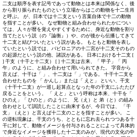
二支は順序を表す記号であって動物とは本来は関係なく、後
から割り振られたものという立場からはこの動物を十二生肖
と呼ぶ。 が、日本では十二支という言葉自体で十二の動物
を指すことが多い。 なぜ動物と組み合わせられたかについ
ては、人々が暦を覚えやすくするために、身近な動物を割り
当てたという説（の『論衡』）や、のが後から伝播してきて
十二支と結びついたという説がある。 もともと動物を表し
ていたという説では、バビロニアの十二宮が十二支そのもの
の起源だという説の他、諸説がある。 日本における十二支 [
] 干支（十干と十二支） [ ] 十二支は古来、「 甲子」「 丙
午」のように、と組み合わせて用いられてきた。 字音から
言えば、十干は「 」、十二支は「 」である。 十干十二支を
合わせたものを 「 かんし」または「 えと」 といい、干支
（十干十二支）が一巡し起算点となった年の干支にふたたび
戻ることをという。 「 えと」という呼称は本来、十干を「
ひのえ」「 ひのと」のように、 兄（え）と 弟（と）の組み
合わせとして訓読したことに由来するが、今日では、 「干
支」（えと）と言えば十二支のことを指すことが多い。 こ
の逆転現象は、干支のうち、とともに忘れ去られつつある十
干に対して、動物イメージを付与されることによって具体的
で身近なイメージを獲得した十二支のみが、現代の文化の中