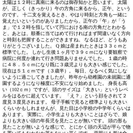
太陽は１２時に真南に来るのは御存知かと思います。 太陽
が、正しく（きっかり）午の方角に来るから、正午、という
のです。 十二支を覚えるとき、やはり時刻と方角も一緒に
覚えたいというのがありましたから、正午の「午」が「う
ま」で１２時を指していて円における南の方角だとわかる
と、あとは、順番に当てはめて行ければまず間違いなく方向
と時刻も把握することができますね。 なるほど、どうもあ
りがとうございました。 Q 娘は産まれたときは３３ｃｍと
標準でした。 しかし生後１ヶ月で３９ｃｍになり要観察で
病院に何度か連れて行き問題ありませんでした。 １歳の時
に４８．５ｃｍになり既に３歳児よりも大きい感じでした。
現在は５１ｃｍです（３歳半）。 毎日、なるべく気にしな
いように過ごしてきましたが、昨年から幼稚園の未就園に通
園するようになり極度に不安になり始めました。 身長も高
い（102ｃｍ）ですが、頭のサイズは「大きい」というレベ
ルをはるかに超えています。 「え？」という顔をされて２
度見３度見されます。 母子手帳で見ると標準よりも大きい
くらいかもしれませんが、見た目は小学校の中学年くらいは
あります。 実際に、小学生よりも大きいことはざらで、娘
よりも大きい頭の年長児を見たことが無いです。 頭の形も
見たことが無いような感じで、とにかく頭の天辺が平らで物