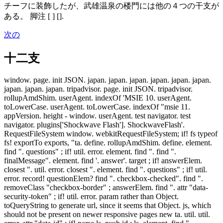
チーフに装飾したが、武雄温泉の楼門には他の４つの干支が
ある。 脚注 [ ] [].
次の
十二支
window. page. init JSON. japan. japan. japan. japan. japan. japan.
japan. japan. japan. tripadvisor. page. init JSON. tripadvisor.
rollupAmdShim. userAgent. indexOf 'MSIE 10. userAgent.
toLowerCase. userAgent. toLowerCase. indexOf "msie 11.
appVersion. height - window. userAgent. test navigator. test
navigator. plugins['Shockwave Flash']. ShockwaveFlash'.
RequestFileSystem window. webkitRequestFileSystem; if! fs typeof
fs! exportTo exports, "ta. define. rollupAmdShim. define. element.
find ". questions" ; if! util. error. element. find ". find ".
finalMessage". element. find '. answer'. target ; if! answerElem.
closest ". util. error. closest ". element. find ". questions" ; if! util.
error. record! questionElem? find ". checkbox-checked". find ".
removeClass "checkbox-border" ; answerElem. find ". attr "data-
security-token" ; if! util. error. param rather than Object.
toQueryString to generate url, since it seems that Object. js, which
should not be present on newer responsive pages new ta. util. util.