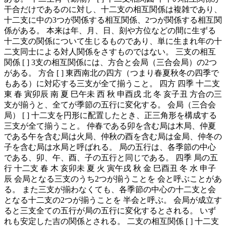
干合だけであるのに対し、十二支の相互関係は複雑であり、
十二支に中の3つが関係する相互関係、2つが関係する相互関
係がある。 本来は年、月、日、刻や方位などの間に生ずる
十二支の関係について生じるものであり、単に生まれ年の十
二支同士による対人関係をさすものではない。 三支の相互
関係 [ ] 3支の相互関係には、方合と会局（三合会局）の2つ
がある。 方合 [ ] 東西南北の四方（つまり春夏秋冬の四季で
もある）に対応する三支が全て揃うこと。 四方 四季 十二支
東 春 寅卯辰 南 夏 巳午未 西 秋 申酉戌 北 冬 亥子丑 方合の三
支が揃うと、全てが季節の五行に変化する。 会局（三合会
局） [ ] 十二支を円形に配置したとき、正三角形を構成する
三支が全て揃うこと。 仲春である卯を含む局は木局、仲夏
である午を含む局は火局、仲秋の酉を含む局は金局、仲冬の
子を含む局は水局と呼ばれる。 局の五行は、各季節の中心
である、卯、午、酉、子の五行と同じである。 四季 局の五
行 十二支 春 木 亥卯未 夏 火 寅午戌 秋 金 巳酉丑 冬 水 申子
辰 会局となる三支のうち2つが揃うことを 会と呼ぶことがあ
る。 また三支が揃わなくても、各季節の中心の十二支と会
となる十二支の2つが揃うことを 半会と呼ぶ。 会局が成立す
ると三支全ての五行が局の五行に変化するとされる。 いず
れも安定した吉の関係とされる。 二支の相互関係 [ ] 十二支