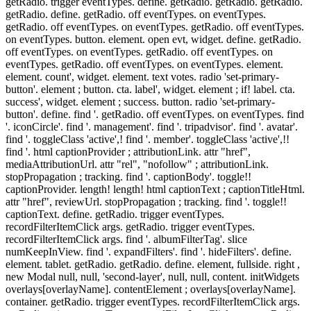
getRadio. trigger eventTypes. define. getRadio. getRadio. getRadio.
getRadio. define. getRadio. off eventTypes. on eventTypes.
getRadio. off eventTypes. on eventTypes. getRadio. off eventTypes.
on eventTypes. button. element. open evt, widget. define. getRadio.
off eventTypes. on eventTypes. getRadio. off eventTypes. on
eventTypes. getRadio. off eventTypes. on eventTypes. element.
element. count', widget. element. text votes. radio 'set-primary-
button'. element ; button. cta. label', widget. element ; if! label. cta.
success', widget. element ; success. button. radio 'set-primary-
button'. define. find '. getRadio. off eventTypes. on eventTypes. find
'. iconCircle'. find '. management'. find '. tripadvisor'. find '. avatar'.
find '. toggleClass 'active',! find '. member'. toggleClass 'active',!!
find '. html captionProvider ; attributionLink. attr "href",
mediaAttributionUrl. attr "rel", "nofollow" ; attributionLink.
stopPropagation ; tracking. find '. captionBody'. toggle!!
captionProvider. length! length! html captionText ; captionTitleHtml.
attr "href", reviewUrl. stopPropagation ; tracking. find '. toggle!!
captionText. define. getRadio. trigger eventTypes.
recordFilterItemClick args. getRadio. trigger eventTypes.
recordFilterItemClick args. find '. albumFilterTag'. slice
numKeepInView. find '. expandFilters'. find '. hideFilters'. define.
element. tablet. getRadio. getRadio. define. element, fullside. right ,
new Modal null, null, 'second-layer', null, null, content. initWidgets
overlays[overlayName]. contentElement ; overlays[overlayName].
container. getRadio. trigger eventTypes. recordFilterItemClick args.