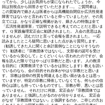
ってから、少しはお気持ちが楽になられたでしょうか。 今
回は別視点から回答させていただきます…。 ご質問者は、
この質疑内で娘さんは医者からは高機能自閉症か広汎性発達
障害ではないかと言われていると仰っていましたが、その見
立てには、かなり正確な根拠があり、娘さんの特徴は全て
「広汎性発達障害」で説明できると考えてのことだと思いま
す。 Q 実践倫理宏正会に勧誘されました。 入会の意思はあ
りませんが、読むだけと言って会報を渡されました。 一応
読みましたところ疑問に思いました点があり質問します。
（勧誘してきた人に聞くと余計面倒なことになりそうなの
で） 勧誘者に『宗教団体ではないし、文部省の認可を受け
ているから安心して』とくどいくらい言われたのですが、会
報を読んだ限りではやっぱり宗教だと思います。 人の救済
を目的に（実際救済できているかは別とします）教えを説い
ているのなら、会の目的それ自体がやはり宗教だと思いま
す。 宗教は信仰の性質を間違えると恐い面があるとは思っ
ていますが、特定の宗教に帰依していなくても、何らかの信
仰心は誰しも持っているものですし、宗教が即、悪いとは思
っていません。 それだけに何故、宏正会が『宗教団体では
ありません』と強調したがるのかが分かりません。 宏正会
がなぜ『宗教団体ではない』と強調するのか、ご存じの方お