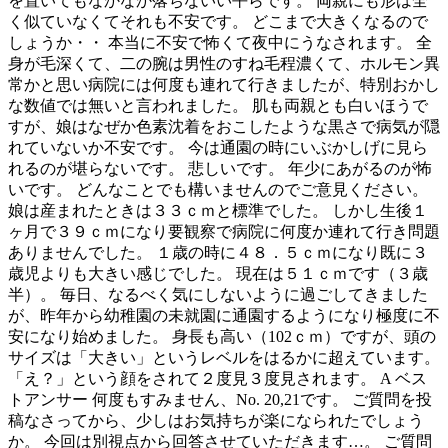
を置いてもなかなか落ちないい平らです。 両親にも形は全
く似ていなくてそれも不安です。 どこまで大きくなるので
しょうか・・ 本当に不安で怖くて夜中にうなされます。 全
身が毛深くて、二の腕は男性のすね毛程濃くて、ホルモン異
常かと思い病院には何度も連れて行きましたが、特別おかし
な数値では無いと言われました。 肌も両親とも白いほうで
すが、娘はなぜか色素沈着をおこしたような黒さで病気が隠
れていないか不安です。 今は通園の時にいぶかしげに見ら
れるのが堪らないです。 悲しいです。 年少にあがるのが怖
いです。 どんなことでも構いませんのでご意見ください。
娘は産まれたときは３３ｃｍと標準でした。 しかし生後１
ヶ月で３９ｃｍになり要観察で病院に何度か連れて行き問題
ありませんでした。 １歳の時に４８．５ｃｍになり既に３
歳児よりも大きい感じでした。 現在は５１ｃｍです（３歳
半）。 毎日、なるべく気にしないように過ごしてきました
が、昨年から幼稚園の未就園に通園するようになり極度に不
安になり始めました。 身長も高い（102ｃｍ）ですが、頭の
サイズは「大きい」というレベルをはるかに超えています。
「え？」という顔をされて２度見３度見されます。 A ベス
トアンサー 何度もすみません、No. 20,21です。 ご質問を投
稿なさってから、少しはお気持ちが楽になられたでしょう
か。 今回は別視点から回答させていただきます…。 ご質問