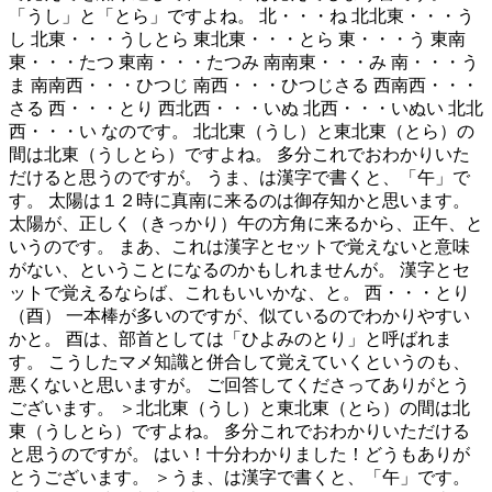
「うし」と「とら」ですよね。 北・・・ね 北北東・・・う
し 北東・・・うしとら 東北東・・・とら 東・・・う 東南
東・・・たつ 東南・・・たつみ 南南東・・・み 南・・・う
ま 南南西・・・ひつじ 南西・・・ひつじさる 西南西・・・
さる 西・・・とり 西北西・・・いぬ 北西・・・いぬい 北北
西・・・い なのです。 北北東（うし）と東北東（とら）の
間は北東（うしとら）ですよね。 多分これでおわかりいた
だけると思うのですが。 うま、は漢字で書くと、「午」で
す。 太陽は１２時に真南に来るのは御存知かと思います。
太陽が、正しく（きっかり）午の方角に来るから、正午、と
いうのです。 まあ、これは漢字とセットで覚えないと意味
がない、ということになるのかもしれませんが。 漢字とセ
ットで覚えるならば、これもいいかな、と。 西・・・とり
（酉） 一本棒が多いのですが、似ているのでわかりやすい
かと。 酉は、部首としては「ひよみのとり」と呼ばれま
す。 こうしたマメ知識と併合して覚えていくというのも、
悪くないと思いますが。 ご回答してくださってありがとう
ございます。 ＞北北東（うし）と東北東（とら）の間は北
東（うしとら）ですよね。 多分これでおわかりいただける
と思うのですが。 はい！十分わかりました！どうもありが
とうございます。 ＞うま、は漢字で書くと、「午」です。