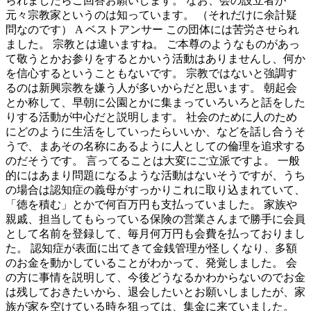
られましたらご回答お願いします。 なお、会の設立者が
元々宗教家というのは知っています。 （それだけに余計疑
問なのです） A ベストアンサー この団体には苦労させられ
ました。 宗教とは違いますね。 ご本尊のようなものがあっ
て敬うとかお参りをするとかいう活動はありませんし、何か
を信心するということもないです。 宗教ではないと強調す
るのは新興宗教を嫌う人が多いからだと思います。 朝起会
とか称して、早朝に公園とかに集まっていろいろと話をした
りする活動が中心だと説明します。 社会のために人のため
にどのように生活をしていったらいいか、などを話し合うそ
うで、まあその名称にあるように人としての倫理を追求する
のだそうです。 言ってることは大変にご立派ですよ。 一般
的にはあまり問題になるような活動はないそうですが、うち
の場合は認知症の義母がすっかりこれに取り込まれていて、
「徳を積む」とかで何百万円も支払っていました。 家族や
親戚、担当してもらっている保険の営業さんまで勝手に会員
として名前を登録して、毎月何万円も会費を払っておりまし
た。 認知症が表面に出てきて金銭管理が怪しくなり、多額
のお金を動かしていることがわかって、発覚しました。 会
の方に事情を説明して、今後どうなるかわからないのでお金
は残しておきたいから、退会したいとお願いしましたが、家
族が家を空けている時を狙っては、集金に来ていました。