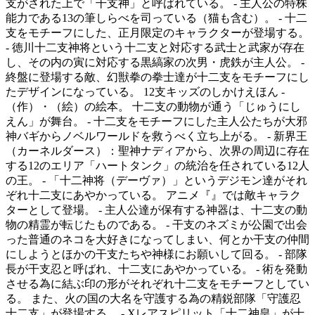
支がされた上で「干支神」と呼ばれている。 - 主人公の特株
能力である13の筆しらべを司っている（猫も含む）。 - 十二
支をモチーフにした、正月限定のキャラクターが登場する。
- 徳川十二支神将という十二支と対応する武士と武家が存在
し、その内の寅に対応する黒縞家の次男・虎鉄が主人公。 -
終盤に登場する敵、幻獣拳の拳士達が十二支をモチーフにし
たデザインになっている。 12支キッズのしかけえほん -
（作）・（絵）の絵本。 十二支の動物が通う「じゅうにし
えん」が舞台。 - 十二支をモチーフにした主人公たちが大邪
神バギからノベルワールドを救うべく立ち上がる。 - 新界王
（カーネルダース）：聖神ナディアから、次界の周辺に存在
する12のエリア「ハートタンク」の統治を任されている12人
の王。 - 「十二神将（デーヴァ）」というデジモン達がそれ
ぞれ十二支にあやかっている。 アニメ『』では敵キャラク
ターとして登場。 - 主人公達が保有する神器は、十二支の動
物の精霊が転じたものである。 - 干支のネズミが公園で出会
った普通のネコを大好きになってしまい、何とか干支の仲間
にしようとほかの干支たちや神様にお願いして回る。 - 部隊
長が干支忍と呼ばれ、十二支にあやかっている。 - 術を発動
させる為に結ぶ印の形がそれぞれ十二支をモチーフとしてい
る。 また、火の国の大名を守護する為の精鋭部隊「守護忍
十二支」が登場する。 - Xレアスピリット「十二神皇」が十