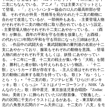
二支にちなんでいる。 アニメ『』では主要スピリットとし
て登場。 - 「」というハンター協会の12人の最高幹部が登
場。 それぞれが外見・性格等を宛がわれた十二支の動物に
合わせて改造しているが、一部例外もある。 - 主要登場人物
がそれぞれ十二支の物の怪に取り憑かれているという設定。
- 主要登場人物がそれぞれ十二支にあやかっている。 - （酉
年）が舞台。 酉年の平和を守る任務を放棄した「お酉様」
の代わりに1年間の平和を守る羽目になった三姉妹が主人
公。 - 作品中の武闘大会・裏武闘殺陣の審判達の名前が十二
支にあやかっており、服装もそれぞれの動物を意識。 - 登場
人物の姓がそれぞれ干支 もしくは、妖怪 にあやかってい
る。 - 十二年に一度、十二支の戦士が集い争う「大戦」を開
き、勝利した者が願いを叶えられるという物語。 - 「十二
獣」というカード群が存在する。 - 主人公達はそれぞれ十二
支の動物に由来する能力を持っている。 歌 [ ]• 『ね・うし・
とら・う』• 『十二支の歌』フジテレビ系『ひらけ! ポンキ
ッキ』歌：くらっぷ• 『エトはメリーゴーランド』NHK『み
んなのうた』歌：田中星児、東京放送児童合唱団• 『Zodiac
Shit』 美術 [ ]• - に飾られていた12の獣首像。 で散逸した。 -
内の区間に干支のイラストによるがある。 と - 東京駅の南
北の八角形大広間のドーム天井には、十二支の「八支」をモ