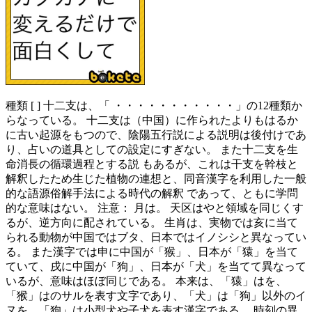
種類 [ ] 十二支は、「 ・・・・・・・・・・・」の12種類か
らなっている。 十二支は（中国）に作られたよりもはるか
に古い起源をもつので、陰陽五行説による説明は後付けであ
り、占いの道具としての設定にすぎない。 また十二支を生
命消長の循環過程とする説 もあるが、これは干支を幹枝と
解釈したため生じた植物の連想と、同音漢字を利用した一般
的な語源俗解手法による時代の解釈 であって、ともに学問
的な意味はない。 注意： 月は。 天区はやと領域を同じくす
るが、逆方向に配されている。 生肖は、実物では亥に当て
られる動物が中国ではブタ、日本ではイノシシと異なってい
る。 また漢字では申に中国が「猴」、日本が「猿」を当て
ていて、戌に中国が「狗」、日本が「犬」を当てて異なって
いるが、意味はほぼ同じである。 本来は、「猿」はを、
「猴」はのサルを表す文字であり、「犬」は「狗」以外のイ
ヌを、「狗」は小型犬や子犬を表す漢字である。 時刻の異