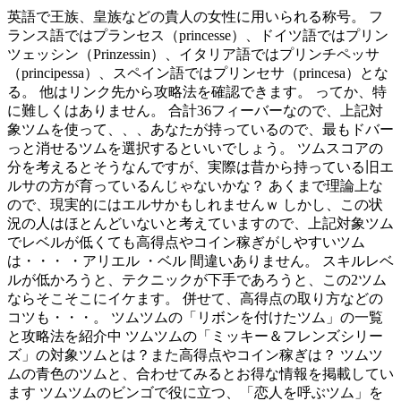
英語で王族、皇族などの貴人の女性に用いられる称号。 フ
ランス語ではプランセス（princesse）、ドイツ語ではプリン
ツェッシン（Prinzessin）、イタリア語ではプリンチペッサ
（principessa）、スペイン語ではプリンセサ（princesa）とな
る。 他はリンク先から攻略法を確認できます。 ってか、特
に難しくはありません。 合計36フィーバーなので、上記対
象ツムを使って、、、あなたが持っているので、最もドバー
っと消せるツムを選択するといいでしょう。 ツムスコアの
分を考えるとそうなんですが、実際は昔から持っている旧エ
ルサの方が育っているんじゃないかな？ あくまで理論上な
ので、現実的にはエルサかもしれませんｗ しかし、この状
況の人はほとんどいないと考えていますので、上記対象ツム
でレベルが低くても高得点やコイン稼ぎがしやすいツム
は・・・ ・アリエル ・ベル 間違いありません。 スキルレベ
ルが低かろうと、テクニックが下手であろうと、この2ツム
ならそこそこにイケます。 併せて、高得点の取り方などの
コツも・・・。 ツムツムの「リボンを付けたツム」の一覧
と攻略法を紹介中 ツムツムの「ミッキー＆フレンズシリー
ズ」の対象ツムとは？また高得点やコイン稼ぎは？ ツムツ
ムの青色のツムと、合わせてみるとお得な情報を掲載してい
ます ツムツムのビンゴで役に立つ、「恋人を呼ぶツム」を