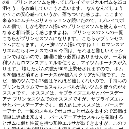
の9「プリンセスツムを使って1プレイでマジカルボムを25コ
消そう」を攻略していこうと思います。 なんなんでしょう
か？この安心感っていうか、落ちついた感じは。 ここまで
来るのにムチャぶりミッションが続いたので、1プレイでボ
ム25個で、しかも強ツム揃いのプリンセスツムを使えるって
なると相当優しく感じますよね。 プリンセスのツムの一覧
こちらがプリンセスツムになります。 こちらがプリンセス
ツムになります。 ん〜強いツム揃いですね！！ ロマンスア
リエルならボーナスで30％ 今回は、それほど難しいミッシ
ョンではないので、無理に使う必要はありませんが、一応有
利ツムもロマンスアリエルを使うと、マイツムボーナスが入
ります。 壊したボムの数が30％上乗せされますので、ボム
を20個ほど消すとボーナスが6個入りクリアが可能です。 た
だ、他のツムでも25個はそれほど難しくないので、手持ちの
プリンセスツムで一番スキルレベルが高いツムを使うのがオ
ススメです。 オススメは、サプライズエルサとバースデー
アナ プリンセスツムでのオススメですが、サプライズエル
サとバースデーアナです。 個人的にオススメは、バースデ
ーアナで、一回のスキルでポコポコとボムを出すので25個は
簡単に達成出来ます。 バースデーアナはスキルを発動する
とボムに似た性質を持つ互換エルサが出てきますが、このツ