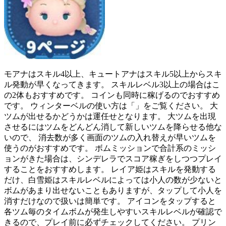
モアナはスキル4以上、キュートアナはスキル5以上からスキ
ル発動が早くなってきます。 スキルレベル3以上の場合はこ
の2体もおすすめです。 コインも同時に稼げるのでおすすめ
です。 ウィンターベルの使い方は「」をご覧ください。 大
ツムが出せるかどうかは運任せとなります。 大ツムを出現
させるにはツムをどんどん消して新しいツムを降らせる他な
いので、 消去数が多く画面のツムの入れ替えが早いツムを
使うのがおすすめです。 ボムミッションで合計系のミッシ
ョンがきた場合は、シンデレラでスコア稼ぎをしつつプレイ
することをおすすめします。 レイア姫はスキルを発動する
だけ、白雪姫はスキルレベルによっては小人の数が少ないと
ボムがあまり出せないこともありますが、タップして小人を
消すだけなので扱いは簡単です。 アイコンをタップすると
各ツム毎のタイムボムが発生しやすいスキルレベルが確認で
きるので、プレイ前に必ずチェックしてください。 プリン