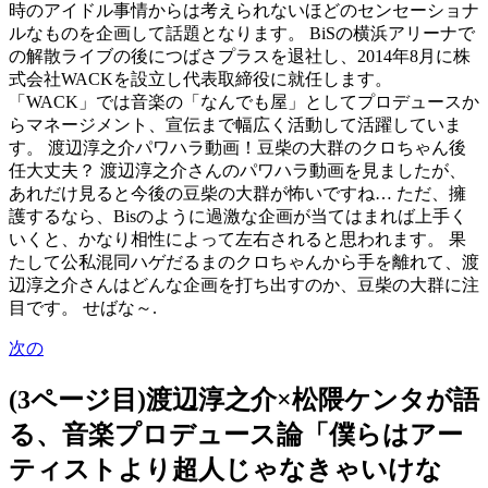
時のアイドル事情からは考えられないほどのセンセーショナ
ルなものを企画して話題となります。 BiSの横浜アリーナで
の解散ライブの後につばさプラスを退社し、2014年8月に株
式会社WACKを設立し代表取締役に就任します。
「WACK」では音楽の「なんでも屋」としてプロデュースか
らマネージメント、宣伝まで幅広く活動して活躍していま
す。 渡辺淳之介パワハラ動画！豆柴の大群のクロちゃん後
任大丈夫？ 渡辺淳之介さんのパワハラ動画を見ましたが、
あれだけ見ると今後の豆柴の大群が怖いですね… ただ、擁
護するなら、Bisのように過激な企画が当てはまれば上手く
いくと、かなり相性によって左右されると思われます。 果
たして公私混同ハゲだるまのクロちゃんから手を離れて、渡
辺淳之介さんはどんな企画を打ち出すのか、豆柴の大群に注
目です。 せばな～.
次の
(3ページ目)渡辺淳之介×松隈ケンタが語
る、音楽プロデュース論「僕らはアー
ティストより超人じゃなきゃいけな