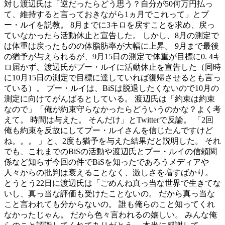
対し渡辺氏は「逆だったらどう思う？自分が50何万円払っ
て、維持すると言っておきながら1ヵ月でこれって」とプ
ー・ルイを説教。 8月までに3キロを戻すことを求め、戻っ
ていなかったら活動休止と宣告した。 しかし、8月の測定で
は体重は戻ったものの体脂肪率が大幅に上昇。 9月まで最後
の猶予が与えられるが、9月15日の測定で体重が目標に0. 4キ
ロ届かず、渡辺氏がプー・ルイに活動休止を宣告した（同時
に10月15日の測定で目標に達していれば復帰させるとも言っ
ている）。 プー・ルイは、BiSは脱退したくないので10月の
測定に向けてがんばるとしている。 渡辺氏は「約束は約束
なので」「俺が約束守らなかったらどういうのかな？よく考
えて。 時間は与えた。 そんだけ」とTwitterで反論。 「2回
俺も約束を反故にしてプー・ルイさんを信じたんですけど
ね。。。 」と、2度も猶予を与えた結果だと説明した。 それ
でも、これまでのBiSの活動や渡辺氏とプー・ルイの信頼関
係など知らず今回の件でBiSを知ったであろうメディアや
人々からの批判は衰えることなく、激しさを増すばかり。
とうとう22日に渡辺氏は「ごめんね真っ当な世界で生きてな
いし、真っ当な評価も受けたことないの。 だから真っ当な
こと言われても分からないの。 誰も俺らのこと知ってくれ
なかったじゃん。 だから色々言われるの嬉しい。 みんな俺