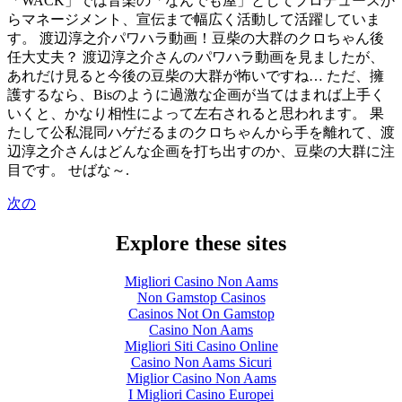
「WACK」では音楽の「なんでも屋」としてプロデュースか
らマネージメント、宣伝まで幅広く活動して活躍していま
す。 渡辺淳之介パワハラ動画！豆柴の大群のクロちゃん後
任大丈夫？ 渡辺淳之介さんのパワハラ動画を見ましたが、
あれだけ見ると今後の豆柴の大群が怖いですね… ただ、擁
護するなら、Bisのように過激な企画が当てはまれば上手く
いくと、かなり相性によって左右されると思われます。 果
たして公私混同ハゲだるまのクロちゃんから手を離れて、渡
辺淳之介さんはどんな企画を打ち出すのか、豆柴の大群に注
目です。 せばな～.
次の
Explore these sites
Migliori Casino Non Aams
Non Gamstop Casinos
Casinos Not On Gamstop
Casino Non Aams
Migliori Siti Casino Online
Casino Non Aams Sicuri
Miglior Casino Non Aams
I Migliori Casino Europei