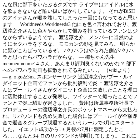
んな風に部下をいたぶるクズです ライブ中はアイドルに水
を飲まさないなど酷い扱いばかりしています。 それがBiSH
のアイナさんが喉を壊してしまった一因にもなってると思い
ます — Worldneeds Worldneeds3 他にも色々言われており、渡
辺淳之介さんは色々やらかして恨みを持っているファンは少
なからずいるようです。 渡辺淳之介、メンバーに当然のよ
うにセクハラをするな。 モモカンの顔を見てみろ。 明らか
に顔がこわばっているぞ。 パワハラはやられた側がパワハ
ラと思ったらパワハラだからな。 — 梅ちゃん先生
meumeumeume14 さん、あんまり評判良くないのかな？ 部下
へのパワハラ動画も拡散されてるみたい…。 （wikiより）
— g. o go2z3ma スポンサーリンク 渡辺淳之介がプー・ルイ
ダイエット企画でファンから批判殺到で炎上 渡辺淳之介さ
んはプー・ルイさんがダイエット企画に失敗したことを理由
に活動休止することが発表し、ツイッターで煽ったことでフ
ァンとで炎上騒動が起きました。 費用は所属事務所社長で
プロデューサーの渡辺淳之介氏のポケットマネーから支払わ
れ、リバウンドも含め失敗した場合にはプー・ルイが全額即
金で返金＆グループ脱退するというルールで3月にスタート
した。 イエット成功から1ヵ月後の7月に測定したとこ
ろ……なんと3キロのリバウンドが判明してしまう。 これに