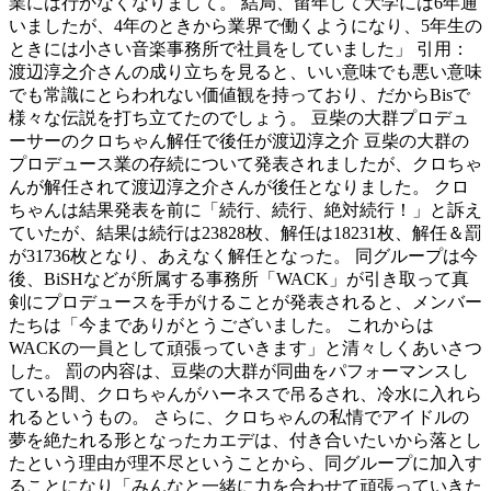
業には行かなくなりまして。 結局、留年して大学には6年通
いましたが、4年のときから業界で働くようになり、5年生の
ときには小さい音楽事務所で社員をしていました」 引用：
渡辺淳之介さんの成り立ちを見ると、いい意味でも悪い意味
でも常識にとらわれない価値観を持っており、だからBisで
様々な伝説を打ち立てたのでしょう。 豆柴の大群プロデュ
ーサーのクロちゃん解任で後任が渡辺淳之介 豆柴の大群の
プロデュース業の存続について発表されましたが、クロちゃ
んが解任されて渡辺淳之介さんが後任となりました。 クロ
ちゃんは結果発表を前に「続行、続行、絶対続行！」と訴え
ていたが、結果は続行は23828枚、解任は18231枚、解任＆罰
が31736枚となり、あえなく解任となった。 同グループは今
後、BiSHなどが所属する事務所「WACK」が引き取って真
剣にプロデュースを手がけることが発表されると、メンバー
たちは「今までありがとうございました。 これからは
WACKの一員として頑張っていきます」と清々しくあいさつ
した。 罰の内容は、豆柴の大群が同曲をパフォーマンスし
ている間、クロちゃんがハーネスで吊るされ、冷水に入れら
れるというもの。 さらに、クロちゃんの私情でアイドルの
夢を絶たれる形となったカエデは、付き合いたいから落とし
たという理由が理不尽ということから、同グループに加入す
ることになり「みんなと一緒に力を合わせて頑張っていきた