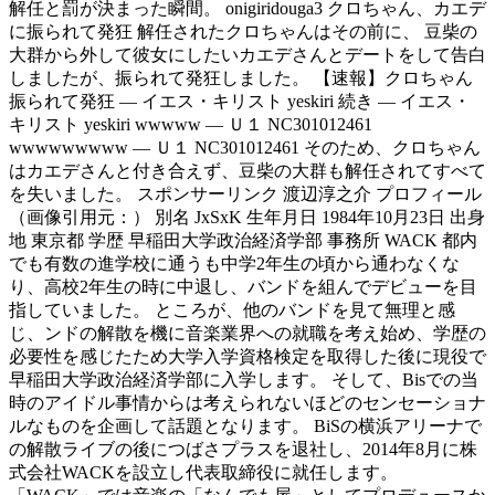
解任と罰が決まった瞬間。 onigiridouga3 クロちゃん、カエデ
に振られて発狂 解任されたクロちゃんはその前に、 豆柴の
大群から外して彼女にしたいカエデさんとデートをして告白
しましたが、振られて発狂しました。 【速報】クロちゃん
振られて発狂 — イエス・キリスト yeskiri 続き — イエス・
キリスト yeskiri wwwww — Ｕ１ NC301012461
wwwwwwwww — Ｕ１ NC301012461 そのため、クロちゃん
はカエデさんと付き合えず、豆柴の大群も解任されてすべて
を失いました。 スポンサーリンク 渡辺淳之介 プロフィール
（画像引用元：） 別名 JxSxK 生年月日 1984年10月23日 出身
地 東京都 学歴 早稲田大学政治経済学部 事務所 WACK 都内
でも有数の進学校に通うも中学2年生の頃から通わなくな
り、高校2年生の時に中退し、バンドを組んでデビューを目
指していました。 ところが、他のバンドを見て無理と感
じ、ンドの解散を機に音楽業界への就職を考え始め、学歴の
必要性を感じたため大学入学資格検定を取得した後に現役で
早稲田大学政治経済学部に入学します。 そして、Bisでの当
時のアイドル事情からは考えられないほどのセンセーショナ
ルなものを企画して話題となります。 BiSの横浜アリーナで
の解散ライブの後につばさプラスを退社し、2014年8月に株
式会社WACKを設立し代表取締役に就任します。