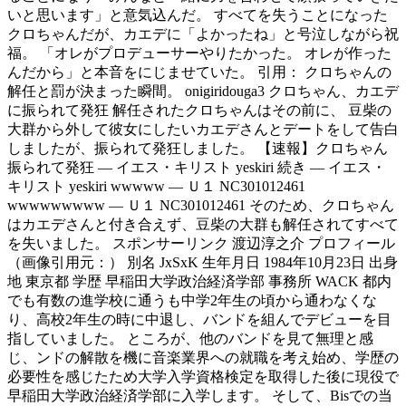
いと思います」と意気込んだ。 すべてを失うことになった
クロちゃんだが、カエデに「よかったね」と号泣しながら祝
福。 「オレがプロデューサーやりたかった。 オレが作った
んだから」と本音をにじませていた。 引用： クロちゃんの
解任と罰が決まった瞬間。 onigiridouga3 クロちゃん、カエデ
に振られて発狂 解任されたクロちゃんはその前に、 豆柴の
大群から外して彼女にしたいカエデさんとデートをして告白
しましたが、振られて発狂しました。 【速報】クロちゃん
振られて発狂 — イエス・キリスト yeskiri 続き — イエス・
キリスト yeskiri wwwww — Ｕ１ NC301012461
wwwwwwwww — Ｕ１ NC301012461 そのため、クロちゃん
はカエデさんと付き合えず、豆柴の大群も解任されてすべて
を失いました。 スポンサーリンク 渡辺淳之介 プロフィール
（画像引用元：） 別名 JxSxK 生年月日 1984年10月23日 出身
地 東京都 学歴 早稲田大学政治経済学部 事務所 WACK 都内
でも有数の進学校に通うも中学2年生の頃から通わなくな
り、高校2年生の時に中退し、バンドを組んでデビューを目
指していました。 ところが、他のバンドを見て無理と感
じ、ンドの解散を機に音楽業界への就職を考え始め、学歴の
必要性を感じたため大学入学資格検定を取得した後に現役で
早稲田大学政治経済学部に入学します。 そして、Bisでの当