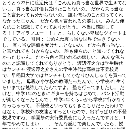
とうとう22日に渡辺氏は「ごめんね真っ当な世界で生きてな
いし、真っ当な評価も受けたことないの。 だから真っ当な
こと言われても分からないの。 誰も俺らのこと知ってくれ
なかったじゃん。 だから色々言われるの嬉しい。 みんな俺
らのこと認識してくれてありがとう。 本当に感謝して
る！！アイラブユー！！」と、らしくない卑屈なツイートま
でしている。 引用： ごめんね真っ当な世界で生きてない
し、 真っ当な評価も受けたことないの。 だから真っ当なこ
と言われても 分からないの。 誰も俺らのこと知ってくれな
かったじゃん。 だから色々言われるの嬉しい。 みんな俺ら
のこと認識してくれてありがとう。 渡辺淳之介は学生時代
はヤンチャ 渡辺淳之介さんの学生時代は高校は不登校児
で、早稲田大学ではヤンチャしてかなりひんしゅくを買って
いました。 母親が小学校の教師だったんで、小学校3年生く
らいまでは勉強してたんですよ。 塾も行ってましたし。 だ
けど、中学1年のときにギターを持ちはじめて、バンド活動
が楽しくなったもんで 、中学2年くらいから学校に行かなく
なっちゃって。 不登校といっても引きこもりだったわけで
はなく、学校外の友達とずっといたので、出ずっぱりの不登
校児ですね。 学園祭の実行委員会にも入ったんですけど、1
年でやめてしまい……。 そんな感じで楽しんでいたら、授