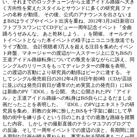
い、それまでのロックチューンから王道アイドル路線へ大き
く方向性を変えたスタイルとサウンドに多くの研究員 ファ
ンの名称 が動揺。 その後、公式のアナウンスを出さないま
まBiSはライブやイベント出演を重ね、2012年3月24日新宿ロ
フトプラスワンにてCDデビュー一周年記念イベント『全曲
踊ろうぜみんな。 あと乾杯しよう。 』を開催。 オールナイ
トイベントとなった本イベントの様子はニコニコ生放送でも
ライブ配信。 合計視聴者3万人を超える注目を集めたイベン
ト終盤、マネージャーの渡辺が一人ステージ上に立ちBiSの
王道アイドル路線転身についての叛意を涙ながらに訴え、同
シングルのリリースをもってディレクターの降板を表明。
この渡辺の言動により研究員の動揺はピークに達する。 そ
してシングル発売前日の2012年4月10日午前0時（CDが店頭
に並ぶのは発売日前日が通常のため実質上の発売日）にBiS
は新曲のPV「IDOL」を公開。 先に公開されたPV「アイド
ル」と王道アイドル路線への転身はBiS自らによるだまし企
画だったことを表明した。 「IDOL」のPVはエキストラの研
究員を集め、邪教の女神に扮したBiSを十字架に磔にして早
朝の街中を練り歩くという日のこれまでの過激な路線を踏襲
した内容。 しかしその撮影直後のテラシマユフのブログで
の反論、そして一周年イベントでの渡辺の涙と、長期間に渡
る周到な計画が積み重ねられ、事実を知る関係者もごく一部