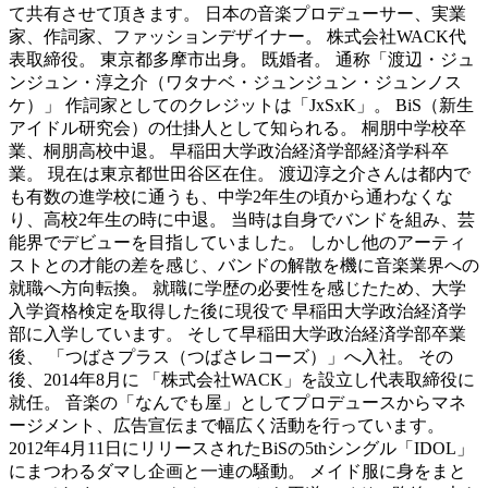
て共有させて頂きます。 日本の音楽プロデューサー、実業
家、作詞家、ファッションデザイナー。 株式会社WACK代
表取締役。 東京都多摩市出身。 既婚者。 通称「渡辺・ジュ
ンジュン・淳之介（ワタナベ・ジュンジュン・ジュンノス
ケ）」 作詞家としてのクレジットは「JxSxK」。 BiS（新生
アイドル研究会）の仕掛人として知られる。 桐朋中学校卒
業、桐朋高校中退。 早稲田大学政治経済学部経済学科卒
業。 現在は東京都世田谷区在住。 渡辺淳之介さんは都内で
も有数の進学校に通うも、中学2年生の頃から通わなくな
り、高校2年生の時に中退。 当時は自身でバンドを組み、芸
能界でデビューを目指していました。 しかし他のアーティ
ストとの才能の差を感じ、バンドの解散を機に音楽業界への
就職へ方向転換。 就職に学歴の必要性を感じたため、大学
入学資格検定を取得した後に現役で 早稲田大学政治経済学
部に入学しています。 そして早稲田大学政治経済学部卒業
後、 「つばさプラス（つばさレコーズ）」へ入社。 その
後、2014年8月に 「株式会社WACK」を設立し代表取締役に
就任。 音楽の「なんでも屋」としてプロデュースからマネ
ージメント、広告宣伝まで幅広く活動を行っています。
2012年4月11日にリリースされたBiSの5thシングル「IDOL」
にまつわるダマし企画と一連の騒動。 メイド服に身をまと