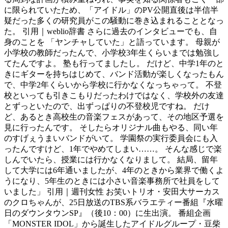
に限られていたため、「アイドル」のPV公開直後は半信半
疑だった多くの研究員がこの騒動に巻き込まれることとなっ
た。 引用｜weblio辞書 さらに過去のインタビューでも、自
身のことを 「ヤンチャしていた」と語っています。 母親が
小学校の教師だったんで、小学校3年生くらいまでは勉強し
てたんですよ。 塾も行ってましたし。 だけど、中学1年のと
きにギターを持ちはじめて、バンド活動が楽しくなったもん
で、中学2年くらいから学校に行かなくなっちゃって。 不登
校といっても引きこもりだったわけではなく、学校外の友達
とずっといたので、出ずっぱりの不登校児ですね。 だけ
ど、あるとき高校生の音楽フェスがあって、その地区予選を
見に行ったんです。 そしたらオリジナル曲もやる、同い年
のすげぇうまいバンドがいて。 学園祭の実行委員会にも入
ったんですけど、1年でやめてしまい……。 そんな感じで楽
しんでいたら、授業には行かなくなりまして。 結局、留年
して大学には6年通いましたが、4年のときから業界で働くよ
うになり、5年生のときには小さい音楽事務所で社員をして
いました」 引用｜週刊女性 お笑いトリオ・安田大サーカス
のクロちゃんが、25日放送のTBS系バラエティー番組『水曜
日のダウンタウンSP』（後10：00）に生出演。 番組企画
「MONSTER IDOL」から誕生したアイドルグループ・豆柴