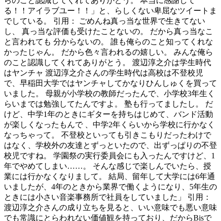
らのこと認識してくれてありがとう。 本当に感謝して
る！！アイラブユー！！」と、らしくない卑屈なツイートま
でしている。 引用： ごめんね真っ当な世界で生きてない
し、 真っ当な評価も受けたことないの。 だから真っ当なこ
と言われても 分からないの。 誰も俺らのこと知ってくれな
かったじゃん。 だから色々言われるの嬉しい。 みんな俺ら
のこと認識してくれてありがとう。 渡辺淳之介は学生時代
はヤンチャ 渡辺淳之介さんの学生時代は高校は不登校児
で、早稲田大学ではヤンチャしてかなりひんしゅくを買って
いました。 母親が小学校の教師だったんで、小学校3年生く
らいまでは勉強してたんですよ。 塾も行ってましたし。 だ
けど、中学1年のときにギターを持ちはじめて、バンド活動
が楽しくなったもんで 、中学2年くらいから学校に行かなく
なっちゃって。 不登校といっても引きこもりだったわけで
はなく、学校外の友達とずっといたので、出ずっぱりの不登
校児ですね。 学園祭の実行委員会にも入ったんですけど、1
年でやめてしまい……。 そんな感じで楽しんでいたら、授
業には行かなくなりまして。 結局、留年して大学には6年通
いましたが、4年のときから業界で働くようになり、5年生の
ときには小さい音楽事務所で社員をしていました」 引用：
渡辺淳之介さんの成り立ちを見ると、いい意味でも悪い意味
でも常識にとらわれない価値観を持っており、だからBisで