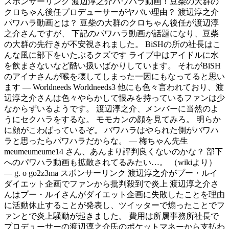
スポンサーリンク 渡辺淳之介パワハラ動画！豆柴の大群の
クロちゃん後任プロデューサーがヤバい理由？ 渡辺淳之介
パワハラ動画とは？ 豆柴の大群のクロちゃん後任が渡辺淳
之介さんですが、 下記のパワハラ動画が話題になり、豆柴
の大群の先行きが不安視されました。 BiSHの所の社長はこ
んな風に部下をいたぶるクズです ライブ中はアイドルに水
を飲まさないなど酷い扱いばかりしています。 それがBiSH
のアイナさんが喉を壊してしまった一因にもなってると思い
ます — Worldneeds Worldneeds3 他にも色々言われており、渡
辺淳之介さんは色々やらかして恨みを持っているファンは少
なからずいるようです。 渡辺淳之介、メンバーに当然のよ
うにセクハラをするな。 モモカンの顔を見てみろ。 明らか
に顔がこわばっているぞ。 パワハラはやられた側がパワハ
ラと思ったらパワハラだからな。 — 梅ちゃん先生
meumeumeume14 さん、あんまり評判良くないのかな？ 部下
へのパワハラ動画も拡散されてるみたい…。 （wikiより）
— g. o go2z3ma スポンサーリンク 渡辺淳之介がプー・ルイ
ダイエット企画でファンから批判殺到で炎上 渡辺淳之介さ
んはプー・ルイさんがダイエット企画に失敗したことを理由
に活動休止することが発表し、ツイッターで煽ったことでフ
ァンとで炎上騒動が起きました。 費用は所属事務所社長で
プロデューサーの渡辺淳之介氏のポケットマネーから支払わ