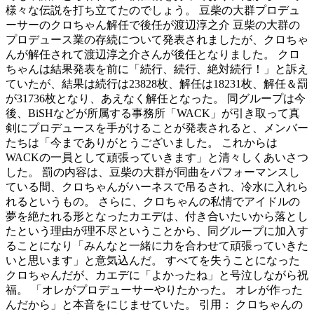
様々な伝説を打ち立てたのでしょう。 豆柴の大群プロデュ
ーサーのクロちゃん解任で後任が渡辺淳之介 豆柴の大群の
プロデュース業の存続について発表されましたが、クロちゃ
んが解任されて渡辺淳之介さんが後任となりました。 クロ
ちゃんは結果発表を前に「続行、続行、絶対続行！」と訴え
ていたが、結果は続行は23828枚、解任は18231枚、解任＆罰
が31736枚となり、あえなく解任となった。 同グループは今
後、BiSHなどが所属する事務所「WACK」が引き取って真
剣にプロデュースを手がけることが発表されると、メンバー
たちは「今までありがとうございました。 これからは
WACKの一員として頑張っていきます」と清々しくあいさつ
した。 罰の内容は、豆柴の大群が同曲をパフォーマンスし
ている間、クロちゃんがハーネスで吊るされ、冷水に入れら
れるというもの。 さらに、クロちゃんの私情でアイドルの
夢を絶たれる形となったカエデは、付き合いたいから落とし
たという理由が理不尽ということから、同グループに加入す
ることになり「みんなと一緒に力を合わせて頑張っていきた
いと思います」と意気込んだ。 すべてを失うことになった
クロちゃんだが、カエデに「よかったね」と号泣しながら祝
福。 「オレがプロデューサーやりたかった。 オレが作った
んだから」と本音をにじませていた。 引用： クロちゃんの