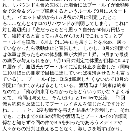
れ、リバウンドも含め失敗した場合にはプー・ルイが全額即
金で返金＆グループ脱退するというルールで3月にスタート
した。 イエット成功から1ヵ月後の7月に測定したとこ
ろ……なんと3キロのリバウンドが判明してしまう。 これに
対し渡辺氏は「逆だったらどう思う？自分が50何万円払っ
て、維持すると言っておきながら1ヵ月でこれって」とプ
ー・ルイを説教。 8月までに3キロを戻すことを求め、戻っ
ていなかったら活動休止と宣告した。 しかし、8月の測定で
は体重は戻ったものの体脂肪率が大幅に上昇。 9月まで最後
の猶予が与えられるが、9月15日の測定で体重が目標に0. 4キ
ロ届かず、渡辺氏がプー・ルイに活動休止を宣告した（同時
に10月15日の測定で目標に達していれば復帰させるとも言っ
ている）。 プー・ルイは、BiSは脱退したくないので10月の
測定に向けてがんばるとしている。 渡辺氏は「約束は約束
なので」「俺が約束守らなかったらどういうのかな？よく考
えて。 時間は与えた。 そんだけ」とTwitterで反論。 「2回
俺も約束を反故にしてプー・ルイさんを信じたんですけど
ね。。。 」と、2度も猶予を与えた結果だと説明した。 それ
でも、これまでのBiSの活動や渡辺氏とプー・ルイの信頼関
係など知らず今回の件でBiSを知ったであろうメディアや
人々からの批判は衰えることなく、激しさを増すばかり。