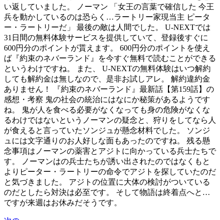
い返していました。 ノーマン 「女王の言葉で確信した 今王
兵を動かしているのは恐らく…ラートリー家現当主 ピータ
ー・ラートリーだ」 最後の敵は人間でした。 U-NEXTでは
31日間の無料体験サービスを提供していて、登録後すぐに
600円分のポイントが貰えます。 600円分のポイントを使え
ば『約束のネバーランド』を今すぐ無料で読むことができる
というわけですね。 また、 U-NEXTの無料体験はいつ解約
しても解約金は無しなので、是非お試しアレ。 解約違約金
ありません！ 『約束のネバーランド』最新話【第159話】の
感想・考察 鬼の社会の統治にはなにか秘策があるようです
ね。 鬼が人を食べる必要がなくなっても身の危険がなくな
るわけではないというノーマンの疑念と、狩りをしてなら人
が食えると言っていたソンジュが懸念材料でした。 ソンジ
ュには文字通りのお人好しな面もあったのですね。 残る懸
念事項はノーマンの薬害とアジトに向かっている兵士たちで
す。 ノーマンはの兵士たちが誘い出されたのではなくもと
よりピーター・ラートリーの命令でアジトを探していたのだ
と気づきました。 アジトの位置に大体の検討がついている
のだとしたら対決は必至です。 そして物語は終着点へと…
ですが来週はお休みだそうです。