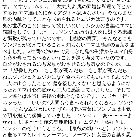
す。 ですが。 ムジカ 「 大丈夫よ 鬼の問題は私達で何とか
するわ エマ達はとにかくアジトへ急ぎなさい」 今ならまだ
鬼の内乱としてことを収められるとムジカは言うのです。
鬼の世界のことは任せて欲しいというムジカの言葉にエマは
感謝をしていました。 … ソンジュだけは人肉に対する未練
と衝動が残っていたのです。 【感謝の言葉】 そんなとこを
ソンジュが考えていることも知らないエマは感謝の言葉を述
べました。 2年間の旅の中で見てきた鬼の生活からエマ自身
も命を奪って食べるということを深く考えていたのです。
自分が殺されるのも家族が殺させるのも嫌なのですが。 エ
マ 「想像したの。 もし私が死んだら…もし私が死んだら
ね…ソンジュとムジカになら食べられてもいいって思った」
二人に出会ったことで 鬼を殺したくないと思えるようにな
ったとエマは心の底から二人に感謝していました。 そして
エマ達とは本当に最後の別れとなるのです。 ムジカ 「行っ
ちゃった……いいの? 人間もう食べられなくなるわよソンジ
ュ」 そんなムジカにいたずらっぽい言葉にソンジュは本気
で頭を抱えて後悔していました。 ソンジュ 「あ〜〜〜〜よ
かねぇよ! あ〜〜!! 俺の馬鹿野郎!! 」 ムジカ 「私好きよ。
ソンジュのそういうところ」 【最後の戦いへと】 アジトへ
と走るエマとレイとノーマン。 ノーマンは女王の言葉を思