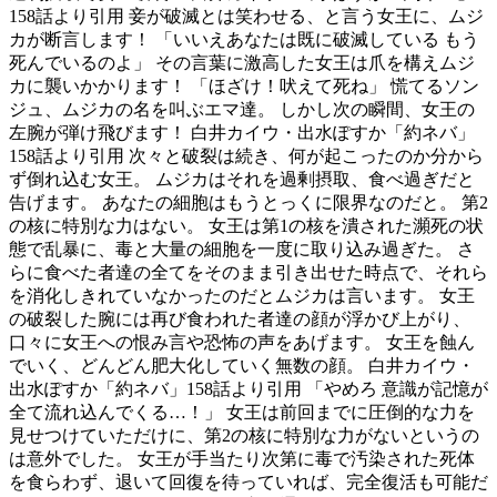
158話より引用 妾が破滅とは笑わせる、と言う女王に、ムジ
カが断言します！ 「いいえあなたは既に破滅している もう
死んでいるのよ」 その言葉に激高した女王は爪を構えムジ
カに襲いかかります！ 「ほざけ！吠えて死ね」 慌てるソン
ジュ、ムジカの名を叫ぶエマ達。 しかし次の瞬間、女王の
左腕が弾け飛びます！ 白井カイウ・出水ぽすか「約ネバ」
158話より引用 次々と破裂は続き、何が起こったのか分から
ず倒れ込む女王。 ムジカはそれを過剰摂取、食べ過ぎだと
告げます。 あなたの細胞はもうとっくに限界なのだと。 第2
の核に特別な力はない。 女王は第1の核を潰された瀕死の状
態で乱暴に、毒と大量の細胞を一度に取り込み過ぎた。 さ
らに食べた者達の全てをそのまま引き出せた時点で、それら
を消化しきれていなかったのだとムジカは言います。 女王
の破裂した腕には再び食われた者達の顔が浮かび上がり、
口々に女王への恨み言や恐怖の声をあげます。 女王を蝕ん
でいく、どんどん肥大化していく無数の顔。 白井カイウ・
出水ぽすか「約ネバ」158話より引用 「やめろ 意識が記憶が
全て流れ込んでくる…！」 女王は前回までに圧倒的な力を
見せつけていただけに、第2の核に特別な力がないというの
は意外でした。 女王が手当たり次第に毒で汚染された死体
を食らわず、退いて回復を待っていれば、完全復活も可能だ