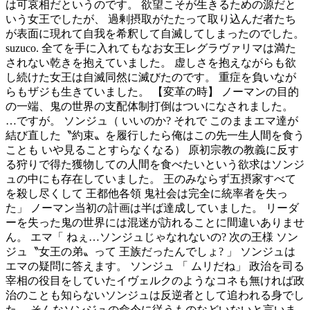
は可哀相だというのです。 欲望こそが生きるための源だと
いう女王でしたが、 過剰摂取がたたって取り込んだ者たち
が表面に現れて自我を希釈して自滅してしまったのでした。
suzuco. 全てを手に入れてもなお女王レグラヴァリマは満た
されない乾きを抱えていました。 虚しさを抱えながらも欲
し続けた女王は自滅同然に滅びたのです。 重症を負いなが
らもザジも生きていました。 【変革の時】 ノーマンの目的
の一端、鬼の世界の支配体制打倒はついになされました。
…ですが。 ソンジュ（ いいのか? それで このままエマ達が
結び直した〝約束〟を履行したら俺はこの先一生人間を食う
ことも いや見ることすらなくなる） 原初宗教の教義に反す
る狩りで得た獲物しての人間を食べたいという欲求はソンジ
ュの中にも存在していました。 王のみならず五摂家すべて
を殺し尽くして 王都他各領 鬼社会は完全に統率者を失っ
た」 ノーマン当初の計画は半ば達成していました。 リーダ
ーを失った鬼の世界には混迷が訪れることに間違いありませ
ん。 エマ「 ねぇ…ソンジュじゃなれないの? 次の王様 ソン
ジュ〝女王の弟〟って 王族だったんでしょ? 」 ソンジュは
エマの疑問に答えます。 ソンジュ 「 ムリだね」 政治を司る
宰相の役目をしていたイヴェルクのようなコネも無ければ政
治のことも知らないソンジュは反逆者として追われる身でし
た。 そんなソンジュの命令に従うものなどいないと言いま