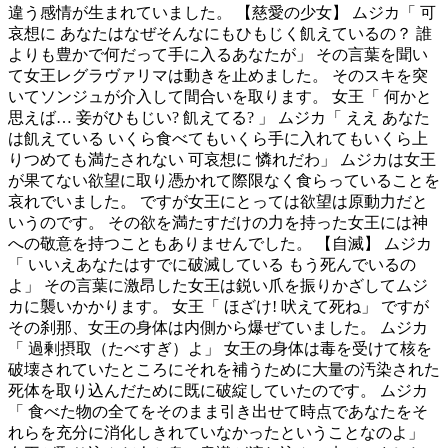
違う感情が生まれていました。 【慈愛の少女】 ムジカ「 可
哀想に あなたはなぜそんなにもひもじく飢えているの？ 誰
よりも豊かで何だって手に入るあなたが」 その言葉を聞い
て女王レグラヴァリマは動きを止めました。 そのスキを突
いてソンジュが介入して間合いを取ります。 女王「 何かと
思えば… 妾がひもじい? 飢えてる? 」 ムジカ「 ええ あなた
は飢えている いくら食べてもいくら手に入れてもいくら上
りつめても満たされない 可哀想に 憐れだわ」 ムジカは女王
が果てない欲望に取り憑かれて際限なく食らっていることを
哀れでいました。 ですが女王にとっては欲望は原動力だと
いうのです。 その欲を満たすだけの力を持った女王には神
への敬意を持つこともありませんでした。 【自滅】 ムジカ
「 いいえあなたはすでに破滅している もう死んでいるの
よ」 その言葉に激昂した女王は鋭い爪を振りかざしてムジ
カに襲いかかります。 女王「 ほざけ! 吠えて死ね」 ですが
その刹那、女王の身体は内側から爆ぜていました。 ムジカ
「 過剰摂取（たべすぎ）よ」 女王の身体は毒を受けて核を
破壊されていたところにそれを補うために大量の汚染された
死体を取り込んだために既に破綻していたのです。 ムジカ
「 食べた物の全てをそのまま引き出せて時点であなたをそ
れらを充分に消化しきれていなかったということなのよ」