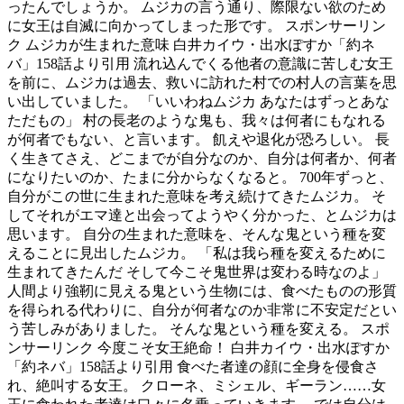
ったんでしょうか。 ムジカの言う通り、際限ない欲のため
に女王は自滅に向かってしまった形です。 スポンサーリン
ク ムジカが生まれた意味 白井カイウ・出水ぽすか「約ネ
バ」158話より引用 流れ込んでくる他者の意識に苦しむ女王
を前に、ムジカは過去、救いに訪れた村での村人の言葉を思
い出していました。 「いいわねムジカ あなたはずっとあな
ただもの」 村の長老のような鬼も、我々は何者にもなれる
が何者でもない、と言います。 飢えや退化が恐ろしい。 長
く生きてさえ、どこまでが自分なのか、自分は何者か、何者
になりたいのか、たまに分からなくなると。 700年ずっと、
自分がこの世に生まれた意味を考え続けてきたムジカ。 そ
してそれがエマ達と出会ってようやく分かった、とムジカは
思います。 自分の生まれた意味を、そんな鬼という種を変
えることに見出したムジカ。 「私は我ら種を変えるために
生まれてきたんだ そして今こそ鬼世界は変わる時なのよ」
人間より強靭に見える鬼という生物には、食べたものの形質
を得られる代わりに、自分が何者なのか非常に不安定だとい
う苦しみがありました。 そんな鬼という種を変える。 スポ
ンサーリンク 今度こそ女王絶命！ 白井カイウ・出水ぽすか
「約ネバ」158話より引用 食べた者達の顔に全身を侵食さ
れ、絶叫する女王。 クローネ、ミシェル、ギーラン……女