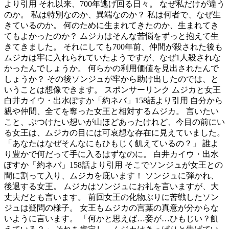
より引用 それ以来、700年逃げ回る日々。 なぜ私だけが違う
のか。 私は特別なのか、異端なのか？ 私は何者で、なぜ生
きているのか。 何のために生まれてきたのか、生まれてき
てもよかったのか？ ムジカはそんな苦悩をずっと抱えて生
きてきました。 それにしても700年前、仲間が殺された後も
ムジカは牢に入れられていたようですが、なぜ1人殺されな
かったんでしょうか。 何らかの利用価値を見出されたんで
しょうか？ その後ソンジュが牢から助け出したのでは、と
いうことは想像できます。 スポンサーリンク ムジカと女王
白井カイウ・出水ぽすか「約ネバ」158話より引用 自分から
親や仲間、全てを奪った女王と相対するムジカ。 言いたい
こと、ぶつけたい想いが山ほどあったけれど、今目の前にい
る女王は、ムジカの目には可哀想な存在に見えていました。
「あなたはなぜそんなにもひもじく飢えているの？」 誰よ
り豊かで何だって手に入るはずなのに。 白井カイウ・出水
ぽすか「約ネバ」158話より引用 そこでソンジュが女王との
間に割って入り、ムジカを庇います！ ソンジュに弾かれ、
後退する女王。 ムジカはソンジュにお礼を言いますが、大
丈夫だとも言います。 前回女王の化物ぶりに苦戦したソン
ジュは疑問の様子。 女王もムジカの言葉の真意が分からな
いように言います。 「何かと思えば…妾が…ひもじい？飢