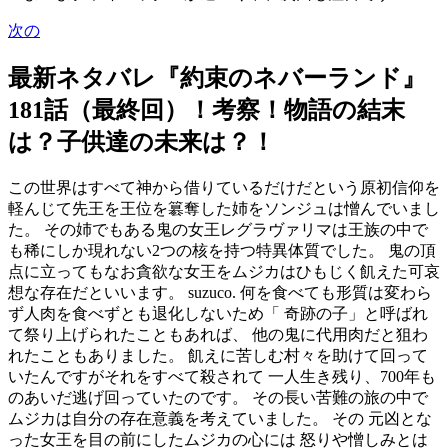
次の
最新ネタバレ『約束のネバーランド』
181話（最終回）！考察！物語の結末
は？子供達の未来は？！
この世界はすべて神から借りているだけだという原初信仰を
軽んじて先王を王位を簒奪した姉をソンジュは憎んでいまし
た。 その姉でもある鬼の女王レグラヴァリマは王族の中で
も稀にしか現れない2つの核を持つ特異体質でした。 鬼の頂
点に立ってもなお貪欲な女王をムジカはひもじく飢えた可哀
想な存在だといいます。 suzuco. 何を食べても形質は変わら
ず人肉を食べずとも退化しないため「 奇跡の子」と呼ばれ
て祭り上げられたこともあれば、 他の鬼に代用肉だと狙わ
れたこともありました。 飢えに苦しむ村々を助けて回って
いたんですがそれをすべて殺されて 一人生き残り、700年も
のあいだ逃げ回っていたのです。 その長い苦難の旅の中で
ムジカは自分の存在意義を考えていました。 その 元凶とな
った女王を目の前にしたムジカの心には 怒りや憎しみとは