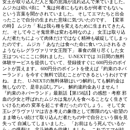
女王が取り込んだ人と鬼の意識が流れ込んで来ていました。
ムジカは幼い頃に 〝 鬼は何者にもなれるが何者でもない〟
という言葉を聞かされていました。 そしてエマたちと出会
ったことで自分の生まれた意味に気づいたのです。 【変革
の時】 ムジカ「 私は我ら種を変えるために生まれてきたん
だ。 そして今こそ鬼世界は変わる時なのよ」 女王は取り込
んだ者たちによって肉体だけではなく精神も破綻してしまっ
たのです。 ムジカ「 あなたは食べた命に食いつぶされる さ
ようならレグラヴァリマ女王陛下」 暴食の限り尽くした女
王はついにここに倒れました。 U-NEXTでは 31日間の無料
体験サービスを提供していて、登録後すぐに 600円分のポイ
ントが貰えます。 600円分のポイントを使えば『約束のネバ
ーランド』を今すぐ無料で読むことができるというわけです
ね。 また、 U-NEXTの無料体験はいつ解約しても解約金は
無しなので、是非お試しアレ。 解約違約金ありません！
『約束のネバーランド』最新話【第158話】の感想・考察 邪
血の少女と呼ばれたムジカは鬼が人を食べることなく生きて
いけるための 変革を起こす者だったのでしょう。 そして女
王レグラヴァリマは古き考えの象徴として際限のない欲望の
まま喰らい続けて取り込んだ者たちの中で自分という個を見
失って 自滅してしまいました。 「お前はもう死んでいるか
ら」の爆裂は、北斗神拳を彷彿しました。 これでエマが結