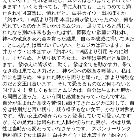
えている？」 それを肯定し、ムジカはきっぱりと告げてい
きます！ いくら食べても、手に入れても、上りつめても満
たされず可哀想に、憐れだと。 白井カイウ・出水ぽすか
「約ネバ」158話より引用 本当は何が欲しかったのか、何を
恐れているのかと問いかけるムジカ。 足りていると感じら
れたなら別の未来もあったはず。 際限ない欲望に囚われ、
神への敬意を忘れ命を貪った結果、自らを破滅に導いてきた
ことにあなたは気づいていない、とムジカは言います。 白
井カイウ・出水ぽすか「約ネバ」158話より引用 それに対
し、くだらぬ、と切り捨てる女王。 欲望は美徳だと反論し
ます。 欲ゆえに皆求め、動く。 欲は全てを動かす力、果て
なき欲は果てなき力だと。 神や命への敬意を嘲笑い、私は
誰にも謙らぬ、生まれた時から周りと違った、誰より特別な
のだと女王は言います。 そして恐るるものなど何もないと
叫びます！ 奇しくも女王とムジカは、自分は生まれた時か
ら周囲と違った、という同じ感覚を持っていたんですね。
自分が生まれた意味を苦悩し続けてきたムジカに対して、自
分は特別だと言い切り、疑う様子もない女王、かなり対照的
です。 幼い女王の姿がちらっと登場していて可愛いんです
が、その足元には縛られた人間や切られた腕が。 やはり気
性は当時から変わっていなさそうです。 スポンサーリンク
過剰摂取で女王破裂！ 白井カイウ・出水ぽすか「約ネバ」