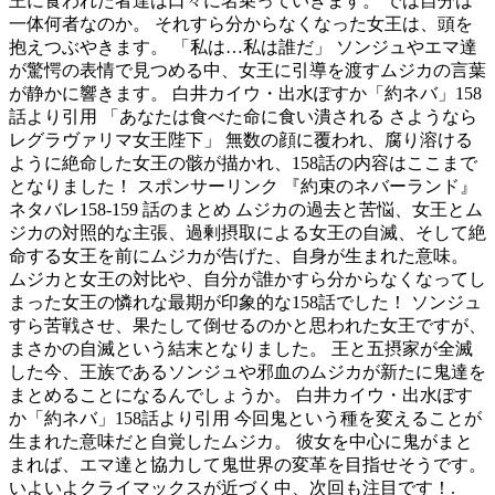
王に食われた者達は口々に名乗っていきます。 では自分は
一体何者なのか。 それすら分からなくなった女王は、頭を
抱えつぶやきます。 「私は…私は誰だ」 ソンジュやエマ達
が驚愕の表情で見つめる中、女王に引導を渡すムジカの言葉
が静かに響きます。 白井カイウ・出水ぽすか「約ネバ」158
話より引用 「あなたは食べた命に食い潰される さようなら
レグラヴァリマ女王陛下」 無数の顔に覆われ、腐り溶ける
ように絶命した女王の骸が描かれ、158話の内容はここまで
となりました！ スポンサーリンク 『約束のネバーランド』
ネタバレ158-159 話のまとめ ムジカの過去と苦悩、女王とム
ジカの対照的な主張、過剰摂取による女王の自滅、そして絶
命する女王を前にムジカが告げた、自身が生まれた意味。
ムジカと女王の対比や、自分が誰かすら分からなくなってし
まった女王の憐れな最期が印象的な158話でした！ ソンジュ
すら苦戦させ、果たして倒せるのかと思われた女王ですが、
まさかの自滅という結末となりました。 王と五摂家が全滅
した今、王族であるソンジュや邪血のムジカが新たに鬼達を
まとめることになるんでしょうか。 白井カイウ・出水ぽす
か「約ネバ」158話より引用 今回鬼という種を変えることが
生まれた意味だと自覚したムジカ。 彼女を中心に鬼がまと
まれば、エマ達と協力して鬼世界の変革を目指せそうです。
いよいよクライマックスが近づく中、次回も注目です！.