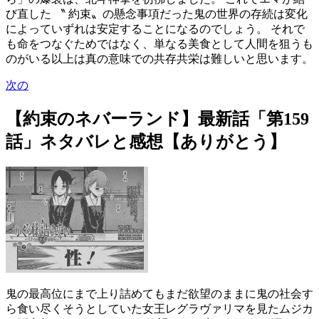
び直した 〝 約束〟の懸念事項だった鬼の世界の存続は変化
によっていずれは安定することになるのでしょう。 それで
も命をつなぐためではなく、単なる美食として人間を狙うも
のがいる以上は真の意味での共存共栄は難しいと思います。
次の
【約束のネバーランド】最新話「第159
話」ネタバレと感想【ありがとう】
鬼の最高位にまで上り詰めてもまだ欲望のままに鬼の社会す
ら食い尽くそうとしていた女王レグラヴァリマを見たムジカ