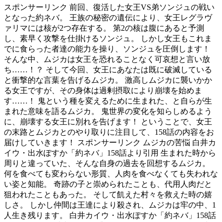
スポンサーリンク 前回、復活した女王VS弟ソンジュの戦い
となった約ネバ。 王族の秘密の遺伝により、女王レグラヴ
ァリマには核が2つ存在する。 第2の核は腹にあると予測
し、素早く攻撃を仕掛けるソンジュ。 しかし女王もこれま
でに食らった者達の能力を操り、ソンジュを圧倒します！
そんな中、ムジカは女王を恐れることなく可哀想と言い放
ち……！？ そして今回、女王にあなたは既に破滅している
と衝撃的な言葉を告げるムジカ。 激高しムジカに襲いかか
る女王ですが、その身体は過剰摂取により崩壊を始めま
す……！ 鬼という種を変えるために生まれた、と自らが生
まれた意味を語るムジカ。 鬼世界の変化を知らしめるよう
に、崩壊する女王に別れを告げます！ ということで、女王
の末路とムジカとのやり取りに注目して、158話の内容をお
届けしていきます！ スポンサーリンク ムジカの苦悩 白井カ
イウ・出水ぽすか「約ネバ」158話より引用 生まれた時から
周りと違っていた、そんな自身の過去を回想するムジカ。
何を食べても変わらない形質、人肉を食べなくても失われな
い姿と知能。 奇跡の子と崇められたことも、代用人肉だと
狙われたこともあった。 そして飢えた村々を救えた時の嬉
しさ。 しかし仲間は王達により殺され、ムジカは牢の中、1
人生き残ります。 白井カイウ・出水ぽすか「約ネバ」158話