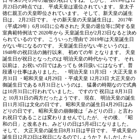
日 年末のその年の最後の祝日ですね。 しかし、 2019年は12
月23日の時点では、 平成天皇は退位されています。 皇太子
徳仁親王の天皇即位されています。 そして、新天皇の誕生
日は、 2月23日です。 その新天皇の天皇誕生日は、 2017年
（平成29年）6月16日に公布された 天皇の退位等に関する皇
室典範特例法で 2020年から 天皇誕生日が2月23日なると決め
られているのです。 こういった理由で 2019年は天皇誕生日
がない年になるのです。 天皇誕生日がない年というのは、
1948年の祝日法の施行以来、 初めての年 となります。 天皇
誕生日が祝日となったのは 明治天皇の時代からです。 それ
以前は、お祝いの日ではあっても 休日扱いにはならず、普
段通り仕事はありました。 ・明治天皇 11月3日 ・大正天皇 8
月31日 ・昭和天皇 4月29日 ・平成天皇 12月23日 大正天皇の
御誕生日である 8月31日というのは、 猛暑の時期なので式典
は10月31日に行われていました。 ですので 祝日は 8月31日
と 10月31日の両方だったようです。 現在、 明治天皇の誕生
日11月3日は文化の日です。 昭和天皇の誕生日4月29日はみ
どりの日です。 昭和天皇の崩御後は「みどりの日」と言わ
れ祝日であることは変わりませんでしたが、 その後、「昭
和の日」と改名され、みどりの日は5月4日になりました。
そして、 大正天皇の誕生日8月31日は平日です。 平成天皇の
誕生日12月23日は祝日になるのでしょうか？ もしかしたら