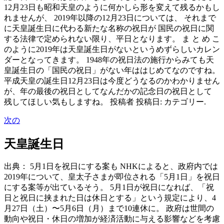
12月23日も昭和天皇のように何かしら形を変えて残るかもし
れませんが、 2019年以降の12月23日については、 それまで
に天皇誕生日に代わる新たな名称の祝日が 国民の祝日に関
する法律で定められない限り、平日となります。 ま と め こ
のように2019年は天皇誕生日がないというめずらしいカレン
ダーとなってきます。 1948年の祝日法の施行からみても天
皇誕生日の「国民の祝日」がない年ははじめてなのですね。
平成天皇の誕生日12月23日は今度どうなるのかわかりません
が、年の最後の祝日としてなんだかの記念日の祝日として
残してほしい気もしますね。 投稿者 投稿日: カテゴリー.
次の
天皇誕生日
出典： 5月1日を祝日にする案も NHKによると、政府内では
2019年について、皇太子さまが即位される「5月1日」を祝日
にする案等が出ているそう。 5月1日が祝日になれば、「祝
日と祝日に挟まれた日は休日とする」という規定により、4
月27日（土）〜5月6日（月）まで10連休に。 政府は世間の
動向や祝日・休日の増加が経済活動に与える影響などを考慮