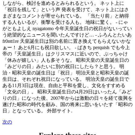
しながら、検討を進めるとみられるという。 ネット上に
「祝日を残して」という声 発表を受けて、ネット上にはさ
まざまなコメントが寄せられている。 「当たり前」と納得
する人もいるが、衝撃を受ける人も。 地味に驚く。 - にゃ
がともよしえ nyagatomo 今年天皇誕生日の祝日がないってい
う絶望的なニュースを聞いたんですけど… - ふろんとたいあ
fr0ntt1re 天皇誕生日は別の名前に置き換えてもらえないかな
ぁー！ あと6月にも祝日欲しい。 - ぱきち perquish でも今上
帝の『天皇誕生日』はクリスマスに近いので、ぶっちゃけ
「休みが嬉しい」人も多そうな。 昭和天皇の天皇誕生日の
「みどりの日」みたいに別の祝日にしたら？と思う。 明
治・昭和天皇の誕生日は「祝日」 明治天皇と昭和天皇の誕
生日は、それぞれ祝日になっている。 明治天皇の誕生日で
ある11月3日は現在、自由と平和を愛し、文化をすすめる
「文化の日」。 昭和天皇誕生日の4月29日はいったん「みど
りの日」になった後、2007年からは激動の日々を経て復興を
遂げた昭和の時代を顧み、国の将来に思いをいたす「昭和の
日」となっている。 外部サイト.
次の