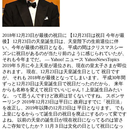
2018年12月23日が最後の祝日に 【12月23日は祝日 今年が最
後】 12月23日の天皇誕生日は、天皇陛下の生前退位に伴
い、今年が最後の祝日となる。 平成の間はクリスマスシー
ズンに祝日があるのが当たり前のように感じられていたが、
それも今年までだ。 — Yahoo! ニュース YahooNewsTopics
2019年５月に今上天皇が退位され、現在の皇太子さまが即位
されます。 現在、12月23日は天皇誕生日として 祝日です
が、 それも 2018年が最後となってしまいます。 平成30年間
ずっと12月23日は天皇誕生日で祝日だったのだから、 来年
からも名称を変えて祝日でいいじゃん！上皇誕生日みたい
な。 って思うんですけど政府は甘くないですね。 スポンサ
ーリンク 2019年12月23日は平日に 政府はすでに「祝日法」
を改正し、2019年以降の12月23日は 平日となります。 でも
上皇になるからって誕生日の祝日を廃止にするのって変です
よね。 以前の天皇の誕生日が現在祝日になってるのは皆さ
んご存知でしたか？ 11月３日は文化の日として祝日になっ