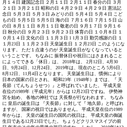
月１４日 建国記念日 ２月１１日 ２月１１日 春分の日 ３月
２１日 ３月２１日 昭和の日 ４月２９日 ４月２９日 憲法記
念日 ５月３日 ５月３日 みどりの日 ５月４日 ５月４日 こど
もの日 ５月５日 ５月５日 海の日 ７月１６日 ７月１５日 山
の日 ８月１１日 ８月１１日 敬老の日 ９月１７日 ９月１６
日 秋分の日 ９月２３日 ９月２３日 体育の日 １０月８日 １
０月１４日 文化の日 １１月３日 1 1月３日 勤労感謝の日 １
１月23日 １１月２３日 天皇誕生日 １２月23日 このようにな
ります。 ただ１点違うのが 天皇誕生日がなくなっていると
いうことです。 ちなみに 振替休日や祝日にはさまれること
によってできる「休日」は、 2018年は、 2月12日、4月30
日、9月24日、12月24日、 2019年は、現在のところ 5月6日、
8月12日、11月4日となります。 天皇誕生日は、慣例により
日本の国家の日とされ、 昭和23年（1948年）までは、『 天
長節（てんちょうせつ）』と呼ばれていました。 平成天皇
在位の1989年（平成元年）からは 12月23日ですね。 伊勢神
宮を始め、 各地の神社では 天長祭が行なわれます。 ちなみ
に 皇后の誕生日は 『天長節』に対して『 地久節』と呼ばれ
ますが、 国家の祝日ではありません。 平成天皇在位の1989
年からは、 天皇の誕生日の国民の祝日は、 平成天皇の御誕
生日である12月23日でした。 ちょうどクリスマスイブの前