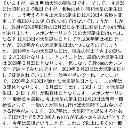
ていますが、実は 明治天皇の誕生日です。 そして、 ４月29
日は昭和の日で祝日ですが、名称の通り 昭和天皇の誕生日
です。 こう考えると今上天皇の誕生日12月23日も名称を変
更して 祝日のまま保てばいいのではないでしょうか。 しか
し、政府が2019年以降の12月23日を平日に変更したのは理由
がありました。 スポンサーリンク 次の天皇誕生日はいつに
なる？ 12月23日が天皇誕生日として平成30年間は祝日でし
たが、 2019年からの天皇誕生日はいつになるのでしょう
か。 2019年からの天皇誕生日は、現在の皇太子さまの誕生
日 ２月23日となります。 ということは、最初の天皇誕生日
は 2020年２月23日となります。 気になってiPhoneのカレン
ダーで調べてみたのですが、2020年２月23日は天皇誕生日と
して変更されていました。 仕事が早いですね。 といこと
で、2020年２月23日が新たな天皇誕生日となり、 この年は
３連休となります。 ２月22日（ 土）、23日（ 日）が天皇誕
生日、24日（ 月）が振替休日となります。 スポンサーリン
ク 一般参賀も最後に 今上天皇の誕生日12月23日は毎年一般
参賀として、 一般の方が皇居に行けば天皇陛下にお会いで
きる行事があります。 2017年は、天皇陛下が退位するとあ
って1日だけで５万2,300人もの方が皇居へ足を運んだそうで
す。 今年は最後ということで、これまで以上に多くの一般