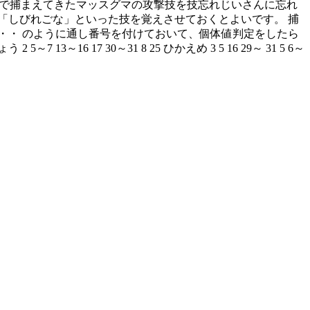
の辺で捕まえてきたマッスグマの攻撃技を技忘れじいさんに忘れ
「しびれごな」といった技を覚えさせておくとよいです。 捕
 , ・・・ のように通し番号を付けておいて、個体値判定をしたら
3～16 17 30～31 8 25 ひかえめ 3 5 16 29～ 31 5 6～