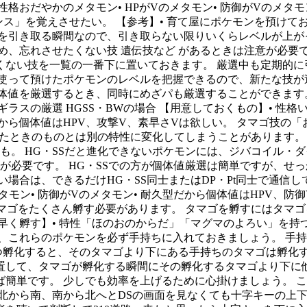
• 性格おだやかのメタモン• HPがVのメタモン• 防御がVのメタ
ダンス」を覚えさせたい。 【参考】• 育て屋にポケモンを預け
ンを引き取る瞬間なので、引き取らない限りいくらレベルが上が
め、忘れさせたくない技 遺伝技など があるときは注意が必要
くない技を一覧の一番下に置いておきます。 厳選中も定期的に
」を使って預けたポケモンのレベルを把握できるので、新たな技
体値を厳選するとき、同時にめざパも厳選することができます
ラスの厳選 HGSS・BWの場合 【用意しておくもの】• 性格い
だから個体値はHPV、攻撃V、素早さVは欲しい。 タマゴ技の「
にいたときのものとは別の特性に変化してしまうことがあります。 
性も。 HG・SSだと進化できないポケモンには、ジバコイル
必要です。 HG・SSでの方が個体値厳選は簡単ですが、せっ
場合は、できるだけHG・SS同士またはDP・Pt同士で通信して
メタモン• 防御がVのメタモン• 耐久型だから個体値はHPV、
はタマゴをたくさん孵す必要があります。 タマゴを孵すにはタマ
早く孵す】• 特性「ほのおのからだ」「マグマのよろい」を持
、これらのポケモンを必ず手持ちに入れておきましょう。 手
つ孵化すると、そのタマゴより下にある手持ちのタマゴは孵化
置して、タマゴが孵化する瞬間にその孵化するタマゴより下に他
簡単です。 少しでも効率を上げるために心掛けましょう。 これ
北から南、南から北へとDSの画面を見なくても十字キーの上