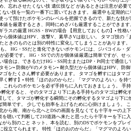
め、忘れさせたくない技 遺伝技など があるときは注意が必要
くない技を一覧の一番下に置いておきます。 厳選中も定期的に
」を使って預けたポケモンのレベルを把握できるので、新たな技
体値を厳選するとき、同時にめざパも厳選することができます
ラスの厳選 HGSS・BWの場合 【用意しておくもの】• 性格い
だから個体値はHPV、攻撃V、素早さVは欲しい。 タマゴ技の「
にいたときのものとは別の特性に変化してしまうことがあります。 
性も。 HG・SSだと進化できないポケモンには、ジバコイル
必要です。 HG・SSでの方が個体値厳選は簡単ですが、せっ
場合は、できるだけHG・SS同士またはDP・Pt同士で通信して
メタモン• 防御がVのメタモン• 耐久型だから個体値はHPV、
はタマゴをたくさん孵す必要があります。 タマゴを孵すにはタマ
早く孵す】• 特性「ほのおのからだ」「マグマのよろい」を持
、これらのポケモンを必ず手持ちに入れておきましょう。 手
つ孵化すると、そのタマゴより下にある手持ちのタマゴは孵化
置して、タマゴが孵化する瞬間にその孵化するタマゴより下に他
簡単です。 少しでも効率を上げるために心掛けましょう。 これ
北から南、南から北へとDSの画面を見なくても十字キーの上
を聴いて判断して210道路へ来たと思ったら十字キーを下に入れ
ら別のこと ネット、本を読む、別のDSでポケモンをプレイetc
に役立てられます。 特性「ほのおのからだ」「マグマのよろ