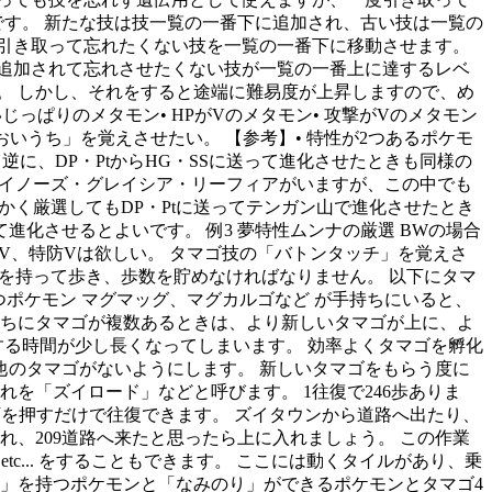
です。 新たな技は技一覧の一番下に追加され、古い技は一覧の
引き取って忘れたくない技を一覧の一番下に移動させます。
が追加されて忘れさせたくない技が一覧の一番上に達するレベ
。 しかし、それをすると途端に難易度が上昇しますので、め
じっぱりのメタモン• HPがVのメタモン• 攻撃がVのメタモン
おいうち」を覚えさせたい。 【参考】• 特性が2つあるポケモ
逆に、DP・PtからHG・SSに送って進化させたときも同様の
・ダイノーズ・グレイシア・リーフィアがいますが、この中でも
かく厳選してもDP・Ptに送ってテンガン山で進化させたとき
進化させるとよいです。 例3 夢特性ムンナの厳選 BWの場合
防御V、特防Vは欲しい。 タマゴ技の「バトンタッチ」を覚えさ
ゴを持って歩き、歩数を貯めなければなりません。 以下にタマ
つポケモン マグマッグ、マグカルゴなど が手持ちにいると、
持ちにタマゴが複数あるときは、より新しいタマゴが上に、よ
する時間が少し長くなってしまいます。 効率よくタマゴを孵化
のタマゴがないようにします。 新しいタマゴをもらう度に
を「ズイロード」などと呼びます。 1往復で246歩ありま
下を押すだけで往復できます。 ズイタウンから道路へ出たり、
、209道路へ来たと思ったら上に入れましょう。 この作業
... をすることもできます。 ここには動くタイルがあり、乗
い」を持つポケモンと「なみのり」ができるポケモンとタマゴ4