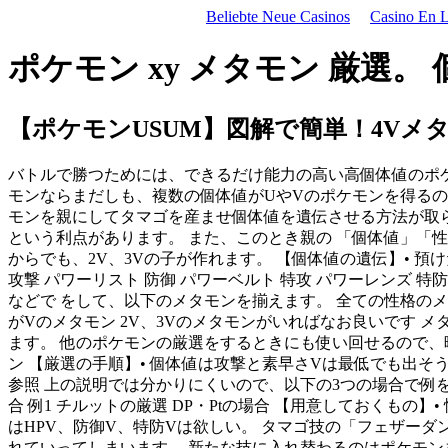
Beliebte Neue Casinos
Casino En Li
ポケモン xy メタモン 厳選。
【ポケモンUSUM】図解で簡単！4V
バトルで勝つためには、できるだけ能力の高い高個体値のポケ
モンならまだしも、複数の個体値がUやVのポケモンを得るの
モンを親にしてタマゴを産ませ個体値を遺伝させる方法が取ら
という利点があります。 また、このとき親の 「個体値」「
からでも、2V、3Vの子が作れます。 【個体値の遺伝】• 預
攻撃 パワーリスト 防御 パワーベルト 特攻 パワーレンズ 特
などで をして、以下のメタモンを揃えます。 全ての性格のメ
がVのメタモン 2V、3Vのメタモンがいればなお良いです
ます。 他のポケモンの厳選をするときにも使い回せるので、
ン 【厳選の手順】• 個体値は攻撃と素早さVは最低でも出そう、
参照 上の説明では分かりにくいので、以下の3つの場合で例を示しま
合 例1 チルットの厳選 DP・Ptの場合 【用意しておくもの】
はHPV、防御V、特防Vは欲しい。 タマゴ技の「フェザー
れていってしまいます。 新たな技に入れ替わるのはポケモ