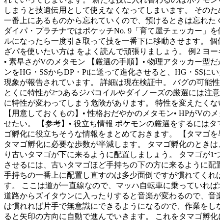
しまうと技遺伝用として使えなくなってしまいます。 そのた
一番上にあるものから忘れていくので、預けるときは忘れた
ダイパ・プラチナではポケッチNo. 9「育て屋チェッカー
ルになったら一度引き取って技を一番下に移動させます。 個
ざパを使いたい方は をよく読んで頑張りましょう。 例2 ヨーギ
• 素早さがVのメタモン 【厳選の手順】• 物理アタッカー型
ンをHG・SSからDP・Ptに送って進化させると、HG・SS
現象が報告されています。 詳細は現在検証中。 バグの可能
とくに特性が2つあるジバコイルやダイノーズの厳選には注意が
に特性が変わってしまう危険があります。 特性を変えたくない
【用意しておくもの】• 性格おだやかのメタモン• HPがVの
せたい。 【参考】• 役立ち情報 ポケモンの厳選をするに
ゴ孵化に役立ちそうな情報をまとめておきます。 【タマゴを
タマゴ孵化に必要な歩数が半減します。 タマゴ孵化のときは
り古いタマゴが下に来るように配置しましょう。 タマゴが1
させるには、古いタマゴほど手持ちの下の方に来るように配
手持ちの一番上に配置し直すのは多少面倒ですが慣れてくれば
す。 ここは道が一直線なので、マッハ自転車に乗っていれば
道路からズイタウンに入ったりすると音楽が変わるので、音楽
は慣れれば片手で無意識にできるようになるので、作業をしなが
ると矢印の方向に自動で進んでいきます。 これをタマゴ孵化