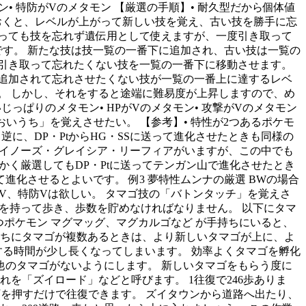
モン• 特防がVのメタモン 【厳選の手順】• 耐久型だから個体値
ておくと、レベルが上がって新しい技を覚え、古い技を勝手に忘
っても技を忘れず遺伝用として使えますが、一度引き取って
です。 新たな技は技一覧の一番下に追加され、古い技は一覧の
引き取って忘れたくない技を一覧の一番下に移動させます。
が追加されて忘れさせたくない技が一覧の一番上に達するレベ
。 しかし、それをすると途端に難易度が上昇しますので、め
じっぱりのメタモン• HPがVのメタモン• 攻撃がVのメタモン
おいうち」を覚えさせたい。 【参考】• 特性が2つあるポケモ
逆に、DP・PtからHG・SSに送って進化させたときも同様の
・ダイノーズ・グレイシア・リーフィアがいますが、この中でも
かく厳選してもDP・Ptに送ってテンガン山で進化させたとき
進化させるとよいです。 例3 夢特性ムンナの厳選 BWの場合
防御V、特防Vは欲しい。 タマゴ技の「バトンタッチ」を覚えさ
ゴを持って歩き、歩数を貯めなければなりません。 以下にタマ
つポケモン マグマッグ、マグカルゴなど が手持ちにいると、
持ちにタマゴが複数あるときは、より新しいタマゴが上に、よ
する時間が少し長くなってしまいます。 効率よくタマゴを孵化
のタマゴがないようにします。 新しいタマゴをもらう度に
を「ズイロード」などと呼びます。 1往復で246歩ありま
下を押すだけで往復できます。 ズイタウンから道路へ出たり、