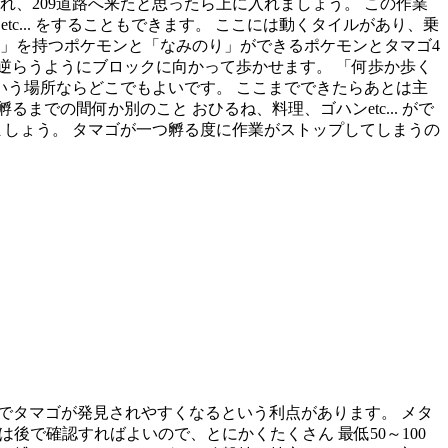
、209道路へ来たと思ったら上に入れましょう。 この作業
... をすることもできます。 ここには動くタイルがあり、乗
い」を持つポケモンと「なみのり」ができるポケモンとタマゴ4
逆らうようにブロックに向かって歩かせます。 「何歩か歩く
う場所ならどこでもよいです。 ここまでできたらあとは主
での間何か別のこと おひるね、料理、ゴハンetc... がで
ましょう。 タマゴが一つ孵る度に作業がストップしてしまうの
でタマゴが発見されやすくなるという利点があります。 メタ
後で確認すればよいので、とにかくたくさん 最低50～100