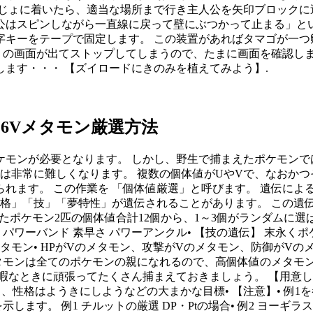
じょに着いたら、適当な場所まで行き主人公を矢印ブロックに
公はスピンしながら一直線に戻って壁にぶつかって止まる」とい
ーをテープで固定します。 この装置があればタマゴが一つ孵るま
？｣ の画面が出てストップしてしまうので、たまに画面を確認し
ます・・・ 【ズイロードにきのみを植えてみよう】.
6Vメタモン厳選方法
モンが必要となります。 しかし、野生で捕まえたポケモンで
は非常に難しくなります。 複数の個体値がUやVで、なおか
れます。 この作業を 「個体値厳選」と呼びます。 遺伝による
性格」「技」「夢特性」が遺伝されることがあります。 この遺
けたポケモン2匹の個体値合計12個から、1～3個がランダムに選ば
防 パワーバンド 素早さ パワーアンクル• 【技の遺伝】 末永
タモン• HPがVのメタモン、攻撃がVのメタモン、防御がV
 メタモンは全てのポケモンの親になれるので、高個体値のメタ
暇なときに頑張ってたくさん捕まえておきましょう。 【用意して
性格はようきにしようなどの大まかな目標• 【注意】• 例1を参照•
す。 例1 チルットの厳選 DP・Ptの場合• 例2 ヨーギラスの