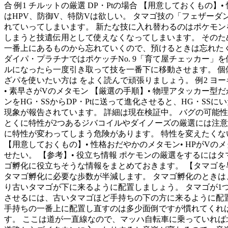
合 例1 チルットの厳選 DP・Ptの場合 【用意しておくもの】
はHPV、防御V、特防Vは欲しい。 タマゴ技の「フェザー
れていってしまいます。 新たな技に入れ替わるのはポケモ
しまうと技遺伝用として使えなくなってしまいます。 そのた
一番上にあるものから忘れていくので、預けるときは忘れた
ダイパ・プラチナではポケッチNo. 9「育て屋チェッカー
ルになったら一度引き取って技を一番下に移動させます。 個
ざパを使いたい方は をよく読んで頑張りましょう。 例2 ヨーギ
• 素早さがVのメタモン 【厳選の手順】• 物理アタッカー型
ンをHG・SSからDP・Ptに送って進化させると、HG・SS
現象が報告されています。 詳細は現在検証中。 バグの可能
とくに特性が2つあるジバコイルやダイノーズの厳選には注意が
に特性が変わってしまう危険があります。 特性を変えたくない
【用意しておくもの】• 性格おだやかのメタモン• HPがVの
せたい。 【参考】• 役立ち情報 ポケモンの厳選をするに
ゴ孵化に役立ちそうな情報をまとめておきます。 【タマゴを
タマゴ孵化に必要な歩数が半減します。 タマゴ孵化のときは
り古いタマゴが下に来るように配置しましょう。 タマゴが1
させるには、古いタマゴほど手持ちの下の方に来るように配
手持ちの一番上に配置し直すのは多少面倒ですが慣れてくれば
す。 ここは道が一直線なので、マッハ自転車に乗っていれば