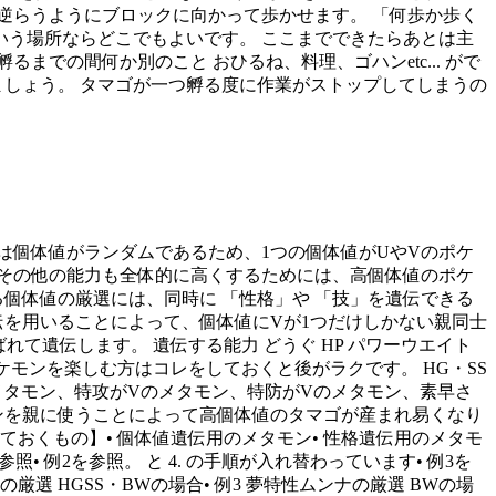
逆らうようにブロックに向かって歩かせます。 「何歩か歩く
う場所ならどこでもよいです。 ここまでできたらあとは主
での間何か別のこと おひるね、料理、ゴハンetc... がで
ましょう。 タマゴが一つ孵る度に作業がストップしてしまうの
は個体値がランダムであるため、1つの個体値がUやVのポケ
つその他の能力も全体的に高くするためには、高個体値のポケ
個体値の厳選には、同時に 「性格」や 「技」を遺伝できる
伝を用いることによって、個体値にVが1つだけしかない親同士
れて遺伝します。 遺伝する能力 どうぐ HP パワーウエイト
くポケモンを楽しむ方はコレをしておくと後がラクです。 HG・SS
のメタモン、特攻がVのメタモン、特防がVのメタモン、素早さ
モンを親に使うことによって高個体値のタマゴが産まれ易くなり
おくもの】• 個体値遺伝用のメタモン• 性格遺伝用のメタモ
 例2を参照。 と 4. の手順が入れ替わっています• 例3を
厳選 HGSS・BWの場合• 例3 夢特性ムンナの厳選 BWの場