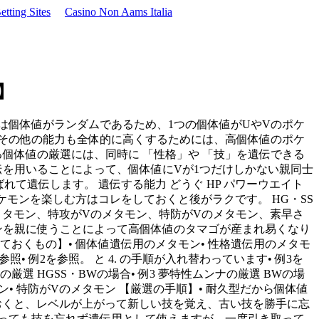
tting Sites
Casino Non Aams Italia
】
は個体値がランダムであるため、1つの個体値がUやVのポケ
つその他の能力も全体的に高くするためには、高個体値のポケ
個体値の厳選には、同時に 「性格」や 「技」を遺伝できる
伝を用いることによって、個体値にVが1つだけしかない親同士
れて遺伝します。 遺伝する能力 どうぐ HP パワーウエイト
くポケモンを楽しむ方はコレをしておくと後がラクです。 HG・SS
のメタモン、特攻がVのメタモン、特防がVのメタモン、素早さ
モンを親に使うことによって高個体値のタマゴが産まれ易くなり
おくもの】• 個体値遺伝用のメタモン• 性格遺伝用のメタモ
 例2を参照。 と 4. の手順が入れ替わっています• 例3を
厳選 HGSS・BWの場合• 例3 夢特性ムンナの厳選 BWの場
モン• 特防がVのメタモン 【厳選の手順】• 耐久型だから個体値
ておくと、レベルが上がって新しい技を覚え、古い技を勝手に忘
っても技を忘れず遺伝用として使えますが、一度引き取って