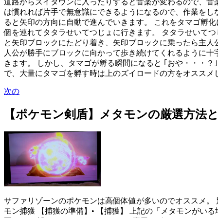
道路からズイタウンに入ったりすると音楽が変わるので、音楽
は慣れれば片手で無意識にできるようになるので、作業をしなが
ると矢印の方向に自動で進んでいきます。 これをタマゴ孵化
個を連れてタタラせいてつじょに行きます。 タタラせいてつ
と矢印ブロックにたどり着き、矢印ブロックに乗ったら主人
人公が勝手にブロックに向かって歩き続けてくれるように十字キ
きます。 しかし、タマゴが孵る瞬間になると ｢おや・・・
で、大量にタマゴを孵す時は上のズイロードの方をオススメし
次の
【ポケモン剣盾】メタモンの厳選方法
サファリゾーンのポケモンは高個体値が多いのでオススメ。 
モン捕獲 【捕獲の準備】• 【捕獲】 上記の「メタモンがい