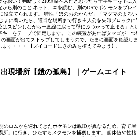
を聴いて判断して210道路へ来たと思ったら十字キーを下に入れ
ら別のこと ネット、本を読む、別のDSでポケモンをプレイetc
に役立てられます。 特性「ほのおのからだ」「マグマのよろ
じょに着いたら、適当な場所まで行き主人公を矢印ブロックに
公はスピンしながら一直線に戻って壁にぶつかって止まる」とい
ーをテープで固定します。 この装置があればタマゴが一つ孵るま
？｣ の画面が出てストップしてしまうので、たまに画面を確認し
ます・・・ 【ズイロードにきのみを植えてみよう】.
と出現場所【鎧の孤島】｜ゲームエイト
別のロムから連れてきたポケモンは親IDが異なるため、育て屋
る場所」に行き、ひたすらメタモンを捕獲します。 個体値や性格は