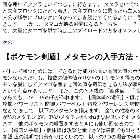
個を連れてタタラせいてつじょに行きます。 タタラせいてつ
と矢印ブロックにたどり着き、矢印ブロックに乗ったら主人
人公が勝手にブロックに向かって歩き続けてくれるように十字キ
きます。 しかし、タマゴが孵る瞬間になると ｢おや・・・
で、大量にタマゴを孵す時は上のズイロードの方をオススメし
次の
【ポケモン剣盾】メタモンの入手方法・
バトルで勝つためには、できるだけ能力の高い高個体値のポケ
モンならまだしも、複数の個体値がUやVのポケモンを得るの
モンを親にしてタマゴを産ませ個体値を遺伝させる方法が取ら
という利点があります。 また、このとき親の 「個体値」「
からでも、2V、3Vの子が作れます。 【個体値の遺伝】• 預
攻撃 パワーリスト 防御 パワーベルト 特攻 パワーレンズ 特
などで をして、以下のメタモンを揃えます。 全ての性格のメ
がVのメタモン 2V、3Vのメタモンがいればなお良いです
ます。 他のポケモンの厳選をするときにも使い回せるので、
ン 【厳選の手順】• 個体値は攻撃と素早さVは最低でも出そう、
参照 上の説明では分かりにくいので、以下の3つの場合で例を示しま